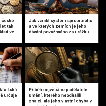
é české
Jak vznikl systém spropitného
let tak
a ve kterých zemích je jeho
klad ve
dávání považováno za urážku
nkfurtská
Příběh největšího padělatele
ně určuje
umění, kterého neodhalili
znalci, ale jeho vlastní chyba v