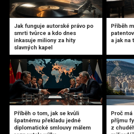
Jak funguje autorské právo po
Příběh m
smrti tvůrce a kdo dnes
patentov
inkasuje miliony za hity
a jak na
slavných kapel
Příběh o tom, jak se kvůli
Proč má
špatnému překladu jedné
příjmu f
diplomatické smlouvy málem
z chudéh