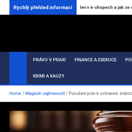
Skip
Rychlý přehled informací
la platí pro označování slev v e-shopech a jak se vyhnout likvi
to
content
PRÁVO V PRAXI
FINANCE A EXEKUCE
PO
KRIMI A KAUZY
Home
Magazín zajímavostí
Porušení práv k ochranné známc