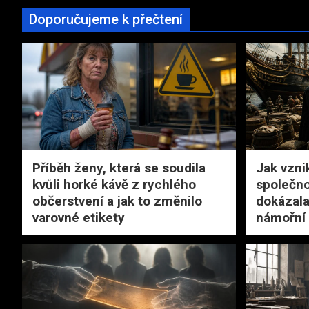
Doporučujeme k přečtení
Příběh ženy, která se soudila
Jak vzni
kvůli horké kávě z rychlého
společno
občerstvení a jak to změnilo
dokázala
varovné etikety
námořní