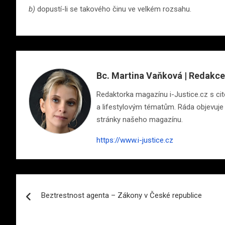
b)
dopustí-li se takového činu ve velkém rozsahu.
Bc. Martina Vaňková | Redakce
Redaktorka magazínu i-Justice.cz s cite
a lifestylovým tématům. Ráda objevuje n
stránky našeho magazínu.
https://www.i-justice.cz
Navigace
Beztrestnost agenta – Zákony v České republice
pro