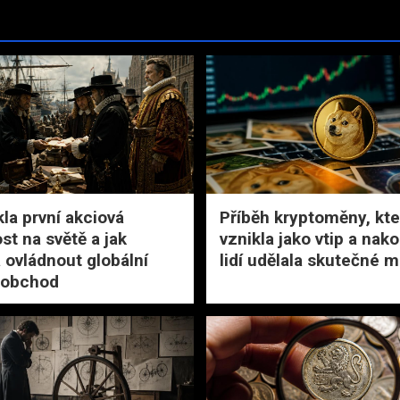
kla první akciová
Příběh kryptoměny, kte
st na světě a jak
vznikla jako vtip a nak
 ovládnout globální
lidí udělala skutečné m
 obchod