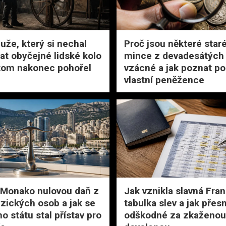
uže, který si nechal
Proč jsou některé star
at obyčejné lidské kolo
mince z devadesátých 
 tom nakonec pohořel
vzácné a jak poznat po
vlastní peněžence
 Monako nulovou daň z
Jak vznikla slavná Fra
yzických osob a jak se
tabulka slev a jak přes
o státu stal přístav pro
odškodné za zkaženou