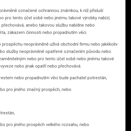
právněně označené ochrannou známkou, k níž přísluší
o pro tento účel sobě nebo jinému takové výrobky nabízí,
ebo přechovává, anebo takovou službu nabídne nebo
éta, zákazem činnosti nebo propadnutím věci.
 prospěchu neoprávněně užívá obchodní firmu nebo jakékoliv
nebo služby neoprávněně opatřené označením původu nebo
měnitelným nebo pro tento účel sobě nebo jinému takové
 vyveze nebo jinak opatří nebo přechovává.
restem nebo propadnutím věci bude pachatel potrestán,
ebo pro jiného značný prospěch, nebo
trestán,
ebo pro jiného prospěch velkého rozsahu, nebo