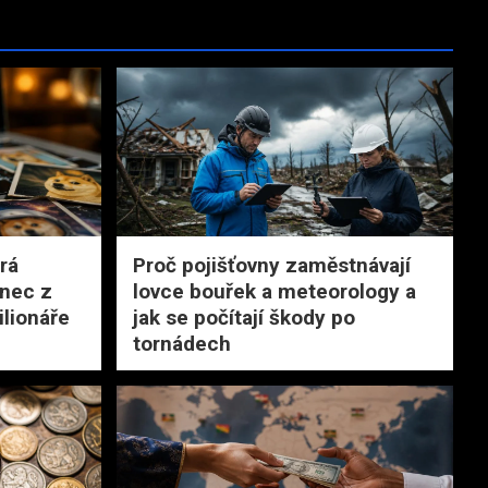
rá
Proč pojišťovny zaměstnávají
onec z
lovce bouřek a meteorology a
ilionáře
jak se počítají škody po
tornádech