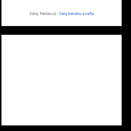
Zdroj: Peníze.cz -
Ceny benzínu a nafty