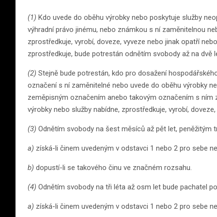
(1)
Kdo uvede do oběhu výrobky nebo poskytuje služby neo
výhradní právo jinému, nebo známkou s ní zaměnitelnou neb
zprostředkuje, vyrobí, doveze, vyveze nebo jinak opatří n
zprostředkuje, bude potrestán odnětím svobody až na dvě l
(2)
Stejně bude potrestán, kdo pro dosažení hospodářského
označení s ní zaměnitelné nebo uvede do oběhu výrobky 
zeměpisným označením anebo takovým označením s ním za
výrobky nebo služby nabídne, zprostředkuje, vyrobí, doveze,
(3)
Odnětím svobody na šest měsíců až pět let, peněžitým t
a)
získá-li činem uvedeným v odstavci 1 nebo 2 pro sebe n
b)
dopustí-li se takového činu ve značném rozsahu.
(4)
Odnětím svobody na tři léta až osm let bude pachatel po
a)
získá-li činem uvedeným v odstavci 1 nebo 2 pro sebe n