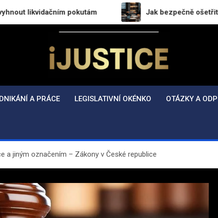
dačním pokutám
Jak bezpečně ošetřit přechod práv a
i-Justice.cz
Právo, legislativa a finance v praxi
DNIKÁNÍ A PRÁCE
LEGISLATIVNÍ OKÉNKO
OTÁZKY A ODP
e a jiným označením – Zákony v České republice