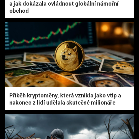
a jak dokázala ovládnout globální námořní
obchod
Příběh kryptoměny, která vznikla jako vtip a
nakonec z lidí udělala skutečné milionáře