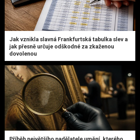
Jak vznikla slavná Frankfurtská tabulka slev a
jak přesně určuje odškodné za zkaženou
dovolenou
Příběh největšího padělatele umění, kterého