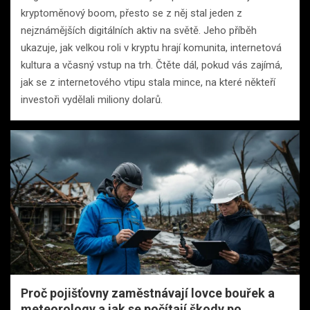
kryptoměnový boom, přesto se z něj stal jeden z
nejznámějších digitálních aktiv na světě. Jeho příběh
ukazuje, jak velkou roli v kryptu hrají komunita, internetová
kultura a včasný vstup na trh. Čtěte dál, pokud vás zajímá,
jak se z internetového vtipu stala mince, na které někteří
investoři vydělali miliony dolarů.
Proč pojišťovny zaměstnávají lovce bouřek a
meteorology a jak se počítají škody po