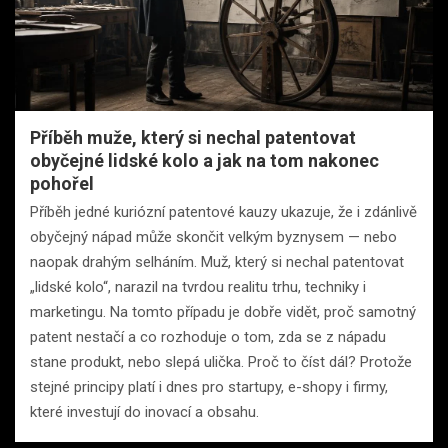
Příběh muže, který si nechal patentovat
obyčejné lidské kolo a jak na tom nakonec
pohořel
Příběh jedné kuriózní patentové kauzy ukazuje, že i zdánlivě
obyčejný nápad může skončit velkým byznysem — nebo
naopak drahým selháním. Muž, který si nechal patentovat
„lidské kolo“, narazil na tvrdou realitu trhu, techniky i
marketingu. Na tomto případu je dobře vidět, proč samotný
patent nestačí a co rozhoduje o tom, zda se z nápadu
stane produkt, nebo slepá ulička. Proč to číst dál? Protože
stejné principy platí i dnes pro startupy, e-shopy i firmy,
které investují do inovací a obsahu.