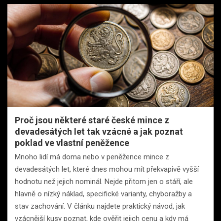
Proč jsou některé staré české mince z
devadesátých let tak vzácné a jak poznat
poklad ve vlastní peněžence
Mnoho lidí má doma nebo v peněžence mince z
devadesátých let, které dnes mohou mít překvapivě vyšší
hodnotu než jejich nominál. Nejde přitom jen o stáří, ale
hlavně o nízký náklad, specifické varianty, chyboražby a
stav zachování. V článku najdete praktický návod, jak
vzácnější kusy poznat, kde ověřit jejich cenu a kdy má