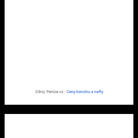
Zdroj: Peníze.cz -
Ceny benzínu a nafty