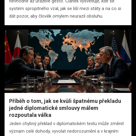
nevhodné až urážlivé gesto. Článek vysvětluje, kde se
systém spropitného vzal, jak se liší mezi státy a na co si
dát pozor, aby člověk omylem neurazil obsluhu.
Příběh o tom, jak se kvůli špatnému překladu
jedné diplomatické smlouvy málem
rozpoutala válka
Jeden chybný překlad v diplomatickém textu může změnit
význam celé dohody, vyvolat nedorozumění a v krajním