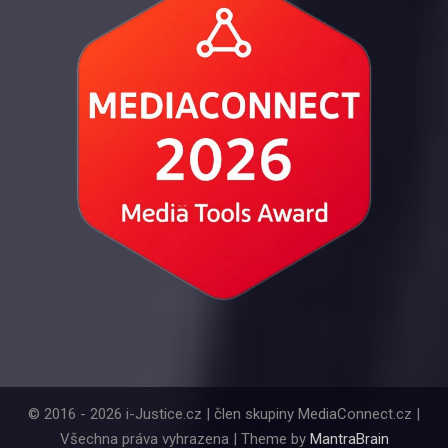
© 2016 - 2026 i-Justice.cz | člen skupiny MediaConnect.cz |
Všechna práva vyhrazena | Theme by
MantraBrain