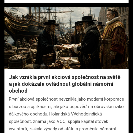
Jak vznikla první akciová společnost na světě
a jak dokázala ovládnout globální námořní
obchod
První akciová společnost nevznikla jako moderní korporace
s burzou a aplikacemi, ale jako odpověď na obrovské riziko
dálkového obchodu. Holandská Východoindická
společnost, známá jako VOC, spojila kapitál stovek
investorů, získala výsady od státu a proměnila námořní