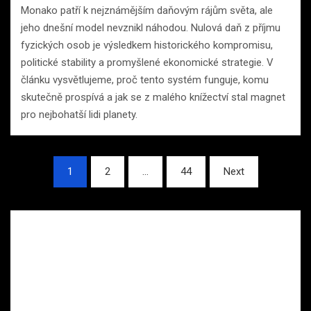
Monako patří k nejznámějším daňovým rájům světa, ale
jeho dnešní model nevznikl náhodou. Nulová daň z příjmu
fyzických osob je výsledkem historického kompromisu,
politické stability a promyšlené ekonomické strategie. V
článku vysvětlujeme, proč tento systém funguje, komu
skutečně prospívá a jak se z malého knížectví stal magnet
pro nejbohatší lidi planety.
Stránkování
1
2
…
44
Next
příspěvků