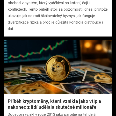
obchod v systém, který vydělával na koření, čaji i
konfliktech. Tento příběh stojí za pozornost i dnes, protože
ukazuje, jak se rodí škálovatelný byznys, jak funguje
diverzifikace rizika a proč je důležitá kontrola distribuce i
dat.
Příběh kryptoměny, která vznikla jako vtip a
nakonec z lidí udělala skutečné milionáře
Dogecoin vznikl v roce 2013 jako parodie na tehdejší