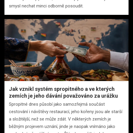
smysl nechat minci odborně posoudit.
Jak vznikl systém spropitného a ve kterých
zemích je jeho dávání považováno za urážku
Spropitné dnes působí jako samozřejmá součást
cestování i návštěvy restaurací, jeho kořeny jsou ale starší
a složitější, než se může zdát. V některých zemích je
běžným projevem uznání, jinde je naopak vnímáno jako