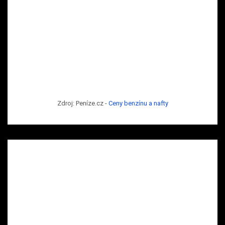
Zdroj: Peníze.cz -
Ceny benzínu a nafty