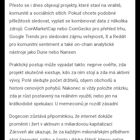
Přesto se i dnes objevují projekty, které staví na viralitě,
komunitě a sociálních sítích. Pokud chcete podobné
příležitosti sledovat, vyplatí se kombinovat data z několika
zdrojů: CoinMarketCap nebo CoinGecko pro přehled trhu,
Google Trends pro sledování zájmu veřejnosti, X a Reddit
pro komunitní sentiment a také on-chain analytické
nástroje jako Dune nebo Nansen.
Praktický postup může vypadat takto: nejprve ověřte, zda
projekt skutečně existuje, kdo za ním stojí a zda má aktivní
vývoj. Poté sledujte počet držitelů, objem obchodů a
historii cenových pohybů. Nakonec si vždy položte otázku,
zda je růst postavený na reálném využití, nebo jen na
krátkodobé spekulaci. U memecoinů je rozdíl zásadní.
Dogecoin zůstává připomínkou, že internet dokáže
proměnit i žert v aktivum s miliardovou kapitalizací.
Zároveň ale ukazuje, že za každým milionářským příběhem
stojí časování, riziko a často i dávka štěstí, kterou nelze