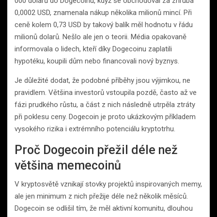
000 dolarů do Dogecoinu, když se obchodoval za zhruba
0,0002 USD, znamenala nákup několika milionů mincí. Při
ceně kolem 0,73 USD by takový balík měl hodnotu v řádu
milionů dolarů. Nešlo ale jen o teorii. Média opakovaně
informovala o lidech, kteří díky Dogecoinu zaplatili
hypotéku, koupili dům nebo financovali nový byznys.
Je důležité dodat, že podobné příběhy jsou výjimkou, ne
pravidlem. Většina investorů vstoupila pozdě, často až ve
fázi prudkého růstu, a část z nich následně utrpěla ztráty
při poklesu ceny. Dogecoin je proto ukázkovým příkladem
vysokého rizika i extrémního potenciálu kryptotrhu.
Proč Dogecoin přežil déle než
většina memecoinů
V kryptosvětě vznikají stovky projektů inspirovaných memy,
ale jen minimum z nich přežije déle než několik měsíců.
Dogecoin se odlišil tím, že měl aktivní komunitu, dlouhou