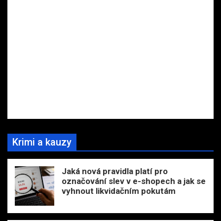
Krimi a kauzy
Jaká nová pravidla platí pro
označování slev v e-shopech a jak se
vyhnout likvidačním pokutám