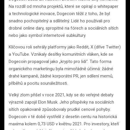
Na rozdíl od mnoha projektů, které se opírají o whitepaper
a technologické inovace, Dogecoin těžil z toho, že byl
snadno pochopitelný a sdílitelný. Lidé ho používali pro
drobné online dary, spropitné na fórech a sociálních sítích
nebo jako symbol internetové subkultury.
Klíčovou roli sehrály platformy jako Reddit, X (dříve Twitter)
a YouTube. Vznikaly desítky komunitních vláken, kde se
Dogecoin propagoval jako „krypto pro lidi“. Tato forma
organického marketingu byla mimořádně účinná: žádné
drahé kampaně, žádné korporátní PR, jen sdílení memů,
příběhů a pocitu sounáležitosti.
Velký zlom přišel v roce 2021, kdy se do veřejné debaty
výrazně zapojil Elon Musk. Jeho příspěvky na sociálních
sítích opakovaně způsobovaly prudké cenové pohyby.
Dogecoin v té době vystřelil z desetin centu na historická
maxima kolem 0,73 USD v květnu 2021. Pro investory, kteří