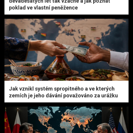
devadesátých let tak vzácné a jak poznat
poklad ve vlastní peněžence
Jak vznikl systém spropitného a ve kterých
zemích je jeho dávání považováno za urážku