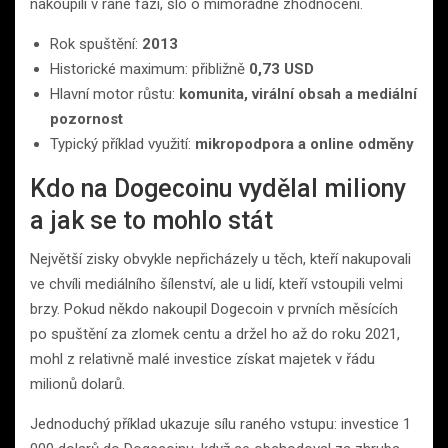
nakoupili v rané fázi, šlo o mimořádné zhodnocení.
Rok spuštění:
2013
Historické maximum: přibližně
0,73 USD
Hlavní motor růstu:
komunita, virální obsah a mediální
pozornost
Typický příklad využití:
mikropodpora a online odměny
Kdo na Dogecoinu vydělal miliony
a jak se to mohlo stát
Největší zisky obvykle nepřicházely u těch, kteří nakupovali
ve chvíli mediálního šílenství, ale u lidí, kteří vstoupili velmi
brzy. Pokud někdo nakoupil Dogecoin v prvních měsících
po spuštění za zlomek centu a držel ho až do roku 2021,
mohl z relativně malé investice získat majetek v řádu
milionů dolarů.
Jednoduchý příklad ukazuje sílu raného vstupu: investice 1