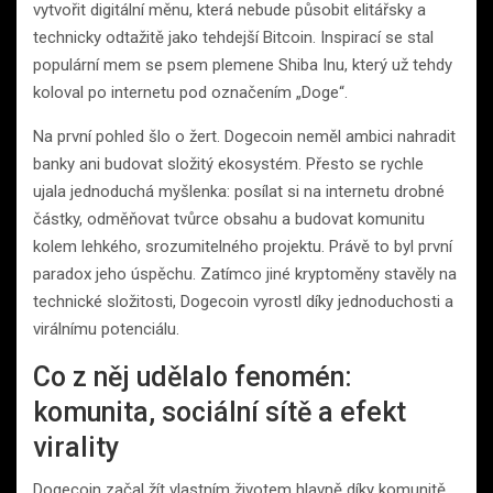
vytvořit digitální měnu, která nebude působit elitářsky a
technicky odtažitě jako tehdejší Bitcoin. Inspirací se stal
populární mem se psem plemene Shiba Inu, který už tehdy
koloval po internetu pod označením „Doge“.
Na první pohled šlo o žert. Dogecoin neměl ambici nahradit
banky ani budovat složitý ekosystém. Přesto se rychle
ujala jednoduchá myšlenka: posílat si na internetu drobné
částky, odměňovat tvůrce obsahu a budovat komunitu
kolem lehkého, srozumitelného projektu. Právě to byl první
paradox jeho úspěchu. Zatímco jiné kryptoměny stavěly na
technické složitosti, Dogecoin vyrostl díky jednoduchosti a
virálnímu potenciálu.
Co z něj udělalo fenomén:
komunita, sociální sítě a efekt
virality
Dogecoin začal žít vlastním životem hlavně díky komunitě.