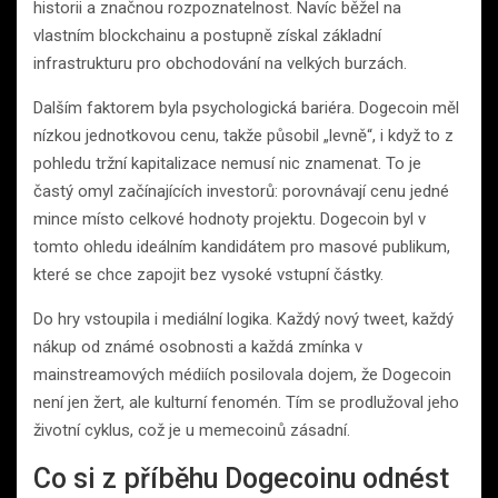
historii a značnou rozpoznatelnost. Navíc běžel na
vlastním blockchainu a postupně získal základní
infrastrukturu pro obchodování na velkých burzách.
Dalším faktorem byla psychologická bariéra. Dogecoin měl
nízkou jednotkovou cenu, takže působil „levně“, i když to z
pohledu tržní kapitalizace nemusí nic znamenat. To je
častý omyl začínajících investorů: porovnávají cenu jedné
mince místo celkové hodnoty projektu. Dogecoin byl v
tomto ohledu ideálním kandidátem pro masové publikum,
které se chce zapojit bez vysoké vstupní částky.
Do hry vstoupila i mediální logika. Každý nový tweet, každý
nákup od známé osobnosti a každá zmínka v
mainstreamových médiích posilovala dojem, že Dogecoin
není jen žert, ale kulturní fenomén. Tím se prodlužoval jeho
životní cyklus, což je u memecoinů zásadní.
Co si z příběhu Dogecoinu odnést