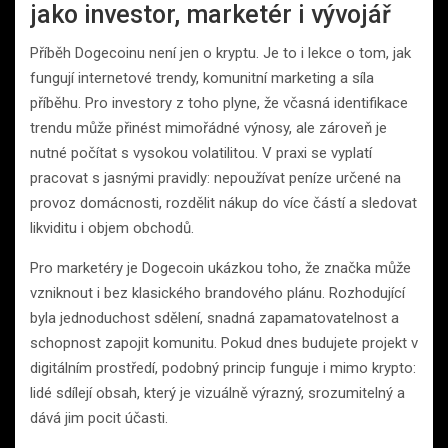
jako investor, marketér i vývojář
Příběh Dogecoinu není jen o kryptu. Je to i lekce o tom, jak
fungují internetové trendy, komunitní marketing a síla
příběhu. Pro investory z toho plyne, že včasná identifikace
trendu může přinést mimořádné výnosy, ale zároveň je
nutné počítat s vysokou volatilitou. V praxi se vyplatí
pracovat s jasnými pravidly: nepoužívat peníze určené na
provoz domácnosti, rozdělit nákup do více částí a sledovat
likviditu i objem obchodů.
Pro marketéry je Dogecoin ukázkou toho, že značka může
vzniknout i bez klasického brandového plánu. Rozhodující
byla jednoduchost sdělení, snadná zapamatovatelnost a
schopnost zapojit komunitu. Pokud dnes budujete projekt v
digitálním prostředí, podobný princip funguje i mimo krypto:
lidé sdílejí obsah, který je vizuálně výrazný, srozumitelný a
dává jim pocit účasti.