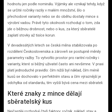
hodnotu jen podle nominálu. Výjimky ale vznikají tehdy, když
se určité ročníky razily v malém množství, šlo o
přechodové varianty nebo se do oběhu dostaly mince s
výrobní vadou. Právě tyto okolnosti rozhodují o tom, zda
jde o běžnou drobnost, nebo o kus, za který sběratelé
zaplatí stovky až tisíce korun.
V devadesátých letech se česká měna stabilizovala po
rozdělení Československa a zároveň se postupně měnily
parametry ražby. To vytvořilo prostor pro raritní ročníky i
varianty, které si běžný uživatel často ani nevšimne. V praxi
platí jednoduché pravidlo: čím nižší byl náklad, čím méně
kusů se dochovalo v perfektním stavu a čím výraznější je
odchylka od standardu, tím vyšší bývá cena mezi sběrateli.
Které znaky z mince dělají
sběratelský kus
Nejčastěji rozhodují čtyři faktory: ročník, náklad, stav a