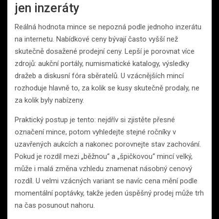
jen inzeráty
Reálná hodnota mince se nepozná podle jednoho inzerátu
na internetu. Nabídkové ceny bývají často vyšší než
skutečně dosažené prodejní ceny. Lepší je porovnat více
zdrojů: aukční portály, numismatické katalogy, výsledky
dražeb a diskusní fóra sběratelů. U vzácnějších mincí
rozhoduje hlavně to, za kolik se kusy skutečně prodaly, ne
za kolik byly nabízeny.
Praktický postup je tento: nejdřív si zjistěte přesné
označení mince, potom vyhledejte stejné ročníky v
uzavřených aukcích a nakonec porovnejte stav zachování.
Pokud je rozdíl mezi „běžnou“ a „špičkovou“ mincí velký,
může i malá změna vzhledu znamenat násobný cenový
rozdíl. U velmi vzácných variant se navíc cena mění podle
momentální poptávky, takže jeden úspěšný prodej může trh
na čas posunout nahoru.