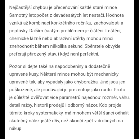
Nejčastější chybou je přeceňování každé staré mince.
Samotný letopočet z devadesátých let nestačí. Hodnota
vzniká až kombinací konkrétního ročníku, zachovalosti a
poptávky. Dalším častým problémem je čištění. Leštění,
chemické lázně nebo abrazivní utěrky mohou minci
znehodnotit během několika sekund. Sběratelé obvykle
preferují přirozený stav, i když není perfektní.
Pozor si dejte také na napodobeniny a dodatečně
upravené kusy. Některé mince mohou být mechanicky
upravené tak, aby vypadaly jako chyboražba. Jiné jsou jen
poškozené, ale prodávající je prezentuje jako raritu. Proto
je důležité ověřovat více parametrů najednou: rozměr, váhu,
detail ražby, historii prodejů i odborný názor. Kdo projde
těmito kroky systematicky, má mnohem větší šanci odhalit
skutečný nález ještě dřív, než skončí zpět v drobných na
nákup.