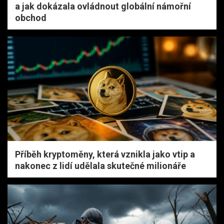
a jak dokázala ovládnout globální námořní
obchod
Příběh kryptoměny, která vznikla jako vtip a
nakonec z lidí udělala skutečné milionáře