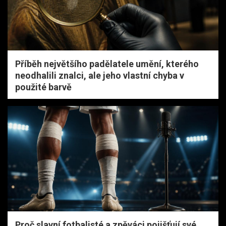
Příběh největšího padělatele umění, kterého
neodhalili znalci, ale jeho vlastní chyba v
použité barvě
Proč slavní fotbalisté a zpěváci pojišťují své