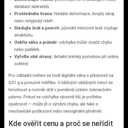
databází sběratelů.
Prohlédněte hranu:
hledáte deformace, dvojitý okraj
nebo netypický reliéf.
Sledujte lesk a povrch:
původní mincovní lesk zvyšuje
atraktivitu.
Ověřte váhu a průměr:
odchylka může značit chybu
nebo padělek.
Vyfoťte obě strany:
detailní snímky pomohou při online
ověření.
Pro základní měření se hodí digitální váha s přesností na
0,01 g a posuvné měřítko. U běžných oběžných mincí se
hmotnost a rozměr drží v poměrně úzkém tolerančním
pásmu. Pokud se odchylka výrazně liší, je potřeba
opatrnost — může jít o výrobní chybu, ale také o
mechanické poškození nebo neoriginální předmět.
Kde ověřit cenu a proč se neřídit