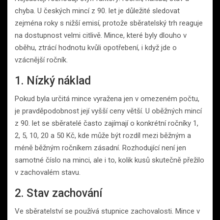
chyba. U českých mincí z 90. let je důležité sledovat
zejména roky s nižší emisí, protože sběratelský trh reaguje
na dostupnost velmi citlivě. Mince, které byly dlouho v
oběhu, ztrácí hodnotu kvůli opotřebení, i když jde o
vzácnější ročník.
1. Nízký náklad
Pokud byla určitá mince vyražena jen v omezeném počtu,
je pravděpodobnost její vyšší ceny větší. U oběžných mincí
z 90. let se sběratelé často zajímají o konkrétní ročníky 1,
2, 5, 10, 20 a 50 Kč, kde může být rozdíl mezi běžným a
méně běžným ročníkem zásadní. Rozhodující není jen
samotné číslo na minci, ale i to, kolik kusů skutečně přežilo
v zachovalém stavu.
2. Stav zachování
Ve sběratelství se používá stupnice zachovalosti. Mince v