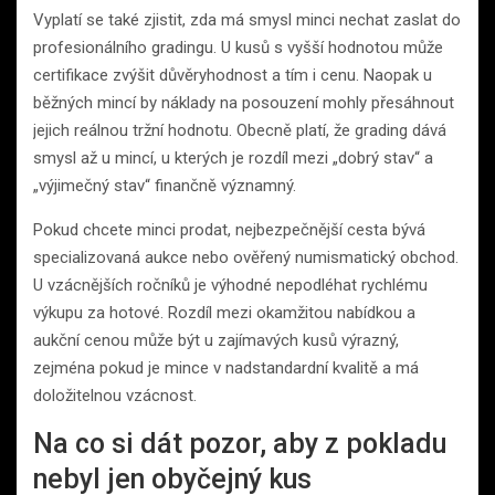
Vyplatí se také zjistit, zda má smysl minci nechat zaslat do
profesionálního gradingu. U kusů s vyšší hodnotou může
certifikace zvýšit důvěryhodnost a tím i cenu. Naopak u
běžných mincí by náklady na posouzení mohly přesáhnout
jejich reálnou tržní hodnotu. Obecně platí, že grading dává
smysl až u mincí, u kterých je rozdíl mezi „dobrý stav“ a
„výjimečný stav“ finančně významný.
Pokud chcete minci prodat, nejbezpečnější cesta bývá
specializovaná aukce nebo ověřený numismatický obchod.
U vzácnějších ročníků je výhodné nepodléhat rychlému
výkupu za hotové. Rozdíl mezi okamžitou nabídkou a
aukční cenou může být u zajímavých kusů výrazný,
zejména pokud je mince v nadstandardní kvalitě a má
doložitelnou vzácnost.
Na co si dát pozor, aby z pokladu
nebyl jen obyčejný kus