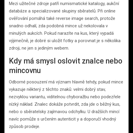
Mezi užitečné zdroje patří numismatické katalogy, aukční
databáze a specializované skupiny sběratelů. Při online
ověřování pomáhá také reverse image search, protože
snadno odhalí, zda podobná mince už nekolovala v
minulých aukcích. Pokud narazíte na kus, který vypadá
výjimečně, je dobré si uložit fotky a porovnat je s několika
zdroji, ne jen s jediným webem.
Kdy má smysl oslovit znalce nebo
mincovnu
Odborné posouzení má význam hlavně tehdy, pokud mince
vykazuje některý z těchto znaků: velmi dobrý stav,
nezvyklou variantu, viditelnou chyboražbu nebo podezřele
nízký náklad. Znalec dokáže potvrdit, zda jde o běžný kus,
nebo o sběratelsky zajímavou odchylku. U dražších mincí
navíc pomůže s určením autenticit y a doporučí vhodný
způsob prodeje.