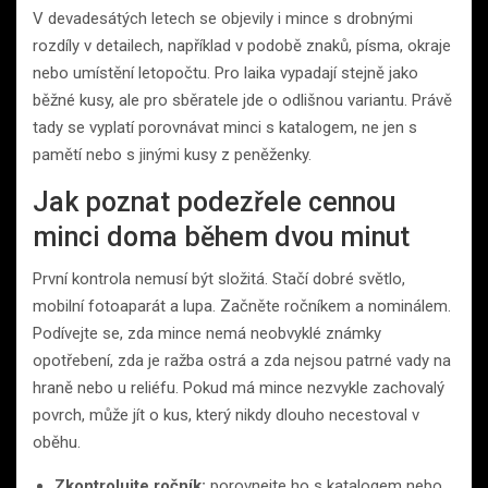
V devadesátých letech se objevily i mince s drobnými
rozdíly v detailech, například v podobě znaků, písma, okraje
nebo umístění letopočtu. Pro laika vypadají stejně jako
běžné kusy, ale pro sběratele jde o odlišnou variantu. Právě
tady se vyplatí porovnávat minci s katalogem, ne jen s
pamětí nebo s jinými kusy z peněženky.
Jak poznat podezřele cennou
minci doma během dvou minut
První kontrola nemusí být složitá. Stačí dobré světlo,
mobilní fotoaparát a lupa. Začněte ročníkem a nominálem.
Podívejte se, zda mince nemá neobvyklé známky
opotřebení, zda je ražba ostrá a zda nejsou patrné vady na
hraně nebo u reliéfu. Pokud má mince nezvykle zachovalý
povrch, může jít o kus, který nikdy dlouho necestoval v
oběhu.
Zkontrolujte ročník:
porovnejte ho s katalogem nebo