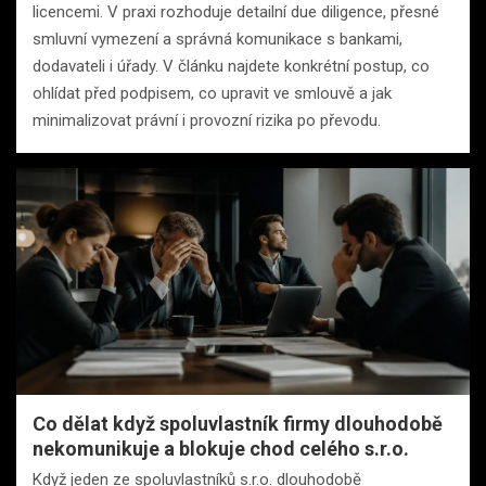
licencemi. V praxi rozhoduje detailní due diligence, přesné
smluvní vymezení a správná komunikace s bankami,
dodavateli i úřady. V článku najdete konkrétní postup, co
ohlídat před podpisem, co upravit ve smlouvě a jak
minimalizovat právní i provozní rizika po převodu.
Co dělat když spoluvlastník firmy dlouhodobě
nekomunikuje a blokuje chod celého s.r.o.
Když jeden ze spoluvlastníků s.r.o. dlouhodobě