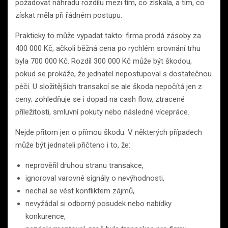
požadovat náhradu rozdílu mezi tím, co získala, a tím, co
získat měla při řádném postupu.
Prakticky to může vypadat takto: firma prodá zásoby za
400 000 Kč, ačkoli běžná cena po rychlém srovnání trhu
byla 700 000 Kč. Rozdíl 300 000 Kč může být škodou,
pokud se prokáže, že jednatel nepostupoval s dostatečnou
péčí. U složitějších transakcí se ale škoda nepočítá jen z
ceny; zohledňuje se i dopad na cash flow, ztracené
příležitosti, smluvní pokuty nebo následné vícepráce.
Nejde přitom jen o přímou škodu. V některých případech
může být jednateli přičteno i to, že:
neprověřil druhou stranu transakce,
ignoroval varovné signály o nevýhodnosti,
nechal se vést konfliktem zájmů,
nevyžádal si odborný posudek nebo nabídky
konkurence,