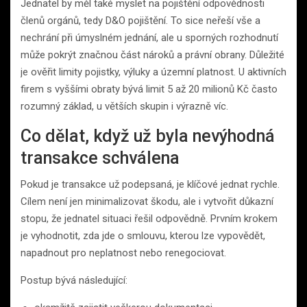
Jednatel by měl také myslet na pojištění odpovědnosti
členů orgánů, tedy D&O pojištění. To sice neřeší vše a
nechrání při úmyslném jednání, ale u sporných rozhodnutí
může pokrýt značnou část nároků a právní obrany. Důležité
je ověřit limity pojistky, výluky a územní platnost. U aktivních
firem s vyššími obraty bývá limit 5 až 20 milionů Kč často
rozumný základ, u větších skupin i výrazně víc.
Co dělat, když už byla nevýhodná
transakce schválena
Pokud je transakce už podepsaná, je klíčové jednat rychle.
Cílem není jen minimalizovat škodu, ale i vytvořit důkazní
stopu, že jednatel situaci řešil odpovědně. Prvním krokem
je vyhodnotit, zda jde o smlouvu, kterou lze vypovědět,
napadnout pro neplatnost nebo renegociovat.
Postup bývá následující: