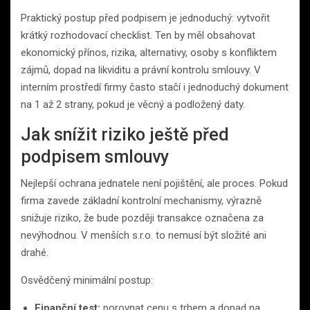
Praktický postup před podpisem je jednoduchý: vytvořit
krátký rozhodovací checklist. Ten by měl obsahovat
ekonomický přínos, rizika, alternativy, osoby s konfliktem
zájmů, dopad na likviditu a právní kontrolu smlouvy. V
interním prostředí firmy často stačí i jednoduchý dokument
na 1 až 2 strany, pokud je věcný a podložený daty.
Jak snížit riziko ještě před
podpisem smlouvy
Nejlepší ochrana jednatele není pojištění, ale proces. Pokud
firma zavede základní kontrolní mechanismy, výrazně
snižuje riziko, že bude později transakce označena za
nevýhodnou. V menších s.r.o. to nemusí být složité ani
drahé.
Osvědčený minimální postup:
Finanční test:
porovnat cenu s trhem a dopad na