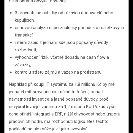
Silná obrana obvykle obsahuje:
3 srovnatelné nabídky od různých dodavatelů nebo
kupujících,
cenovou analýzu nebo znalecký posudek u majetkových
transakcí,
interní zápis z jednání, kde jsou popsány důvody
rozhodnutí,
vyhodnocení rizik, včetně dopadu na cash flow a
závazky,
kontrolu střetu zájmů a vazeb na protistranu.
Například při koupi IT systému za 1,8 milionu Kč by měl
jednatel mít srovnání minimálně tří řešení, odhad
návratnosti investice a jasně popsané důvody, proč
nevybral levnější variantu za 1,2 milionu Kč. Pokud vyšší
cena přináší integraci s ERP, nižší chybovost nebo úsporu
pracovních hodin, má rozhodnutí logiku. Bez těchto
podkladů se ale může jevit jako svévolné.