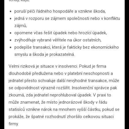
poruší péči řádného hospodáře a vznikne škoda,
jedná v rozporu se zájmem společnosti nebo v konfliktu
zájmů,
opomene včas řešit úpadek nebo hrozící úpadek,
zvýhodňuje vybrané věřitele na úkor ostatních,
podepíše transakci, která je fakticky bez ekonomického
smyslu a škoda je prokazatelná.
Velmi riziková je situace v insolvenci. Pokud je firma
dlouhodobě předlužena nebo v platební neschopnosti a
jednatel přesto schvaluje další nevýhodné transakce, může
se odpovědnost výrazně rozšířit. Insolvenční správce pak
zkoumá, zda jednatel neprohluboval úpadek. V praxi to
může znamenat, že místo jednorázové škody v řádu
statisíců vznikne nárok na mnohem vyšší částku, pokud se
prokáže, že špatné rozhodnutí zhoršilo celkovou situaci
firmy.