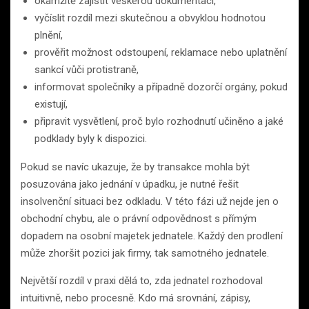
okamžitě zajistit veškerou dokumentaci,
vyčíslit rozdíl mezi skutečnou a obvyklou hodnotou
plnění,
prověřit možnost odstoupení, reklamace nebo uplatnění
sankcí vůči protistraně,
informovat společníky a případně dozorčí orgány, pokud
existují,
připravit vysvětlení, proč bylo rozhodnutí učiněno a jaké
podklady byly k dispozici.
Pokud se navíc ukazuje, že by transakce mohla být
posuzována jako jednání v úpadku, je nutné řešit
insolvenční situaci bez odkladu. V této fázi už nejde jen o
obchodní chybu, ale o právní odpovědnost s přímým
dopadem na osobní majetek jednatele. Každý den prodlení
může zhoršit pozici jak firmy, tak samotného jednatele.
Největší rozdíl v praxi dělá to, zda jednatel rozhodoval
intuitivně, nebo procesně. Kdo má srovnání, zápisy,