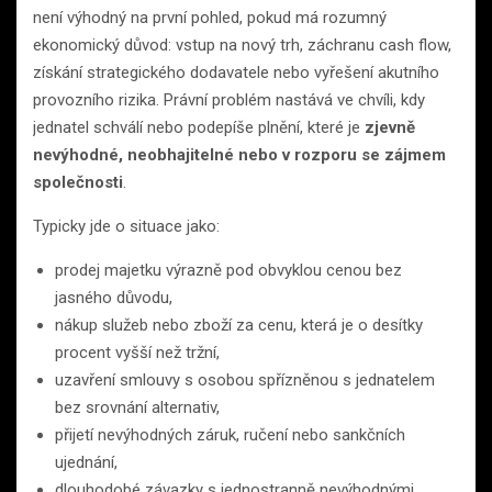
není výhodný na první pohled, pokud má rozumný
ekonomický důvod: vstup na nový trh, záchranu cash flow,
získání strategického dodavatele nebo vyřešení akutního
provozního rizika. Právní problém nastává ve chvíli, kdy
jednatel schválí nebo podepíše plnění, které je
zjevně
nevýhodné, neobhajitelné nebo v rozporu se zájmem
společnosti
.
Typicky jde o situace jako:
prodej majetku výrazně pod obvyklou cenou bez
jasného důvodu,
nákup služeb nebo zboží za cenu, která je o desítky
procent vyšší než tržní,
uzavření smlouvy s osobou spřízněnou s jednatelem
bez srovnání alternativ,
přijetí nevýhodných záruk, ručení nebo sankčních
ujednání,
dlouhodobé závazky s jednostranně nevýhodnými