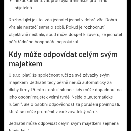
nezdokumentoval, proč byla transakce pro firmu
přijatelná.
Rozhodující je i to, zda jednatel jednal v dobré víře. Dobrá
víra ale nestačí sama o sobě. Pokud je rozhodnutí
objektivně nedbalé, soud může dospět k závěru, že jednatel
péči řádného hospodáře neprokázal.
Kdy může odpovídat celým svým
majetkem
U s.r.o. platí, že společnost ručí za své závazky svým
majetkem. Jednatel tedy běžně neručí automaticky za
dluhy firmy. Přesto existují situace, kdy může dopadnout na
jeho osobní majetek velmi tvrdě. Nejde o „automatické
ručení“, ale o osobní odpovědnost za porušení povinností,
která se může proměnit v exekvovatelný nárok.
Jednatel může odpovídat celým svým majetkem zejména
tehdy, když: