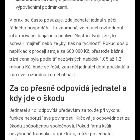
výpovědními podmínkami.
V praxi se často posuzuje, zda jednatel jednal s péčí
řádného hospodáře. To znamená, že musel rozhodnout
informovaně, loajálně a pečlivě. Nestačí tvrdit, že „to
schválil majitel“ nebo že „byl tlak na rychlost“. Pokud došlo
například k prodeji stroje za 600 000 Kč, přestože běžná
tržní cena byla podle tří nezávislých nabídek 1,05 až 1,2
milionu Kč, bude se řešit, zda měl jednatel dost podkladů a
zda své rozhodnutí uměl obhájit.
Za co přesně odpovídá jednatel a
kdy jde o škodu
Jednatel s.r.o. odpovídá především za to, že při výkonu
funkce neporuší své povinnosti. Klíčová je odpovědnost za
škodu způsobenou společnosti. Pokud firma kvůli
nevýhodné transakci utrpí ztrátu, může po jednateli