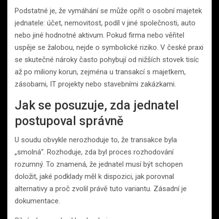
Podstatné je, že vymáhání se může opřít o osobní majetek
jednatele: účet, nemovitost, podíl v jiné společnosti, auto
nebo jiné hodnotné aktivum. Pokud firma nebo věřitel
uspěje se žalobou, nejde o symbolické riziko. V české praxi
se skutečné nároky často pohybují od nižších stovek tisíc
až po miliony korun, zejména u transakcí s majetkem,
zásobami, IT projekty nebo stavebními zakázkami.
Jak se posuzuje, zda jednatel
postupoval správně
U soudu obvykle nerozhoduje to, že transakce byla
„smolná“. Rozhoduje, zda byl proces rozhodování
rozumný. To znamená, že jednatel musí být schopen
doložit, jaké podklady měl k dispozici, jak porovnal
alternativy a proč zvolil právě tuto variantu. Zásadní je
dokumentace.