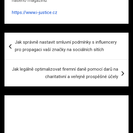
našeho magazínu.
https://www.i-justice.cz
Navigace
Jak správně nastavit smluvní podmínky s influencery
pro
pro propagaci vaší značky na sociálních sítích
příspěvek
Jak legálně optimalizovat firemní daně pomocí darů na
charitativní a veřejně prospěšné účely