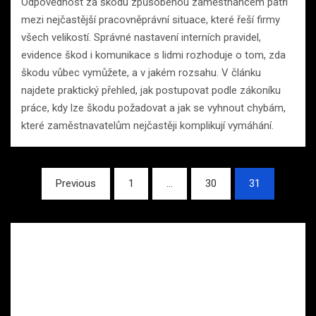
Odpovědnost za škodu způsobenou zaměstnancem patří
mezi nejčastější pracovněprávní situace, které řeší firmy
všech velikostí. Správné nastavení interních pravidel,
evidence škod i komunikace s lidmi rozhoduje o tom, zda
škodu vůbec vymůžete, a v jakém rozsahu. V článku
najdete praktický přehled, jak postupovat podle zákoníku
práce, kdy lze škodu požadovat a jak se vyhnout chybám,
které zaměstnavatelům nejčastěji komplikují vymáhání.
Stránkování
Previous
1
…
30
31
příspěvků