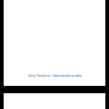
Zdroj: Peníze.cz -
Ceny benzínu a nafty