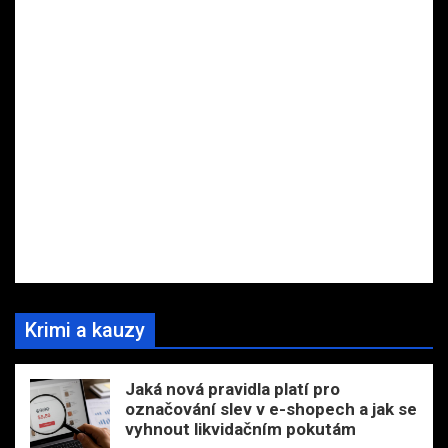
Krimi a kauzy
Jaká nová pravidla platí pro
označování slev v e-shopech a jak se
vyhnout likvidačním pokutám