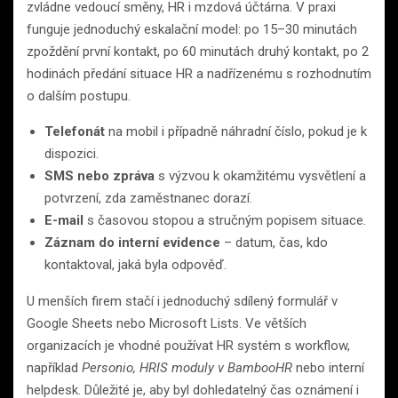
zvládne vedoucí směny, HR i mzdová účtárna. V praxi
funguje jednoduchý eskalační model: po 15–30 minutách
zpoždění první kontakt, po 60 minutách druhý kontakt, po 2
hodinách předání situace HR a nadřízenému s rozhodnutím
o dalším postupu.
Telefonát
na mobil i případně náhradní číslo, pokud je k
dispozici.
SMS nebo zpráva
s výzvou k okamžitému vysvětlení a
potvrzení, zda zaměstnanec dorazí.
E-mail
s časovou stopou a stručným popisem situace.
Záznam do interní evidence
– datum, čas, kdo
kontaktoval, jaká byla odpověď.
U menších firem stačí i jednoduchý sdílený formulář v
Google Sheets nebo Microsoft Lists. Ve větších
organizacích je vhodné používat HR systém s workflow,
například
Personio, HRIS moduly v BambooHR
nebo interní
helpdesk. Důležité je, aby byl dohledatelný čas oznámení i