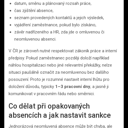
datum, směnu a plánovaný rozsah práce,
čas zjištění absence,
seznam provedených kontaktů a jejich výsledek,
vyjádření zaměstnance, pokud bylo získáno,
závěr nadřízeného a HR, zda jde o omluvenou či
neomluvenou absenci.
V ČR je zároveň nutné respektovat zákoník práce a interní
předpisy. Pokud zaměstnanec později doloží například
náhlou hospitalizaci nebo jiné relevantní překážky, nelze
situaci paušálně označit za neomluvenou bez dalšího
posouzení. Proto je rozumné nastavit interní lhůtu pro
doložení důvodu, typicky
1–3 pracovní dny
, a jasně ji
komunikovat v pracovním řádu nebo směrnici.
Co dělat při opakovaných
absencích a jak nastavit sankce
Jednorázová neomluvená absence může být chyba, ale