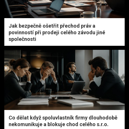
Jak bezpečně ošetřit přechod práv a
povinností při prodeji celého závodu jiné
společnosti
Co dělat když spoluvlastník firmy dlouhodobě
nekomunikuje a blokuje chod celého s.r.o.