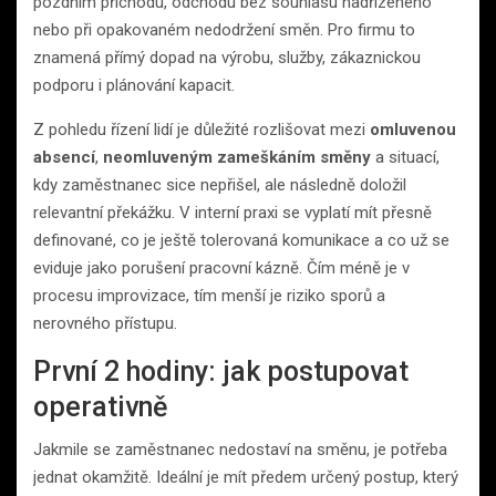
pozdním příchodu, odchodu bez souhlasu nadřízeného
nebo při opakovaném nedodržení směn. Pro firmu to
znamená přímý dopad na výrobu, služby, zákaznickou
podporu i plánování kapacit.
Z pohledu řízení lidí je důležité rozlišovat mezi
omluvenou
absencí
,
neomluveným zameškáním směny
a situací,
kdy zaměstnanec sice nepřišel, ale následně doložil
relevantní překážku. V interní praxi se vyplatí mít přesně
definované, co je ještě tolerovaná komunikace a co už se
eviduje jako porušení pracovní kázně. Čím méně je v
procesu improvizace, tím menší je riziko sporů a
nerovného přístupu.
První 2 hodiny: jak postupovat
operativně
Jakmile se zaměstnanec nedostaví na směnu, je potřeba
jednat okamžitě. Ideální je mít předem určený postup, který