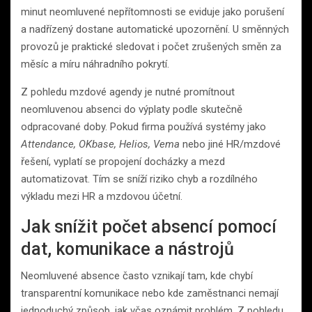
minut neomluvené nepřítomnosti se eviduje jako porušení
a nadřízený dostane automatické upozornění. U směnných
provozů je praktické sledovat i počet zrušených směn za
měsíc a míru náhradního pokrytí.
Z pohledu mzdové agendy je nutné promítnout
neomluvenou absenci do výplaty podle skutečně
odpracované doby. Pokud firma používá systémy jako
Attendance, OKbase, Helios, Vema
nebo jiné HR/mzdové
řešení, vyplatí se propojení docházky a mezd
automatizovat. Tím se sníží riziko chyb a rozdílného
výkladu mezi HR a mzdovou účetní.
Jak snížit počet absencí pomocí
dat, komunikace a nástrojů
Neomluvené absence často vznikají tam, kde chybí
transparentní komunikace nebo kde zaměstnanci nemají
jednoduchý způsob, jak včas oznámit problém. Z pohledu