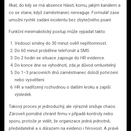
říkat, do kdy se má absence hlásit, komu, jakým kanálem a
co se stane, když zaměstnanec nereaguje. Formulář zase
umožní rychlé zadání incidentu bez zbytečného psaní.
Funkční minimalistický postup může vypadat takto:
Vedoucí směny do 30 minut ověří nepřítomnost.
Do 60 minut proběhne telefonát a SMS.
Do 2 hodin se situace zapisuje do HR evidence.
Do konce dne se vyhodnotí, zda je důvod omluvitelný.
Do 1–3 pracovních dnů zaměstnanec doloží potvrzení
nebo vysvětlení.
HR a nadřízený rozhodnou o dalším kroku a zapíší
výsledek.
Takový proces je jednoduchý, ale výrazně snižuje chaos.
Zároveň pomáhá chránit firmu v případě kontroly nebo
sporu, protože je vidět, že organizace jedná jednotně,
předvídatelně a s důrazem na evidenci i férovost. A právě