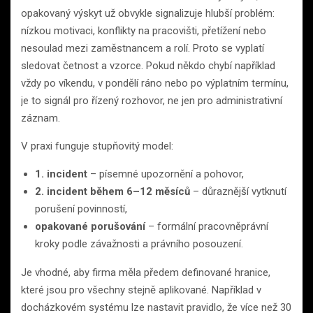
opakovaný výskyt už obvykle signalizuje hlubší problém:
nízkou motivaci, konflikty na pracovišti, přetížení nebo
nesoulad mezi zaměstnancem a rolí. Proto se vyplatí
sledovat četnost a vzorce. Pokud někdo chybí například
vždy po víkendu, v pondělí ráno nebo po výplatním termínu,
je to signál pro řízený rozhovor, ne jen pro administrativní
záznam.
V praxi funguje stupňovitý model:
1. incident
– písemné upozornění a pohovor,
2. incident během 6–12 měsíců
– důraznější vytknutí
porušení povinností,
opakované porušování
– formální pracovněprávní
kroky podle závažnosti a právního posouzení.
Je vhodné, aby firma měla předem definované hranice,
které jsou pro všechny stejně aplikované. Například v
docházkovém systému lze nastavit pravidlo, že více než 30