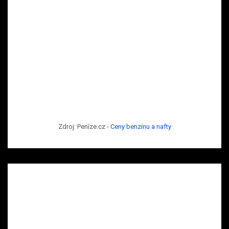
Zdroj: Peníze.cz -
Ceny benzínu a nafty