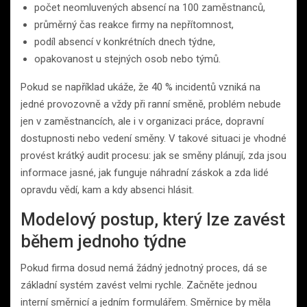
počet neomluvených absencí na 100 zaměstnanců,
průměrný čas reakce firmy na nepřítomnost,
podíl absencí v konkrétních dnech týdne,
opakovanost u stejných osob nebo týmů.
Pokud se například ukáže, že 40 % incidentů vzniká na
jedné provozovně a vždy při ranní směně, problém nebude
jen v zaměstnancích, ale i v organizaci práce, dopravní
dostupnosti nebo vedení směny. V takové situaci je vhodné
provést krátký audit procesu: jak se směny plánují, zda jsou
informace jasné, jak funguje náhradní záskok a zda lidé
opravdu vědí, kam a kdy absenci hlásit.
Modelový postup, který lze zavést
během jednoho týdne
Pokud firma dosud nemá žádný jednotný proces, dá se
základní systém zavést velmi rychle. Začněte jednou
interní směrnicí a jedním formulářem. Směrnice by měla