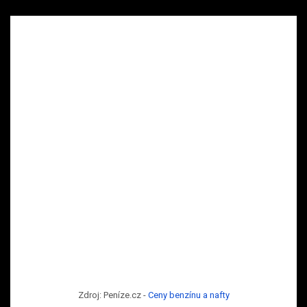
Zdroj: Peníze.cz -
Ceny benzínu a nafty