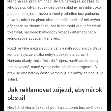
klient nahlásí problém hned, ale CK nereaguje, posiluje to
jeho pozici. Když naopak cestovka nabídne náhradní pokoj,
přesun nebo jinou službu a klient ji odmítne bez pádného
důvodu, nárok na plnou slevu se může snížit. V některých
případech se zkoumá i to, zda klient mohl vadu přiměřeně
tolerovat, například krátkodobý výpadek internetu nebo
jednorázové zpoždění transferu.
Rozdíl je také mezi slevou z ceny a náhradou škody. Sleva
kompenzuje, že služba nebyla poskytnuta správně.
Náhrada škody může řešit další újmu, například ztracený
den dovolené, nutné výdaje nebo zásah do programu. V
praxi se oba nároky často kombinují, ale každý se posuzuje
zvlášť.
Jak reklamovat zájezd, aby nárok
obstál
Největší chyba je čekat až po návratu domů bez jakéhokoli