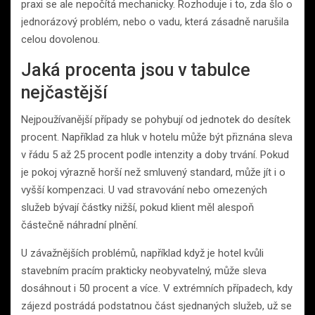
praxi se ale nepočítá mechanicky. Rozhoduje i to, zda šlo o
jednorázový problém, nebo o vadu, která zásadně narušila
celou dovolenou.
Jaká procenta jsou v tabulce
nejčastější
Nejpoužívanější případy se pohybují od jednotek do desítek
procent. Například za hluk v hotelu může být přiznána sleva
v řádu 5 až 25 procent podle intenzity a doby trvání. Pokud
je pokoj výrazně horší než smluvený standard, může jít i o
vyšší kompenzaci. U vad stravování nebo omezených
služeb bývají částky nižší, pokud klient měl alespoň
částečně náhradní plnění.
U závažnějších problémů, například když je hotel kvůli
stavebním pracím prakticky neobyvatelný, může sleva
dosáhnout i 50 procent a více. V extrémních případech, kdy
zájezd postrádá podstatnou část sjednaných služeb, už se