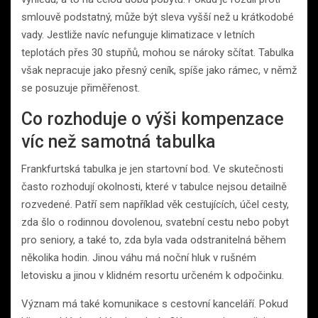
smlouvě podstatný, může být sleva vyšší než u krátkodobé
vady. Jestliže navíc nefunguje klimatizace v letních
teplotách přes 30 stupňů, mohou se nároky sčítat. Tabulka
však nepracuje jako přesný ceník, spíše jako rámec, v němž
se posuzuje přiměřenost.
Co rozhoduje o výši kompenzace
víc než samotná tabulka
Frankfurtská tabulka je jen startovní bod. Ve skutečnosti
často rozhodují okolnosti, které v tabulce nejsou detailně
rozvedené. Patří sem například věk cestujících, účel cesty,
zda šlo o rodinnou dovolenou, svatební cestu nebo pobyt
pro seniory, a také to, zda byla vada odstranitelná během
několika hodin. Jinou váhu má noční hluk v rušném
letovisku a jinou v klidném resortu určeném k odpočinku.
Význam má také komunikace s cestovní kanceláří. Pokud