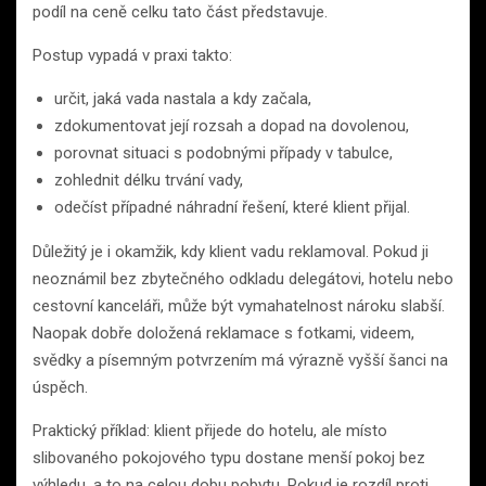
podíl na ceně celku tato část představuje.
Postup vypadá v praxi takto:
určit, jaká vada nastala a kdy začala,
zdokumentovat její rozsah a dopad na dovolenou,
porovnat situaci s podobnými případy v tabulce,
zohlednit délku trvání vady,
odečíst případné náhradní řešení, které klient přijal.
Důležitý je i okamžik, kdy klient vadu reklamoval. Pokud ji
neoznámil bez zbytečného odkladu delegátovi, hotelu nebo
cestovní kanceláři, může být vymahatelnost nároku slabší.
Naopak dobře doložená reklamace s fotkami, videem,
svědky a písemným potvrzením má výrazně vyšší šanci na
úspěch.
Praktický příklad: klient přijede do hotelu, ale místo
slibovaného pokojového typu dostane menší pokoj bez
výhledu, a to na celou dobu pobytu. Pokud je rozdíl proti