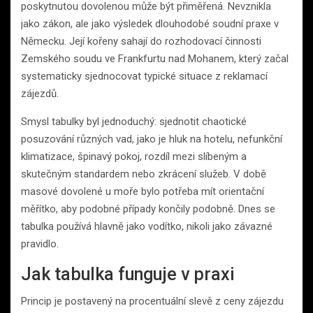
poskytnutou dovolenou může být přiměřená. Nevznikla
jako zákon, ale jako výsledek dlouhodobé soudní praxe v
Německu. Její kořeny sahají do rozhodovací činnosti
Zemského soudu ve Frankfurtu nad Mohanem, který začal
systematicky sjednocovat typické situace z reklamací
zájezdů.
Smysl tabulky byl jednoduchý: sjednotit chaotické
posuzování různých vad, jako je hluk na hotelu, nefunkční
klimatizace, špinavý pokoj, rozdíl mezi slíbeným a
skutečným standardem nebo zkrácení služeb. V době
masové dovolené u moře bylo potřeba mít orientační
měřítko, aby podobné případy končily podobně. Dnes se
tabulka používá hlavně jako vodítko, nikoli jako závazné
pravidlo.
Jak tabulka funguje v praxi
Princip je postavený na procentuální slevě z ceny zájezdu