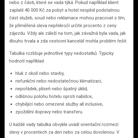
nebo z části, které se vada týká. Pokud například klient
zaplatil 40 000 Kč za pobyt a hotel nesplnil podstatnou
část služeb, soud nebo reklamace mohou pracovat s tím,
že přiměřená sleva nepřekročí určité procento z ceny
zájezdu. Vždy ale záleží na tom, jak závažná byla vada, jak
dlouho trvala a zda cestovní kancelář mohla problém řešit.
Tabulka rozlišuje jednotlivé typy nedostatků. Typicky
hodnotí například:
hluk z okolí nebo stavby,
nefunkční nebo nedostatečnou klimatizaci,
nepořádek, plíseň nebo špatný úklid,
odlišnou polohu hotelu oproti nabídce,
chybějící nebo omezené služby all inclusive,
zpoždění dopravy nebo transferu.
U každé vady tabulka obvykle uvádí orientační rozmezí
slevy v procentech za den nebo za celou dovolenou. V