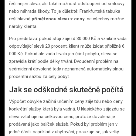
řeší nejen sleva, ale také možnost odstoupení od smlouvy
nebo náhrada škody. To je důležité: Frankfurtská tabulka
řeší hlavně
přiměřenou slevu z ceny
, ne všechny možné
nároky klienta.
Pro představu: pokud stojí zájezd 30 000 Kč a vznikne vada
odpovídající slevě 20 procent, klient může žádat přibližně 6
000 Kč. Pokud ale vada trvala jen část pobytu, sleva se
zpravidla krátí podle délky trvání. Dvoudenní problém na
sedmidenní dovolené tedy neznamená automaticky plnou
procentní sazbu za celý pobyt.
Jak se odškodné skutečně počítá
Výpočet obvykle začíná určením ceny zájezdu nebo ceny
konkrétní služby, která byla vadná. U klasického zájezdu se
sleva vztahuje na celkovou cenu, protože dovolená je
prodávaná jako balíček služeb. Pokud byl problém jen v
jedné části, například v ubytování, posuzuje se, jak velký