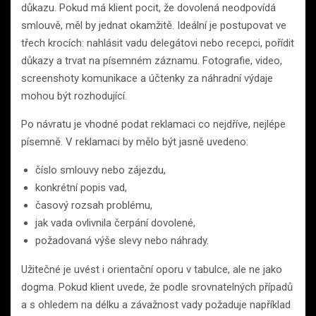
důkazu. Pokud má klient pocit, že dovolená neodpovídá
smlouvě, měl by jednat okamžitě. Ideální je postupovat ve
třech krocích: nahlásit vadu delegátovi nebo recepci, pořídit
důkazy a trvat na písemném záznamu. Fotografie, video,
screenshoty komunikace a účtenky za náhradní výdaje
mohou být rozhodující.
Po návratu je vhodné podat reklamaci co nejdříve, nejlépe
písemně. V reklamaci by mělo být jasně uvedeno:
číslo smlouvy nebo zájezdu,
konkrétní popis vad,
časový rozsah problému,
jak vada ovlivnila čerpání dovolené,
požadovaná výše slevy nebo náhrady.
Užitečné je uvést i orientační oporu v tabulce, ale ne jako
dogma. Pokud klient uvede, že podle srovnatelných případů
a s ohledem na délku a závažnost vady požaduje například