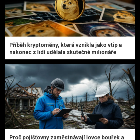
Příběh kryptoměny, která vznikla jako vtip a
nakonec z lidí udělala skutečné milionáře
Proč pojišťovny zaměstnávají lovce bouřek a