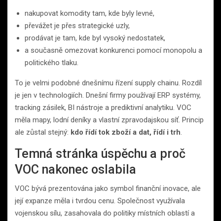
nakupovat komodity tam, kde byly levné,
převážet je přes strategické uzly,
prodávat je tam, kde byl vysoký nedostatek,
a současně omezovat konkurenci pomocí monopolu a
politického tlaku.
To je velmi podobné dnešnímu řízení supply chainu. Rozdíl
je jen v technologiích. Dnešní firmy používají ERP systémy,
tracking zásilek, BI nástroje a prediktivní analytiku. VOC
měla mapy, lodní deníky a vlastní zpravodajskou síť. Princip
ale zůstal stejný:
kdo řídí tok zboží a dat, řídí i trh
.
Temná stránka úspěchu a proč
VOC nakonec oslabila
VOC bývá prezentována jako symbol finanční inovace, ale
její expanze měla i tvrdou cenu. Společnost využívala
vojenskou sílu, zasahovala do politiky místních oblastí a