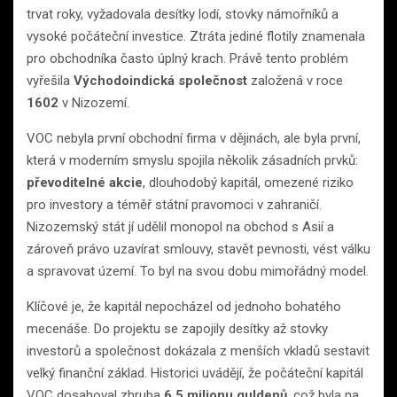
trvat roky, vyžadovala desítky lodí, stovky námořníků a
vysoké počáteční investice. Ztráta jediné flotily znamenala
pro obchodníka často úplný krach. Právě tento problém
vyřešila
Východoindická společnost
založená v roce
1602
v Nizozemí.
VOC nebyla první obchodní firma v dějinách, ale byla první,
která v moderním smyslu spojila několik zásadních prvků:
převoditelné akcie
, dlouhodobý kapitál, omezené riziko
pro investory a téměř státní pravomoci v zahraničí.
Nizozemský stát jí udělil monopol na obchod s Asií a
zároveň právo uzavírat smlouvy, stavět pevnosti, vést válku
a spravovat území. To byl na svou dobu mimořádný model.
Klíčové je, že kapitál nepocházel od jednoho bohatého
mecenáše. Do projektu se zapojily desítky až stovky
investorů a společnost dokázala z menších vkladů sestavit
velký finanční základ. Historici uvádějí, že počáteční kapitál
VOC dosahoval zhruba
6,5 milionu guldenů
, což byla na