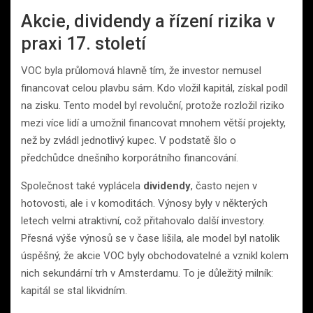
Akcie, dividendy a řízení rizika v
praxi 17. století
VOC byla průlomová hlavně tím, že investor nemusel
financovat celou plavbu sám. Kdo vložil kapitál, získal podíl
na zisku. Tento model byl revoluční, protože rozložil riziko
mezi více lidí a umožnil financovat mnohem větší projekty,
než by zvládl jednotlivý kupec. V podstatě šlo o
předchůdce dnešního korporátního financování.
Společnost také vyplácela
dividendy
, často nejen v
hotovosti, ale i v komoditách. Výnosy byly v některých
letech velmi atraktivní, což přitahovalo další investory.
Přesná výše výnosů se v čase lišila, ale model byl natolik
úspěšný, že akcie VOC byly obchodovatelné a vznikl kolem
nich sekundární trh v Amsterdamu. To je důležitý milník:
kapitál se stal likvidním.