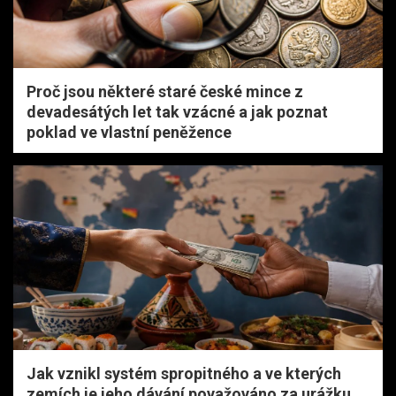
Proč jsou některé staré české mince z
devadesátých let tak vzácné a jak poznat
poklad ve vlastní peněžence
Jak vznikl systém spropitného a ve kterých
zemích je jeho dávání považováno za urážku