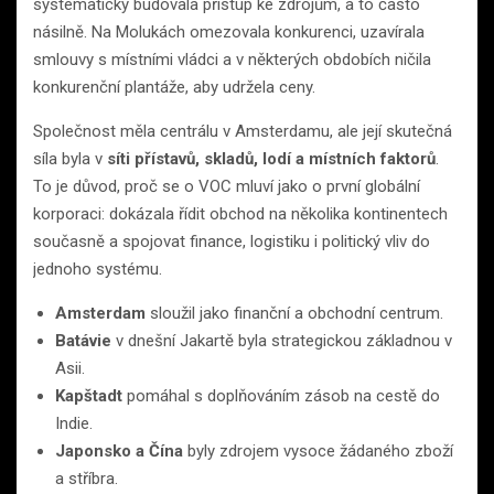
systematicky budovala přístup ke zdrojům, a to často
násilně. Na Molukách omezovala konkurenci, uzavírala
smlouvy s místními vládci a v některých obdobích ničila
konkurenční plantáže, aby udržela ceny.
Společnost měla centrálu v Amsterdamu, ale její skutečná
síla byla v
síti přístavů, skladů, lodí a místních faktorů
.
To je důvod, proč se o VOC mluví jako o první globální
korporaci: dokázala řídit obchod na několika kontinentech
současně a spojovat finance, logistiku i politický vliv do
jednoho systému.
Amsterdam
sloužil jako finanční a obchodní centrum.
Batávie
v dnešní Jakartě byla strategickou základnou v
Asii.
Kapštadt
pomáhal s doplňováním zásob na cestě do
Indie.
Japonsko a Čína
byly zdrojem vysoce žádaného zboží
a stříbra.