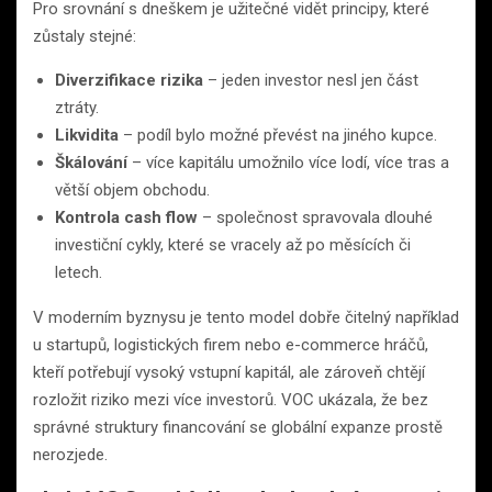
Pro srovnání s dneškem je užitečné vidět principy, které
zůstaly stejné:
Diverzifikace rizika
– jeden investor nesl jen část
ztráty.
Likvidita
– podíl bylo možné převést na jiného kupce.
Škálování
– více kapitálu umožnilo více lodí, více tras a
větší objem obchodu.
Kontrola cash flow
– společnost spravovala dlouhé
investiční cykly, které se vracely až po měsících či
letech.
V moderním byznysu je tento model dobře čitelný například
u startupů, logistických firem nebo e-commerce hráčů,
kteří potřebují vysoký vstupní kapitál, ale zároveň chtějí
rozložit riziko mezi více investorů. VOC ukázala, že bez
správné struktury financování se globální expanze prostě
nerozjede.