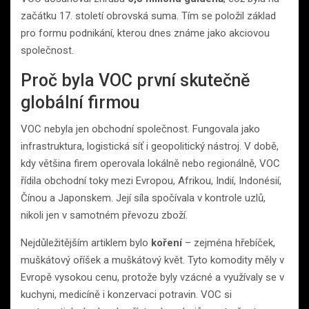
začátku 17. století obrovská suma. Tím se položil základ
pro formu podnikání, kterou dnes známe jako akciovou
společnost.
Proč byla VOC první skutečně
globální firmou
VOC nebyla jen obchodní společnost. Fungovala jako
infrastruktura, logistická síť i geopolitický nástroj. V době,
kdy většina firem operovala lokálně nebo regionálně, VOC
řídila obchodní toky mezi Evropou, Afrikou, Indií, Indonésií,
Čínou a Japonskem. Její síla spočívala v kontrole uzlů,
nikoli jen v samotném převozu zboží.
Nejdůležitějším artiklem bylo
koření
– zejména hřebíček,
muškátový oříšek a muškátový květ. Tyto komodity měly v
Evropě vysokou cenu, protože byly vzácné a využívaly se v
kuchyni, medicíně i konzervaci potravin. VOC si