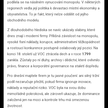
podílela se na násilném vynucování monopolu. V některých
regionech vedla její politika k devastaci místní ekonomiky a
obyvatelstva. To je fakt, který nelze oddělit od jejího
obchodního modelu.
Z dlouhodobého hlediska se navíc ukázaly slabiny, které
dnes znají i moderní firmy. Přílišná závislost na monopolu,
vysoké fixní náklady, korupce, administrativní těžkopádnost
a rostoucí konkurence postupně oslabovaly její pozici. Na
konci 18. století už VOC ztrácela dech a v roce
1799
zanikla. Zůstaly po ní dluhy, archivy i dědictví, které ovlivnilo
právo, finance a korporátní governance na staletí dopředu.
Pro dnešní majitele firem je tu jasné poučení: ani silný tržní
podíl nezaručuje přežití, pokud firma ignoruje inovace,
náklady a reputační riziko. VOC byla na svou dobu
mimořádně pokroková, ale zároveň ukazuje, že dominance
založená jen na moci a kontrole trhu má omezenou
životnost.