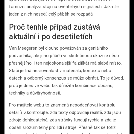
forenzní analýza stojí na ověřitelných signálech. Jakmile
jeden z nich nesedí, celý příběh se rozpadá.
Proč tenhle případ zůstává
aktuální i po desetiletích
Van Meegeren byl dlouho považován za geniálního
podvodníka, ale jeho příběh ve skutečnosti ukazuje něco
přesnějšího: i ten nejdokonalejší falzifikát má slabé místo.
Stačí jediná nesrovnalost v materiálu, kontextu nebo
datech a odborný konsenzus se může obrátit. To je důvod,
proč je dnes ve webu tak důležitá kombinace obsahu,
techniky a důvěryhodnosti.
Pro majitele webu to znamená nepodceňovat kontrolu
detailů. Zkontrolujte, zda texty odpovídají realitě, zda jsou
zdroje dohledatelné, zda stránky fungují rychle a zda je
obsah srozumitelný pro lidi i stroje. Přesně tak se totiž