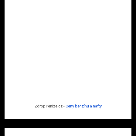
Zdroj: Peníze.cz -
Ceny benzínu a nafty