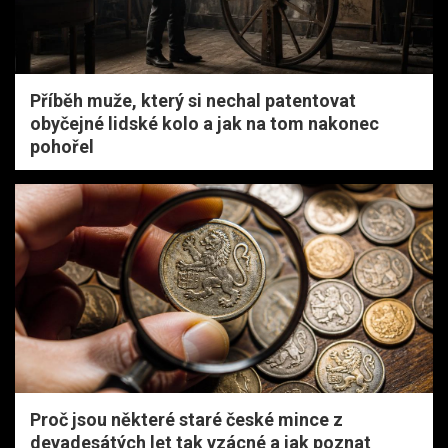
Příběh muže, který si nechal patentovat
obyčejné lidské kolo a jak na tom nakonec
pohořel
Proč jsou některé staré české mince z
devadesátých let tak vzácné a jak poznat