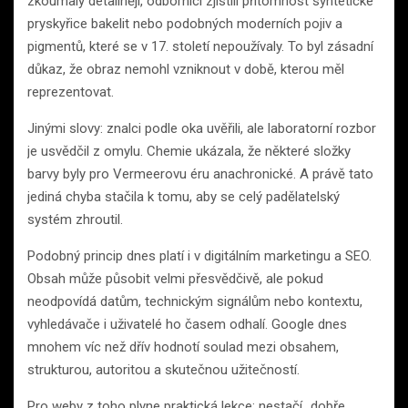
zkoumaly detailněji, odborníci zjistili přítomnost syntetické
pryskyřice bakelit nebo podobných moderních pojiv a
pigmentů, které se v 17. století nepoužívaly. To byl zásadní
důkaz, že obraz nemohl vzniknout v době, kterou měl
reprezentovat.
Jinými slovy: znalci podle oka uvěřili, ale laboratorní rozbor
je usvědčil z omylu. Chemie ukázala, že některé složky
barvy byly pro Vermeerovu éru anachronické. A právě tato
jediná chyba stačila k tomu, aby se celý padělatelský
systém zhroutil.
Podobný princip dnes platí i v digitálním marketingu a SEO.
Obsah může působit velmi přesvědčivě, ale pokud
neodpovídá datům, technickým signálům nebo kontextu,
vyhledávače i uživatelé ho časem odhalí. Google dnes
mnohem víc než dřív hodnotí soulad mezi obsahem,
strukturou, autoritou a skutečnou užitečností.
Pro weby z toho plyne praktická lekce: nestačí „dobře