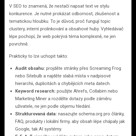
V SEO to znamená, že nestačí napsat text ve stylu
konkurence. Je nutné prokázat odbornost, zkušenost a
tematickou hloubku. To je důvod, proč fungují topic
clustery, interní prolinkování a obsahové huby. Vyhledávač
lépe pochopí, že web pokrývá téma komplexně, ne jen
povrchně.
Prakticky to lze uchopit takto:
Audit obsahu:
projděte stránky přes Screaming Frog
nebo Sitebulb a najděte slabá místa v nadpisové
hierarchii, duplicitách a chybějících meta datech.
Keyword research:
použijte Ahrefs, Collabim nebo
Marketing Miner a rozdělte dotazy podle záměru
uživatele, ne jen podle objemu hledání.
Strukturovaná data:
nasazujte schema.org pro články,
FAQ, produkty i lokální firmy, aby obsah lépe chápaly jak
Google, tak AI systémy.