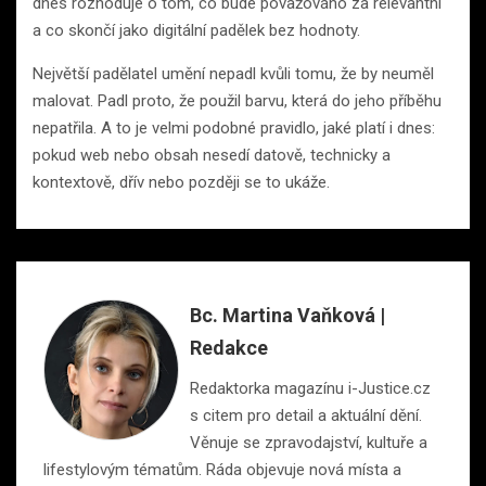
dnes rozhoduje o tom, co bude považováno za relevantní
a co skončí jako digitální padělek bez hodnoty.
Největší padělatel umění nepadl kvůli tomu, že by neuměl
malovat. Padl proto, že použil barvu, která do jeho příběhu
nepatřila. A to je velmi podobné pravidlo, jaké platí i dnes:
pokud web nebo obsah nesedí datově, technicky a
kontextově, dřív nebo později se to ukáže.
Bc. Martina Vaňková |
Redakce
Redaktorka magazínu i-Justice.cz
s citem pro detail a aktuální dění.
Věnuje se zpravodajství, kultuře a
lifestylovým tématům. Ráda objevuje nová místa a