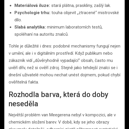
Materiálová iluze:
stará plátna, praskliny, zašlý lak.
Psychologie trhu:
touha objevit „ztracené“ mistrovské
dílo.
Slabá analytika:
minimum laboratorních testů,
spoléhaní na autoritu znalců.
Tohle je důležité i dnes: podobné mechanismy fungují nejen
v umění, ale i v digitálním prostředí. Když publikum nebo
zákazník vidí „důvěryhodně vypadající“ obsah, často mu
uvěří dřív, než si ověří zdroj. Stejně jako tehdejší znalci se i
dnešní uživatelé mohou nechat unést dojmem, pokud chybí
ověřitelná fakta.
Rozhodla barva, která do doby
neseděla
Největší problém van Meegerena nebyl v kompozici, ale v
chemickém složení barev. V době, kdy se jeho obrazy