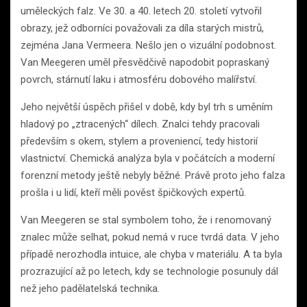
uměleckých falz. Ve 30. a 40. letech 20. století vytvořil
obrazy, jež odborníci považovali za díla starých mistrů,
zejména Jana Vermeera. Nešlo jen o vizuální podobnost.
Van Meegeren uměl přesvědčivě napodobit popraskaný
povrch, stárnutí laku i atmosféru dobového malířství.
Jeho největší úspěch přišel v době, kdy byl trh s uměním
hladový po „ztracených“ dílech. Znalci tehdy pracovali
především s okem, stylem a proveniencí, tedy historií
vlastnictví. Chemická analýza byla v počátcích a moderní
forenzní metody ještě nebyly běžné. Právě proto jeho falza
prošla i u lidí, kteří měli pověst špičkových expertů.
Van Meegeren se stal symbolem toho, že i renomovaný
znalec může selhat, pokud nemá v ruce tvrdá data. V jeho
případě nerozhodla intuice, ale chyba v materiálu. A ta byla
prozrazující až po letech, kdy se technologie posunuly dál
než jeho padělatelská technika.