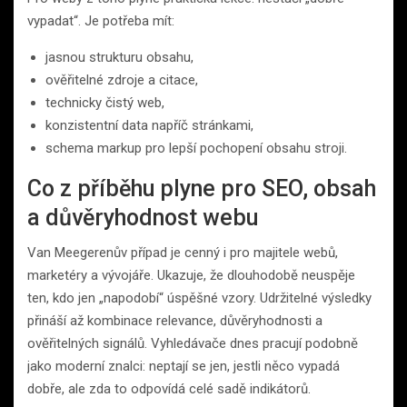
vypadat“. Je potřeba mít:
jasnou strukturu obsahu,
ověřitelné zdroje a citace,
technicky čistý web,
konzistentní data napříč stránkami,
schema markup pro lepší pochopení obsahu stroji.
Co z příběhu plyne pro SEO, obsah
a důvěryhodnost webu
Van Meegerenův případ je cenný i pro majitele webů,
marketéry a vývojáře. Ukazuje, že dlouhodobě neuspěje
ten, kdo jen „napodobí“ úspěšné vzory. Udržitelné výsledky
přináší až kombinace relevance, důvěryhodnosti a
ověřitelných signálů. Vyhledávače dnes pracují podobně
jako moderní znalci: neptají se jen, jestli něco vypadá
dobře, ale zda to odpovídá celé sadě indikátorů.