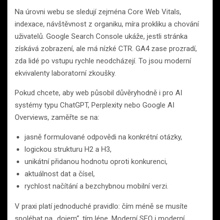
Na úrovni webu se sledují zejména Core Web Vitals,
indexace, návštěvnost z organiku, míra prokliku a chování
uživatelů. Google Search Console ukáže, jestli stránka
získává zobrazení, ale má nízké CTR. GA4 zase prozradí,
zda lidé po vstupu rychle neodcházejí. To jsou moderní
ekvivalenty laboratorní zkoušky.
Pokud chcete, aby web působil důvěryhodně i pro AI
systémy typu ChatGPT, Perplexity nebo Google AI
Overviews, zaměřte se na:
jasně formulované odpovědi na konkrétní otázky,
logickou strukturu H2 a H3,
unikátní přidanou hodnotu oproti konkurenci,
aktuálnost dat a čísel,
rychlost načítání a bezchybnou mobilní verzi.
V praxi platí jednoduché pravidlo: čím méně se musíte
spoléhat na „dojem“, tím lépe. Moderní SEO i moderní