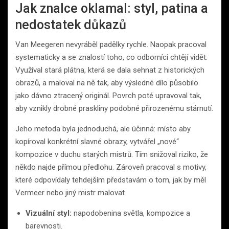
Jak znalce oklamal: styl, patina a
nedostatek důkazů
Van Meegeren nevyráběl padělky rychle. Naopak pracoval
systematicky a se znalostí toho, co odborníci chtějí vidět.
Využíval stará plátna, která se dala sehnat z historických
obrazů, a maloval na ně tak, aby výsledné dílo působilo
jako dávno ztracený originál. Povrch poté upravoval tak,
aby vznikly drobné praskliny podobné přirozenému stárnutí.
Jeho metoda byla jednoduchá, ale účinná: místo aby
kopíroval konkrétní slavné obrazy, vytvářel „nové“
kompozice v duchu starých mistrů. Tím snižoval riziko, že
někdo najde přímou předlohu. Zároveň pracoval s motivy,
které odpovídaly tehdejším představám o tom, jak by měl
Vermeer nebo jiný mistr malovat.
Vizuální styl:
napodobenina světla, kompozice a
barevnosti.