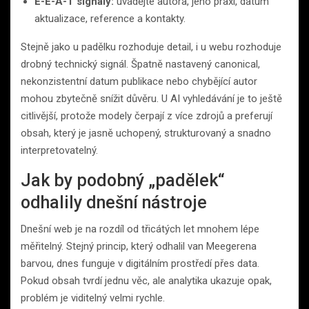
E-E-A-T signály:
uvádějte autora, jeho praxi, datum
aktualizace, reference a kontakty.
Stejně jako u padělku rozhoduje detail, i u webu rozhoduje
drobný technický signál. Špatně nastavený canonical,
nekonzistentní datum publikace nebo chybějící autor
mohou zbytečně snížit důvěru. U AI vyhledávání je to ještě
citlivější, protože modely čerpají z více zdrojů a preferují
obsah, který je jasně uchopený, strukturovaný a snadno
interpretovatelný.
Jak by podobný „padělek“
odhalily dnešní nástroje
Dnešní web je na rozdíl od třicátých let mnohem lépe
měřitelný. Stejný princip, který odhalil van Meegerena
barvou, dnes funguje v digitálním prostředí přes data.
Pokud obsah tvrdí jednu věc, ale analytika ukazuje opak,
problém je viditelný velmi rychle.