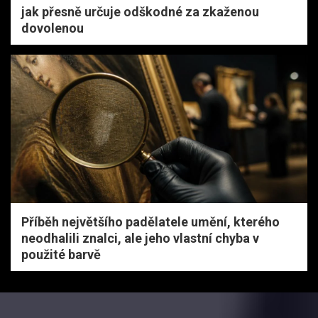
jak přesně určuje odškodné za zkaženou
dovolenou
Příběh největšího padělatele umění, kterého
neodhalili znalci, ale jeho vlastní chyba v
použité barvě