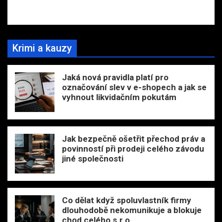
Krimi a kauzy
Jaká nová pravidla platí pro
označování slev v e-shopech a jak se
vyhnout likvidačním pokutám
Jak bezpečně ošetřit přechod práv a
povinností při prodeji celého závodu
jiné společnosti
Co dělat když spoluvlastník firmy
dlouhodobě nekomunikuje a blokuje
chod celého s.r.o.