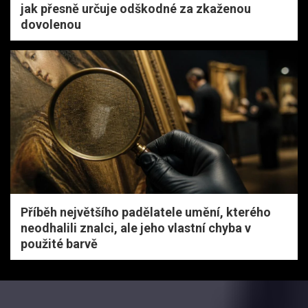
jak přesně určuje odškodné za zkaženou
dovolenou
Příběh největšího padělatele umění, kterého
neodhalili znalci, ale jeho vlastní chyba v
použité barvě