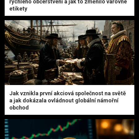
rychlého občerstvení a jak to změnilo varovné
etikety
Jak vznikla první akciová společnost na světě
a jak dokázala ovládnout globální námořní
obchod