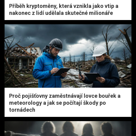
Příběh kryptoměny, která vznikla jako vtip a
nakonec z lidí udělala skutečné milionáře
Proč pojišťovny zaměstnávají lovce bouřek a
meteorology a jak se počítají škody po
tornádech