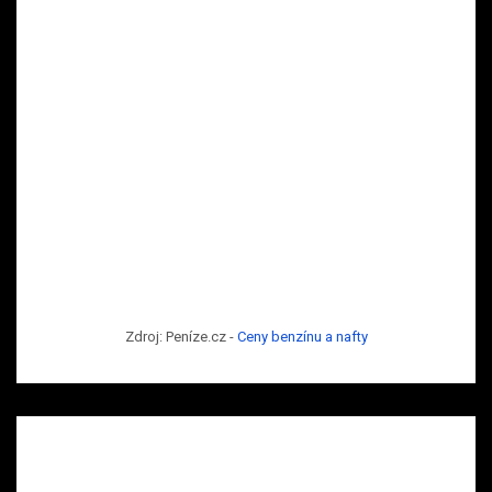
Zdroj: Peníze.cz -
Ceny benzínu a nafty