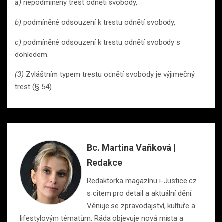
a)
nepodmíněný trest odnětí svobody,
b)
podmíněné odsouzení k trestu odnětí svobody,
c)
podmíněné odsouzení k trestu odnětí svobody s
dohledem.
(3)
Zvláštním typem trestu odnětí svobody je výjimečný
trest (§ 54).
Bc. Martina Vaňková |
Redakce
Redaktorka magazínu i-Justice.cz
s citem pro detail a aktuální dění.
Věnuje se zpravodajství, kultuře a
lifestylovým tématům. Ráda objevuje nová místa a