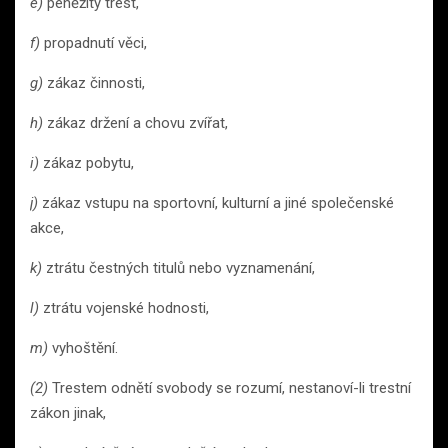
e)
peněžitý trest,
f)
propadnutí věci,
g)
zákaz činnosti,
h)
zákaz držení a chovu zvířat,
i)
zákaz pobytu,
j)
zákaz vstupu na sportovní, kulturní a jiné společenské
akce,
k)
ztrátu čestných titulů nebo vyznamenání,
l)
ztrátu vojenské hodnosti,
m)
vyhoštění.
(2)
Trestem odnětí svobody se rozumí, nestanoví-li trestní
zákon jinak,