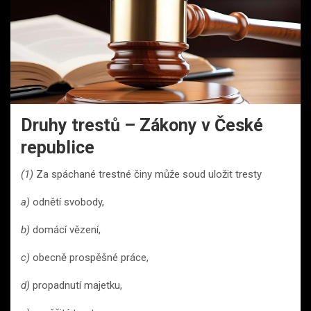
Druhy trestů – Zákony v České
republice
(1)
Za spáchané trestné činy může soud uložit tresty
a)
odnětí svobody,
b)
domácí vězení,
c)
obecně prospěšné práce,
d)
propadnutí majetku,