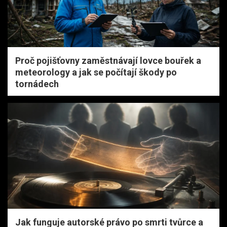
Proč pojišťovny zaměstnávají lovce bouřek a
meteorology a jak se počítají škody po
tornádech
Jak funguje autorské právo po smrti tvůrce a