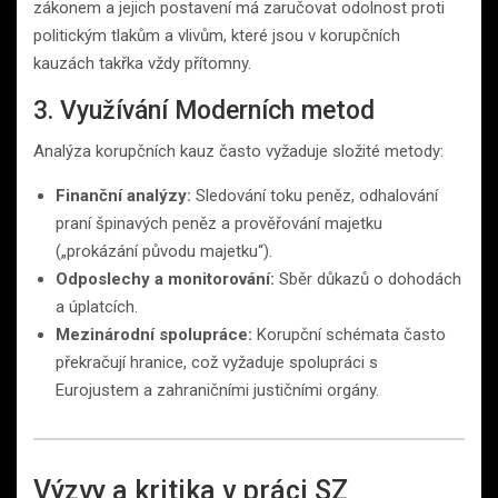
zákonem a jejich postavení má zaručovat odolnost proti
politickým tlakům a vlivům, které jsou v korupčních
kauzách takřka vždy přítomny.
3. Využívání Moderních metod
Analýza korupčních kauz často vyžaduje složité metody:
Finanční analýzy:
Sledování toku peněz, odhalování
praní špinavých peněz a prověřování majetku
(„prokázání původu majetku“).
Odposlechy a monitorování:
Sběr důkazů o dohodách
a úplatcích.
Mezinárodní spolupráce:
Korupční schémata často
překračují hranice, což vyžaduje spolupráci s
Eurojustem a zahraničními justičními orgány.
Výzvy a kritika v práci SZ