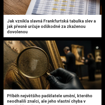
Jak vznikla slavná Frankfurtská tabulka slev a
jak přesně určuje odškodné za zkaženou
dovolenou
Příběh největšího padělatele umění, kterého
neodhalili znalci, ale jeho vlastní chyba v