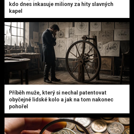
kdo dnes inkasuje miliony za hity slavných
kapel
Příběh muže, který si nechal patentovat
obyčejné lidské kolo a jak na tom nakonec
pohořel