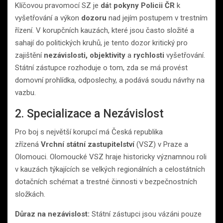
Klíčovou pravomocí SZ je
dá
t
pokyny Policii ČR
k
vyšetřování a výkon
dozoru
nad jejím postupem v trestním
řízení. V korupčních kauzách, které jsou často složité a
sahají do politických kruhů, je tento dozor kritický pro
zajištění
nezávislosti, objektivity
a
rychlosti
vyšetřování.
Státní zástupce rozhoduje o tom, zda se má provést
domovní prohlídka, odposlechy, a podává soudu návrhy na
vazbu.
2. Specializace a Nezávislost
Pro boj s největší korupcí má Česká republika
zřízená
Vrchní státní zastupitelství
(VSZ) v Praze a
Olomouci. Olomoucké VSZ hraje historicky významnou roli
v kauzách týkajících se velkých regionálních a celostátních
dotačních schémat a trestné činnosti v bezpečnostních
složkách.
Důraz na nezávislost:
Státní zástupci jsou vázáni pouze