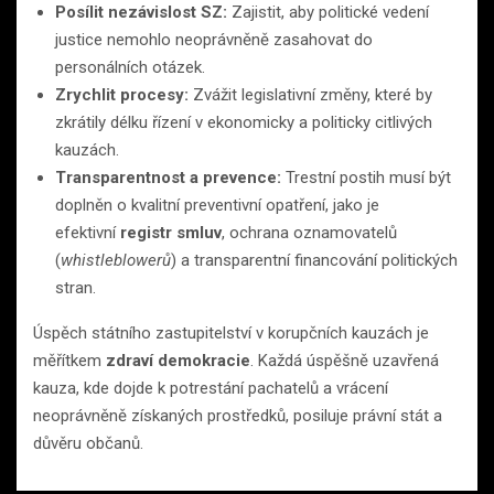
Posílit nezávislost SZ:
Zajistit, aby politické vedení
justice nemohlo neoprávněně zasahovat do
personálních otázek.
Zrychlit procesy:
Zvážit legislativní změny, které by
zkrátily délku řízení v ekonomicky a politicky citlivých
kauzách.
Transparentnost a prevence:
Trestní postih musí být
doplněn o kvalitní preventivní opatření, jako je
efektivní
registr smluv
, ochrana oznamovatelů
(
whistleblowerů
) a transparentní financování politických
stran.
Úspěch státního zastupitelství v korupčních kauzách je
měřítkem
zdraví demokracie
. Každá úspěšně uzavřená
kauza, kde dojde k potrestání pachatelů a vrácení
neoprávněně získaných prostředků, posiluje právní stát a
důvěru občanů.