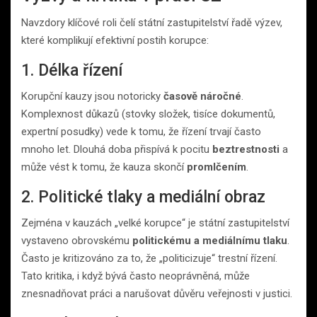
Navzdory klíčové roli čelí státní zastupitelství řadě výzev,
které komplikují efektivní postih korupce:
1. Délka řízení
Korupční kauzy jsou notoricky
časově náročné
.
Komplexnost důkazů (stovky složek, tisíce dokumentů,
expertní posudky) vede k tomu, že řízení trvají často
mnoho let. Dlouhá doba přispívá k pocitu
beztrestnosti
a
může vést k tomu, že kauza skončí
promlčením
.
2. Politické tlaky a mediální obraz
Zejména v kauzách „velké korupce“ je státní zastupitelství
vystaveno obrovskému
politickému a mediálnímu tlaku
.
Často je kritizováno za to, že „politicizuje“ trestní řízení.
Tato kritika, i když bývá často neoprávněná, může
znesnadňovat práci a narušovat důvěru veřejnosti v justici.