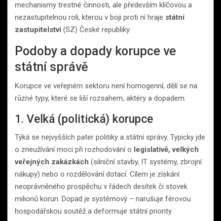
mechanismy trestné činnosti, ale především klíčovou a
nezastupitelnou roli, kterou v boji proti ní hraje
státní
zastupitelství
(SZ) České republiky.
Podoby a dopady korupce ve
státní správě
Korupce ve veřejném sektoru není homogenní; dělí se na
různé typy, které se liší rozsahem, aktéry a dopadem.
1. Velká (politická) korupce
Týká se nejvyšších pater politiky a státní správy. Typicky jde
o zneužívání moci při rozhodování o
legislativě, velkých
veřejných zakázkách
(silniční stavby, IT systémy, zbrojní
nákupy) nebo o rozdělování dotací. Cílem je získání
neoprávněného prospěchu v řádech desítek či stovek
milionů korun. Dopad je systémový – narušuje férovou
hospodářskou soutěž a deformuje státní priority.