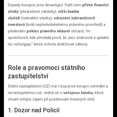
Dopady korupce jsou devastující. Patří sem
přímé finanční
ztráty
(předražené zakázky),
nižší kvalita
služeb
(nekvalitní stavby),
odrazení zahraničních
investorů
(kvůli nepředvídatelnému právnímu prostředí) a
především
pokles právního vědomí
občanů. Ve
společnosti, kde převládá pocit, že „bez známostí a úplatků
nic nefunguje,“ klesá ochota dodržovat zákony.
Role a pravomoci státního
zastupitelství
Státní zastupitelství (SZ) má v boji proti korupci centrální a
nezastupitelnou roli. Jedná se o
veřejnou žalobu
, která
chrání veřejný zájem při postihování trestných činů.
1. Dozor nad Policií