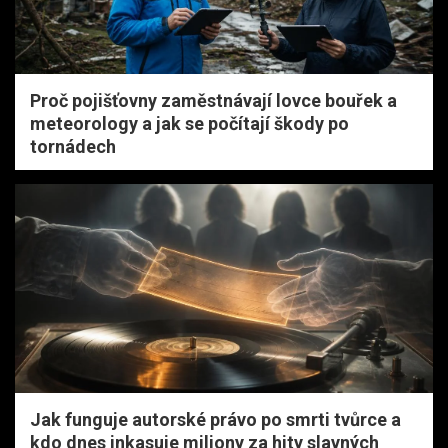
Proč pojišťovny zaměstnávají lovce bouřek a
meteorology a jak se počítají škody po
tornádech
Jak funguje autorské právo po smrti tvůrce a
kdo dnes inkasuje miliony za hity slavných