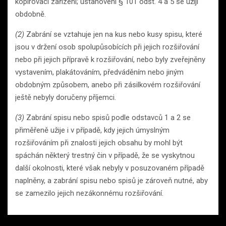
kopírovací zařízení; ustanovení § 101 odst. 4 a 5 se užijí
obdobně.
(2)
Zabrání se vztahuje jen na kus nebo kusy spisu, které
jsou v držení osob spolupůsobících při jejich rozšiřování
nebo při jejich přípravě k rozšiřování, nebo byly zveřejněny
vystavením, plakátováním, předváděním nebo jiným
obdobným způsobem, anebo při zásilkovém rozšiřování
ještě nebyly doručeny příjemci.
(3)
Zabrání spisu nebo spisů podle odstavců 1 a 2 se
přiměřeně užije i v případě, kdy jejich úmyslným
rozšiřováním při znalosti jejich obsahu by mohl být
spáchán některý trestný čin v případě, že se vyskytnou
další okolnosti, které však nebyly v posuzovaném případě
naplněny, a zabrání spisu nebo spisů je zároveň nutné, aby
se zamezilo jejich nezákonnému rozšiřování.