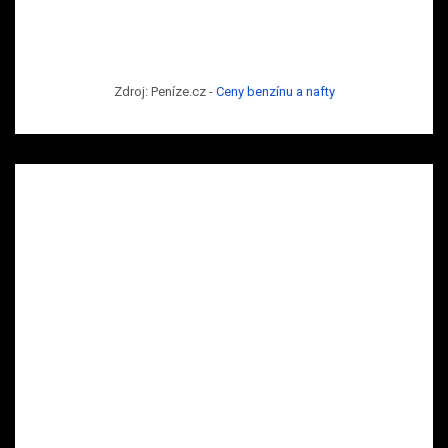
Zdroj: Peníze.cz -
Ceny benzínu a nafty