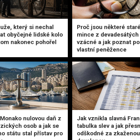
uže, který si nechal
Proč jsou některé star
at obyčejné lidské kolo
mince z devadesátých 
 tom nakonec pohořel
vzácné a jak poznat po
vlastní peněžence
 Monako nulovou daň z
Jak vznikla slavná Fra
yzických osob a jak se
tabulka slev a jak přes
o státu stal přístav pro
odškodné za zkaženou