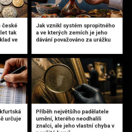
é české
Jak vznikl systém spropitného
let tak
a ve kterých zemích je jeho
klad ve
dávání považováno za urážku
nkfurtská
Příběh největšího padělatele
ně určuje
umění, kterého neodhalili
znalci, ale jeho vlastní chyba v