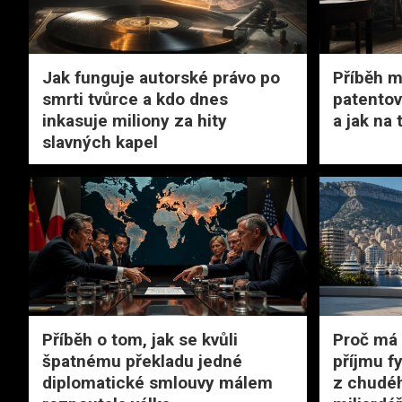
Jak funguje autorské právo po
Příběh m
smrti tvůrce a kdo dnes
patentov
inkasuje miliony za hity
a jak na
slavných kapel
Příběh o tom, jak se kvůli
Proč má
špatnému překladu jedné
příjmu f
diplomatické smlouvy málem
z chudéh