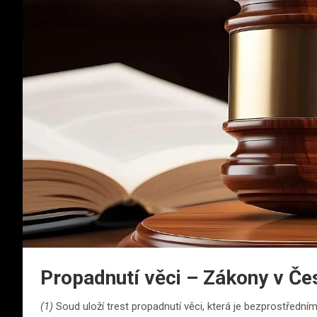
Propadnutí věci – Zákony v Če
(1)
Soud uloží trest propadnutí věci, která je bezprostřední