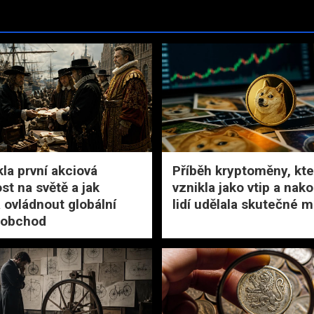
kla první akciová
Příběh kryptoměny, kte
st na světě a jak
vznikla jako vtip a nak
 ovládnout globální
lidí udělala skutečné m
 obchod