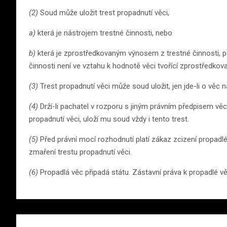
(2)
Soud může uložit trest propadnutí věci,
a)
která je nástrojem trestné činnosti, nebo
b)
která je zprostředkovaným výnosem z trestné činnosti, p
činnosti není ve vztahu k hodnotě věci tvořící zprostředkov
(3)
Trest propadnutí věci může soud uložit, jen jde-li o věc ná
(4)
Drží-li pachatel v rozporu s jiným právním předpisem věc
propadnutí věci, uloží mu soud vždy i tento trest.
(5)
Před právní mocí rozhodnutí platí zákaz zcizení propadlé 
zmaření trestu propadnutí věci.
(6)
Propadlá věc připadá státu. Zástavní práva k propadlé věc