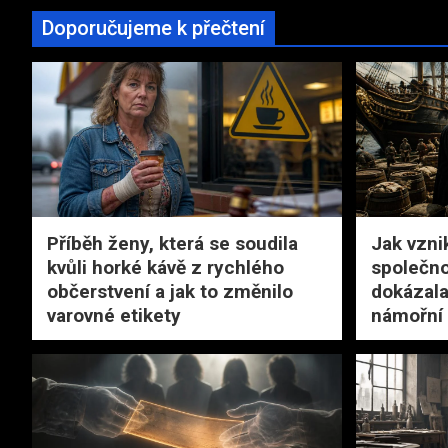
Doporučujeme k přečtení
Příběh ženy, která se soudila
Jak vzni
kvůli horké kávě z rychlého
společno
občerstvení a jak to změnilo
dokázala
varovné etikety
námořní