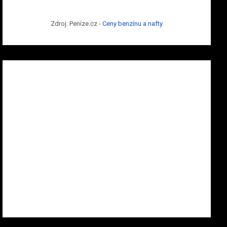
Zdroj: Peníze.cz -
Ceny benzínu a nafty