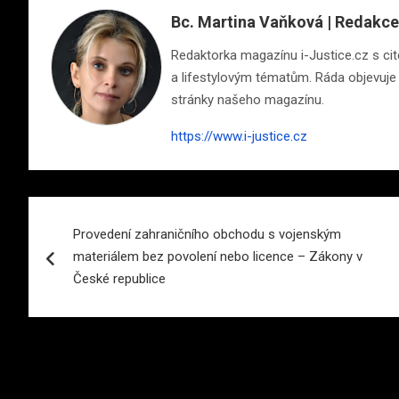
Bc. Martina Vaňková | Redakce
Redaktorka magazínu i-Justice.cz s cite
a lifestylovým tématům. Ráda objevuje n
stránky našeho magazínu.
https://www.i-justice.cz
Navigace
Provedení zahraničního obchodu s vojenským
pro
materiálem bez povolení nebo licence – Zákony v
příspěvek
České republice