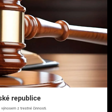
ské republice
m výnosem z trestné činnosti.