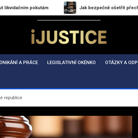
 pokutám
Jak bezpečně ošetřit přechod práv a povin
i-Justice.cz
Právo, legislativa a finance v praxi
DNIKÁNÍ A PRÁCE
LEGISLATIVNÍ OKÉNKO
OTÁZKY A ODP
é republice