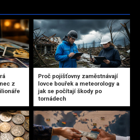
rá
Proč pojišťovny zaměstnávají
onec z
lovce bouřek a meteorology a
ilionáře
jak se počítají škody po
tornádech