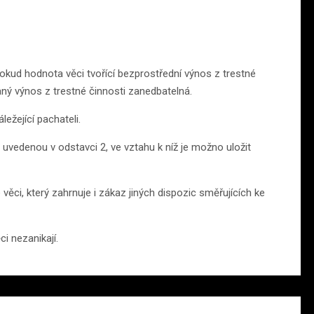
okud hodnota věci tvořící bezprostřední výnos z trestné
aný výnos z trestné činnosti zanedbatelná.
ležející pachateli.
 uvedenou v odstavci 2, ve vztahu k níž je možno uložit
věci, který zahrnuje i zákaz jiných dispozic směřujících ke
i nezanikají.