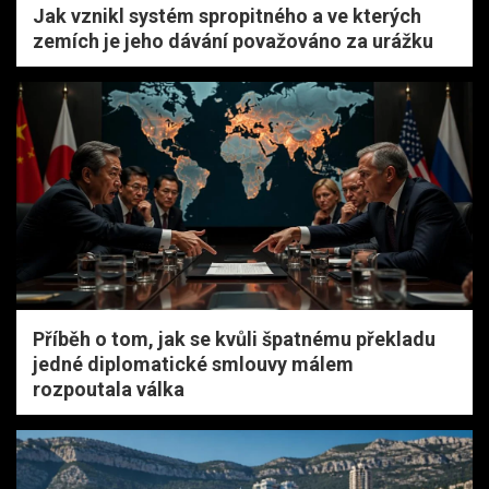
Jak vznikl systém spropitného a ve kterých
zemích je jeho dávání považováno za urážku
Příběh o tom, jak se kvůli špatnému překladu
jedné diplomatické smlouvy málem
rozpoutala válka