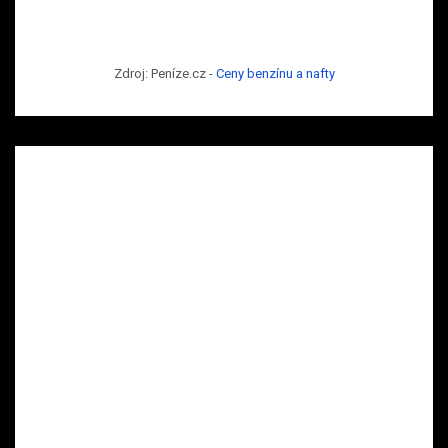
Zdroj: Peníze.cz -
Ceny benzínu a nafty