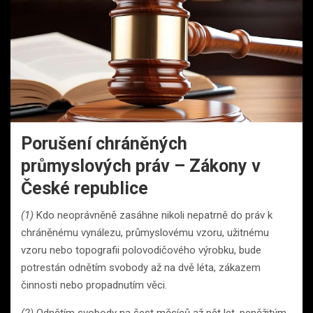
Porušení chráněných
průmyslových práv – Zákony v
České republice
(1)
Kdo neoprávněně zasáhne nikoli nepatrně do práv k
chráněnému vynálezu, průmyslovému vzoru, užitnému
vzoru nebo topografii polovodičového výrobku, bude
potrestán odnětím svobody až na dvě léta, zákazem
činnosti nebo propadnutím věci.
(2)
Odnětím svobody na šest měsíců až pět let, peněžitým