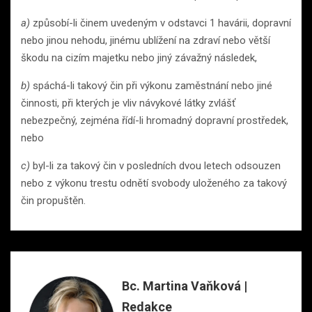
a)
způsobí-li činem uvedeným v odstavci 1 havárii, dopravní
nebo jinou nehodu, jinému ublížení na zdraví nebo větší
škodu na cizím majetku nebo jiný závažný následek,
b)
spáchá-li takový čin při výkonu zaměstnání nebo jiné
činnosti, při kterých je vliv návykové látky zvlášť
nebezpečný, zejména řídí-li hromadný dopravní prostředek,
nebo
c)
byl-li za takový čin v posledních dvou letech odsouzen
nebo z výkonu trestu odnětí svobody uloženého za takový
čin propuštěn.
Bc. Martina Vaňková |
Redakce