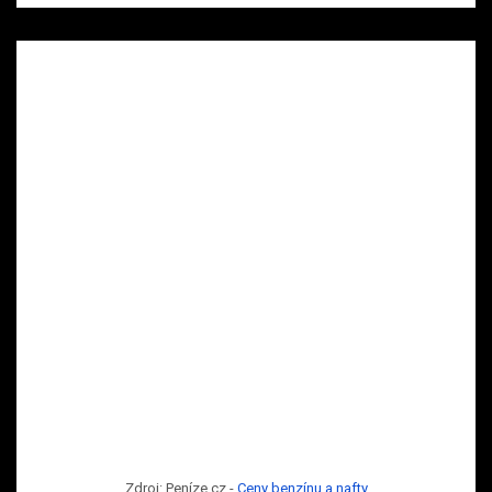
Zdroj: Peníze.cz -
Ceny benzínu a nafty