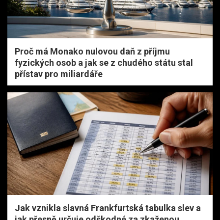
Proč má Monako nulovou daň z příjmu
fyzických osob a jak se z chudého státu stal
přístav pro miliardáře
Jak vznikla slavná Frankfurtská tabulka slev a
jak přesně určuje odškodné za zkaženou