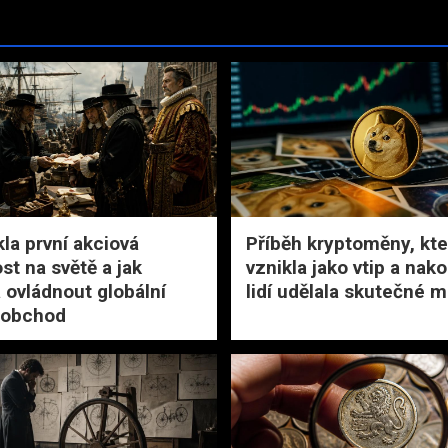
kla první akciová
Příběh kryptoměny, kte
st na světě a jak
vznikla jako vtip a nak
 ovládnout globální
lidí udělala skutečné m
 obchod