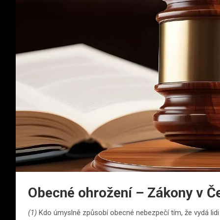
Obecné ohrožení – Zákony v Č
(1)
Kdo úmyslně způsobí obecné nebezpečí tím, že vydá lidi 