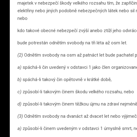
majetek v nebezpečí škody velkého rozsahu tím, že zapříčin
elektřiny nebo jiných podobně nebezpečných látek nebo si
nebo
kdo takové obecné nebezpečí zvýší anebo ztíží jeho odvrác
bude potrestán odnětím svobody na tři léta až osm let.
(2)
Odnětím svobody na osm až patnáct let bude pachatel p
a)
spáchá-li čin uvedený v odstavci 1 jako člen organizovan
b)
spáchá-li takový čin opětovně v krátké době,
c)
způsobí-li takovým činem škodu velkého rozsahu, nebo
d)
způsobí-li takovým činem těžkou újmu na zdraví nejmén
(3)
Odnětím svobody na dvanáct až dvacet let nebo výjimeč
a)
způsobí-li činem uvedeným v odstavci 1 úmyslně smrt, 