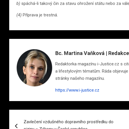
b)
spáchá-li takový čin za stavu ohrožení státu nebo za vál
(4)
Příprava je trestná.
Bc. Martina Vaňková | Redakce
Redaktorka magazínu i-Justice.cz s cite
a lifestylovým tématům. Ráda objevuje n
stránky našeho magazínu.
https://www.i-justice.cz
Navigace
Zavlečení vzdušného dopravního prostředku do
pro