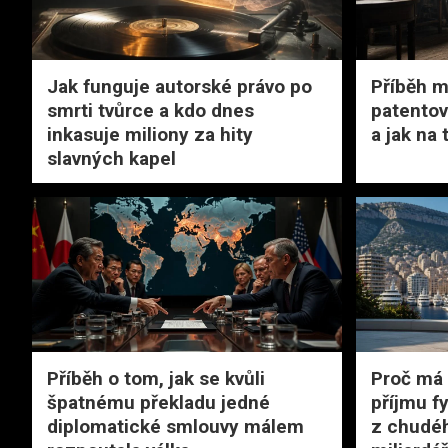
Jak funguje autorské právo po
Příběh m
smrti tvůrce a kdo dnes
patentov
inkasuje miliony za hity
a jak na
slavných kapel
Příběh o tom, jak se kvůli
Proč má
špatnému překladu jedné
příjmu f
diplomatické smlouvy málem
z chudéh