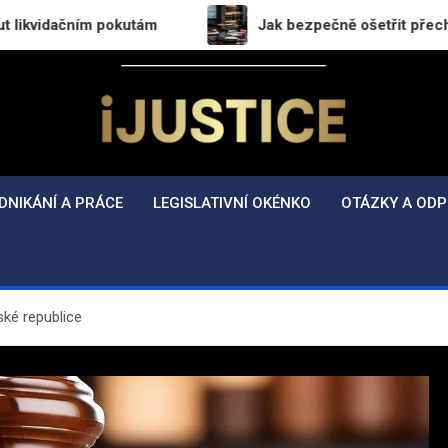
 pokutám
Jak bezpečně ošetřit přechod práv a povi
i-Justice.cz
Právo, legislativa a finance v praxi
DNIKÁNÍ A PRÁCE
LEGISLATIVNÍ OKÉNKO
OTÁZKY A ODP
ké republice