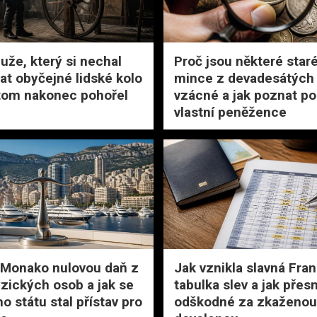
uže, který si nechal
Proč jsou některé star
at obyčejné lidské kolo
mince z devadesátých 
 tom nakonec pohořel
vzácné a jak poznat po
vlastní peněžence
 Monako nulovou daň z
Jak vznikla slavná Fra
yzických osob a jak se
tabulka slev a jak přes
o státu stal přístav pro
odškodné za zkaženou