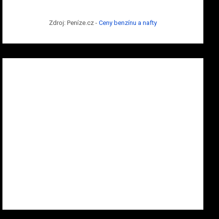
Zdroj: Peníze.cz -
Ceny benzínu a nafty