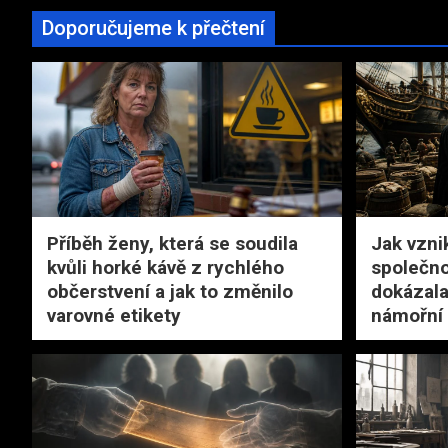
Doporučujeme k přečtení
Příběh ženy, která se soudila
Jak vzni
kvůli horké kávě z rychlého
společno
občerstvení a jak to změnilo
dokázala
varovné etikety
námořní