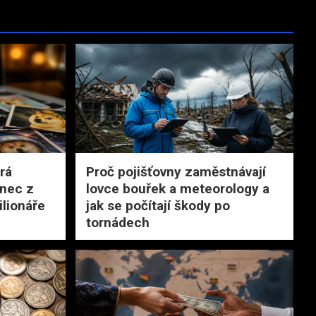
rá
Proč pojišťovny zaměstnávají
onec z
lovce bouřek a meteorology a
ilionáře
jak se počítají škody po
tornádech