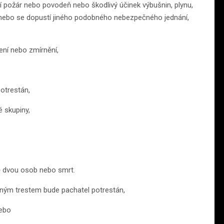
í požár nebo povodeň nebo škodlivý účinek výbušnin, plynu,
l nebo se dopustí jiného podobného nebezpečného jednání,
ení nebo zmírnění,
otrestán,
é skupiny,
ě dvou osob nebo smrt.
ným trestem bude pachatel potrestán,
nebo