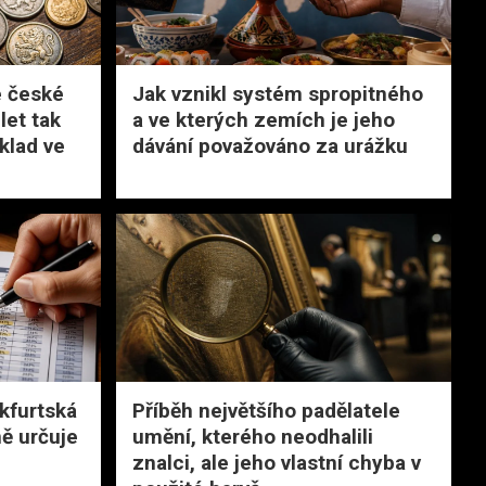
é české
Jak vznikl systém spropitného
let tak
a ve kterých zemích je jeho
klad ve
dávání považováno za urážku
nkfurtská
Příběh největšího padělatele
ně určuje
umění, kterého neodhalili
znalci, ale jeho vlastní chyba v