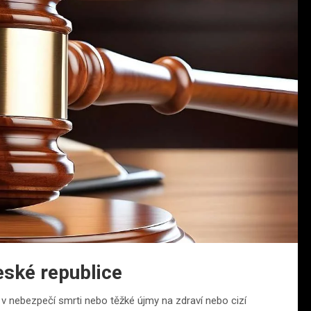
eské republice
v nebezpečí smrti nebo těžké újmy na zdraví nebo cizí