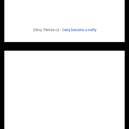
Zdroj: Peníze.cz -
Ceny benzínu a nafty