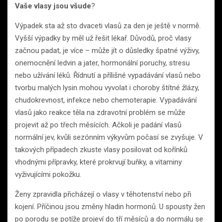
Vaše vlasy jsou všude
?
Výpadek sta až sto dvaceti vlasů za den je ještě v normě.
Vyšší výpadky by měl už řešit lékař. Důvodů, proč vlasy
začnou padat, je více – může jít o důsledky špatné výživy,
onemocnění ledvin a jater, hormonální poruchy, stresu
nebo užívání léků. Řídnutí a přílišné vypadávání vlasů nebo
tvorbu malých lysin mohou vyvolat i choroby štítné žlázy,
chudokrevnost, infekce nebo chemoterapie. Vypadávání
vlasů jako reakce těla na zdravotní problém se může
projevit až po třech měsících. Ačkoli je padání vlasů
normální jev, kvůli sezónním výkyvům počasí se zvyšuje. V
takových případech zkuste vlasy posilovat od kořínků
vhodnými přípravky, které prokrvují buňky, a vitaminy
vyživujícími pokožku.
Ženy zpravidla přicházejí o vlasy v těhotenství nebo při
kojení. Příčinou jsou změny hladin hormonů. U spousty žen
po porodu se potíže projeví do tří měsíců a do normálu se