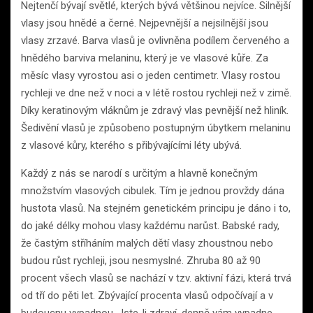
Nejtenčí bývají světlé, kterých bývá většinou nejvíce. Silnější
vlasy jsou hnědé a černé. Nejpevnější a nejsilnější jsou
vlasy zrzavé. Barva vlasů je ovlivněna podílem červeného a
hnědého barviva melaninu, který je ve vlasové kůře. Za
měsíc vlasy vyrostou asi o jeden centimetr. Vlasy rostou
rychleji ve dne než v noci a v létě rostou rychleji než v zimě.
Díky keratinovým vláknům je zdravý vlas pevnější než hliník.
Šedivění vlasů je způsobeno postupným úbytkem melaninu
z vlasové kůry, kterého s přibývajícími léty ubývá.
Každý z nás se narodí s určitým a hlavně konečným
množstvím vlasových cibulek. Tím je jednou provždy dána
hustota vlasů. Na stejném genetickém principu je dáno i to,
do jaké délky mohou vlasy každému narůst. Babské rady,
že častým stříháním malých dětí vlasy zhoustnou nebo
budou růst rychleji, jsou nesmyslné. Zhruba 80 až 90
procent všech vlasů se nachází v tzv. aktivní fázi, která trvá
od tří do pěti let. Zbývající procenta vlasů odpočívají a v