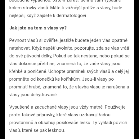
budoucnu vypadnou. Jste-li zdraví, denně vám vypadne
kolem stovky vlasů. Máte-li vážnější potíže s vlasy, bude
nejlepší, když zajdete k dermatologovi.
Jak jste na tom s vlasy vy?
Pevnost vlasů si ověříte, jestliže budete jeden vlas opatrně
natahovat. Když napětí uvolníte, pozorujte, zda se vlas vrátí
do své původní délky, Pokud se tak nestane, nebo pokud se
vlas dokonce přetrhne, znamená to, že vaše vlasy jsou
křehké a poničené. Uchopte pramínek svých vlasů a celý jej
promněte od konečků ke kořínkům. Jsou-li vlasy po
promnutí hrubé, znamená to, že stavba vlasu je narušena a
vlasy jsou dehydrované.
Vysušené a zacuchané vlasy jsou vždy matné. Používejte
proto takové přípravky, které vlasy uzdravují řadou
provitaminů a obsahují posilovače lesku. Ty vyhladí povrch
vlasů, které se pak lesknou.