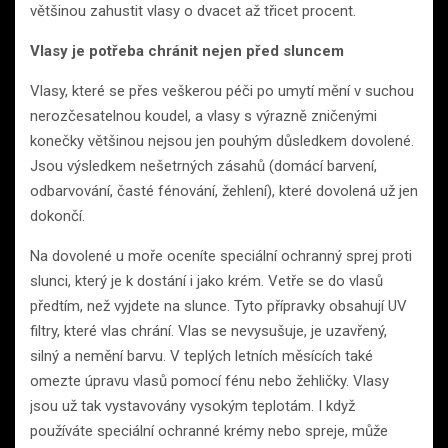
většinou zahustit vlasy o dvacet až třicet procent.
Vlasy je potřeba chránit nejen před sluncem
Vlasy, které se přes veškerou péči po umytí mění v suchou
nerozčesatelnou koudel, a vlasy s výrazně zničenými
konečky většinou nejsou jen pouhým důsledkem dovolené.
Jsou výsledkem nešetrných zásahů (domácí barvení,
odbarvování, časté fénování, žehlení), které dovolená už jen
dokončí.
Na dovolené u moře oceníte speciální ochranný sprej proti
slunci, který je k dostání i jako krém. Vetře se do vlasů
předtím, než vyjdete na slunce. Tyto přípravky obsahují UV
filtry, které vlas chrání. Vlas se nevysušuje, je uzavřený,
silný a nemění barvu. V teplých letních měsících také
omezte úpravu vlasů pomocí fénu nebo žehličky. Vlasy
jsou už tak vystavovány vysokým teplotám. I když
používáte speciální ochranné krémy nebo spreje, může