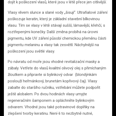
dojít k poškození vlasů, které jsou v létě přece jen citlivější.
Vlasy vlivem slunce a slané vody „šisují“. Ultrafialové záření
poškozuje keratin, který je základní stavební bílkovinou
vlasu. Tím se vlasy v létě stávají sušší, lámavější, křehčí, s
roztřepenými konečky. Další změna probíhá na úrovni
pigmentu, kde UV záření působí chemickou přeměnu části
pigmentu melaninu a vlasy tak zesvětlí. Náchylnější na
poškození jsou světlé vlasy.
Po návratu od moře jsou vhodné revitalizační masky a
zábaly. Vetřete do vlasů kvalitní olivový olej s přimíchaným
žloutkem a připravte si bylinkový odvar (blondýnkám
poslouží heřmánkový, brunetám kopřivový čaj). Vlasy
zabalte do staršího ručníku, vstřebání můžete podpořit
ještě alobalem. Po dvou hodinách vlasy umyjte
regeneračním šamponem a opláchněte bylinkovým
odvarem. Vhodné jsou také potravinové doplňky na
zlepšení tvorby keratinu. Není-li to nezbytně nutné,