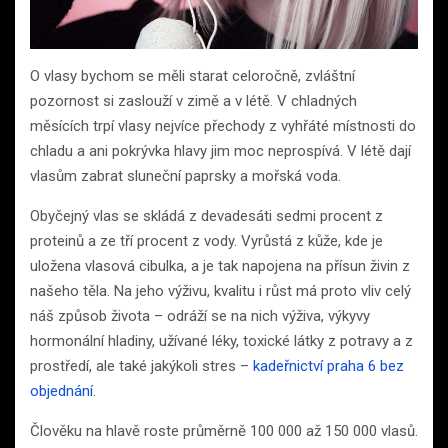
O vlasy bychom se měli starat celoročně, zvláštní
pozornost si zaslouží v zimě a v létě. V chladných
měsících trpí vlasy nejvíce přechody z vyhřáté místnosti do
chladu a ani pokrývka hlavy jim moc neprospívá. V létě dají
vlasům zabrat sluneční paprsky a mořská voda.
Obyčejný vlas se skládá z devadesáti sedmi procent z
proteinů a ze tří procent z vody. Vyrůstá z kůže, kde je
uložena vlasová cibulka, a je tak napojena na přísun živin z
našeho těla. Na jeho výživu, kvalitu i růst má proto vliv celý
náš způsob života – odráží se na nich výživa, výkyvy
hormonální hladiny, užívané léky, toxické látky z potravy a z
prostředí, ale také jakýkoli stres –
kadeřnictví praha 6 bez
objednání
.
Člověku na hlavě roste průměrně 100 000 až 150 000 vlasů.