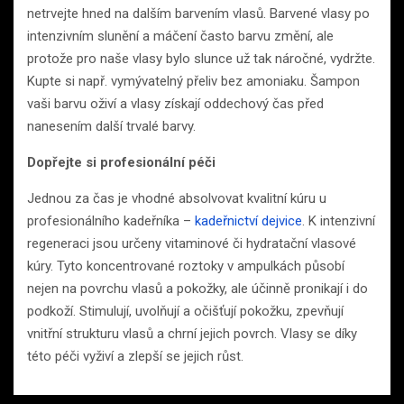
netrvejte hned na dalším barvením vlasů. Barvené vlasy po
intenzivním slunění a máčení často barvu změní, ale
protože pro naše vlasy bylo slunce už tak náročné, vydržte.
Kupte si např. vymývatelný přeliv bez amoniaku. Šampon
vaši barvu oživí a vlasy získají oddechový čas před
nanesením další trvalé barvy.
Dopřejte si profesionální péči
Jednou za čas je vhodné absolvovat kvalitní kúru u
profesionálního kadeřníka –
kadeřnictví dejvice
. K intenzivní
regeneraci jsou určeny vitaminové či hydratační vlasové
kúry. Tyto koncentrované roztoky v ampulkách působí
nejen na povrchu vlasů a pokožky, ale účinně pronikají i do
podkoží. Stimulují, uvolňují a očišťují pokožku, zpevňují
vnitřní strukturu vlasů a chrní jejich povrch. Vlasy se díky
této péči vyživí a zlepší se jejich růst.