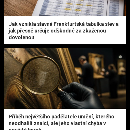
Jak vznikla slavná Frankfurtská tabulka slev a
jak přesně určuje odškodné za zkaženou
dovolenou
Příběh největšího padělatele umění, kterého
neodhalili znalci, ale jeho vlastní chyba v
použité barvě