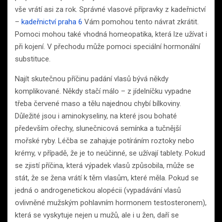
vše vrátí asi za rok. Správné vlasové přípravky z kadeřnictví
–
kadeřnictví praha 6
Vám pomohou tento návrat zkrátit.
Pomoci mohou také vhodná homeopatika, která lze užívat i
při kojení. V přechodu může pomoci speciální hormonální
substituce.
Najít skutečnou příčinu padání vlasů bývá někdy
komplikované. Někdy stačí málo – z jídelníčku vypadne
třeba červené maso a tělu najednou chybí bílkoviny.
Důležité jsou i aminokyseliny, na které jsou bohaté
především ořechy, slunečnicová semínka a tučnější
mořské ryby. Léčba se zahajuje potíráním roztoky nebo
krémy, v případě, že je to neúčinné, se užívají tablety. Pokud
se zjistí příčina, která výpadek vlasů způsobila, může se
stát, že se žena vrátí k těm vlasům, které měla. Pokud se
jedná o androgenetickou alopécii (vypadávání vlasů
ovlivněné mužským pohlavním hormonem testosteronem),
která se vyskytuje nejen u mužů, ale i u žen, daří se