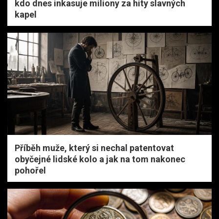
kdo dnes inkasuje miliony za hity slavných
kapel
Příběh muže, který si nechal patentovat
obyčejné lidské kolo a jak na tom nakonec
pohořel