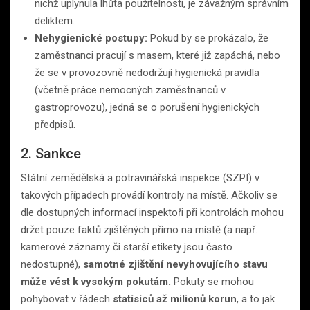
nichž uplynula lhůta použitelnosti, je závažným správním
deliktem.
Nehygienické postupy:
Pokud by se prokázalo, že
zaměstnanci pracují s masem, které již zapáchá, nebo
že se v provozovně nedodržují hygienická pravidla
(včetně práce nemocných zaměstnanců v
gastroprovozu), jedná se o porušení hygienických
předpisů.
2. Sankce
Státní zemědělská a potravinářská inspekce (SZPI) v
takových případech provádí kontroly na místě. Ačkoliv se
dle dostupných informací inspektoři při kontrolách mohou
držet pouze faktů zjištěných přímo na místě (a např.
kamerové záznamy či starší etikety jsou často
nedostupné),
samotné zjištění nevyhovujícího stavu
může vést k vysokým pokutám.
Pokuty se mohou
pohybovat v řádech
statísíců až milionů korun
, a to jak