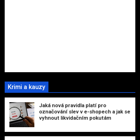
Krimi a kauzy
Jaká nová pravidla platí pro
označování slev v e-shopech a jak se
vyhnout likvidačním pokutám