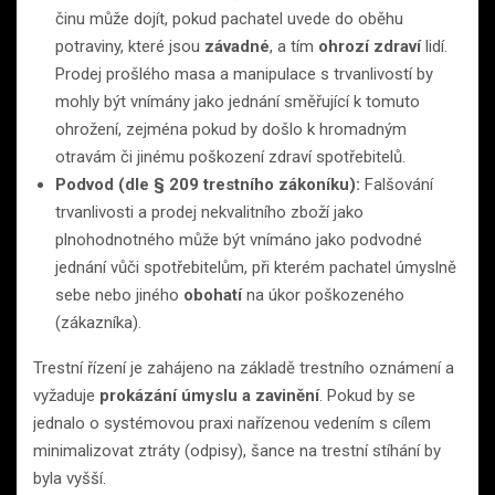
činu může dojít, pokud pachatel uvede do oběhu
potraviny, které jsou
závadné
, a tím
ohrozí zdraví
lidí.
Prodej prošlého masa a manipulace s trvanlivostí by
mohly být vnímány jako jednání směřující k tomuto
ohrožení, zejména pokud by došlo k hromadným
otravám či jinému poškození zdraví spotřebitelů.
Podvod (dle § 209 trestního zákoníku):
Falšování
trvanlivosti a prodej nekvalitního zboží jako
plnohodnotného může být vnímáno jako podvodné
jednání vůči spotřebitelům, při kterém pachatel úmyslně
sebe nebo jiného
obohatí
na úkor poškozeného
(zákazníka).
Trestní řízení je zahájeno na základě trestního oznámení a
vyžaduje
prokázání úmyslu a zavinění
. Pokud by se
jednalo o systémovou praxi nařízenou vedením s cílem
minimalizovat ztráty (odpisy), šance na trestní stíhání by
byla vyšší.