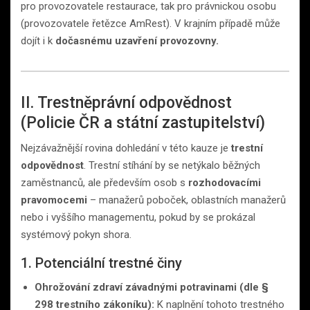
pro provozovatele restaurace, tak pro právnickou osobu
(provozovatele řetězce AmRest). V krajním případě může
dojít i k
dočasnému uzavření provozovny.
II. Trestněprávní odpovědnost
(Policie ČR a státní zastupitelství)
Nejzávažnější rovina dohledání v této kauze je
trestní
odpovědnost
. Trestní stíhání by se netýkalo běžných
zaměstnanců, ale především osob s
rozhodovacími
pravomocemi
– manažerů poboček, oblastních manažerů
nebo i vyššího managementu, pokud by se prokázal
systémový pokyn shora.
1. Potenciální trestné činy
Ohrožování zdraví závadnými potravinami (dle §
298 trestního zákoníku):
K naplnění tohoto trestného