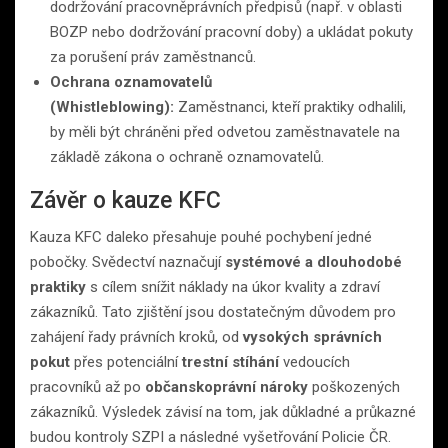
dodržování pracovněprávních předpisů (např. v oblasti
BOZP nebo dodržování pracovní doby) a ukládat pokuty
za porušení práv zaměstnanců.
Ochrana oznamovatelů
(Whistleblowing):
Zaměstnanci, kteří praktiky odhalili,
by měli být chráněni před odvetou zaměstnavatele na
základě zákona o ochraně oznamovatelů.
Závěr o kauze KFC
Kauza KFC daleko přesahuje pouhé pochybení jedné
pobočky. Svědectví naznačují
systémové a dlouhodobé
praktiky
s cílem snížit náklady na úkor kvality a zdraví
zákazníků. Tato zjištění jsou dostatečným důvodem pro
zahájení řady právních kroků, od
vysokých správních
pokut
přes potenciální
trestní stíhání
vedoucích
pracovníků až po
občanskoprávní nároky
poškozených
zákazníků. Výsledek závisí na tom, jak důkladné a průkazné
budou kontroly SZPI a následné vyšetřování Policie ČR.