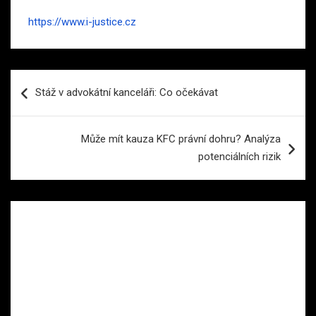
https://www.i-justice.cz
Navigace
Stáž v advokátní kanceláři: Co očekávat
pro
příspěvek
Může mít kauza KFC právní dohru? Analýza
potenciálních rizik