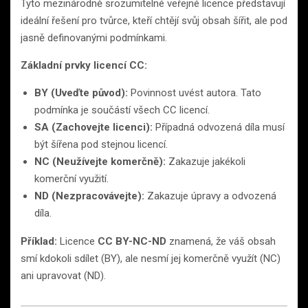
Tyto mezinárodně srozumitelné veřejné licence představují
ideální řešení pro tvůrce, kteří chtějí svůj obsah šířit, ale pod
jasně definovanými podmínkami.
Základní prvky licencí CC:
BY (Uveďte původ):
Povinnost uvést autora. Tato
podmínka je součástí všech CC licencí.
SA (Zachovejte licenci):
Případná odvozená díla musí
být šířena pod stejnou licencí.
NC (Neužívejte komerčně):
Zakazuje jakékoli
komerční využití.
ND (Nezpracovávejte):
Zakazuje úpravy a odvozená
díla.
Příklad:
Licence
CC BY-NC-ND
znamená, že váš obsah
smí kdokoli sdílet (BY), ale nesmí jej komerčně využít (NC)
ani upravovat (ND).