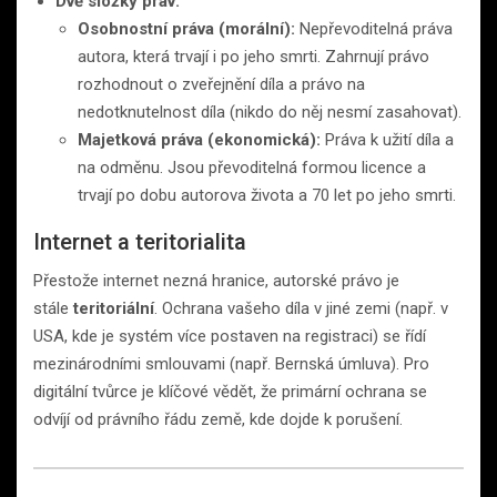
Dvě složky práv:
Osobnostní práva (morální):
Nepřevoditelná práva
autora, která trvají i po jeho smrti. Zahrnují právo
rozhodnout o zveřejnění díla a právo na
nedotknutelnost díla (nikdo do něj nesmí zasahovat).
Majetková práva (ekonomická):
Práva k užití díla a
na odměnu. Jsou převoditelná formou licence a
trvají po dobu autorova života a 70 let po jeho smrti.
Internet a teritorialita
Přestože internet nezná hranice, autorské právo je
stále
teritoriální
. Ochrana vašeho díla v jiné zemi (např. v
USA, kde je systém více postaven na registraci) se řídí
mezinárodními smlouvami (např. Bernská úmluva). Pro
digitální tvůrce je klíčové vědět, že primární ochrana se
odvíjí od právního řádu země, kde dojde k porušení.