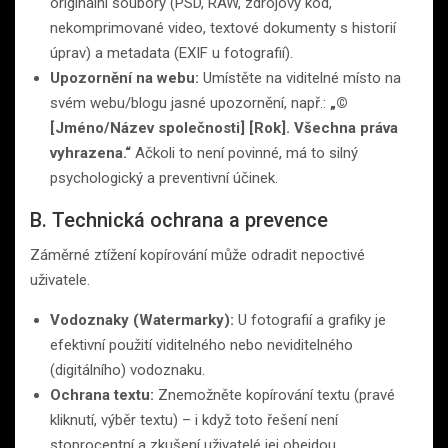
originální soubory (PSD, RAW, zdrojový kód,
nekomprimované video, textové dokumenty s historií
úprav) a metadata (EXIF u fotografií).
Upozornění na webu:
Umístěte na viditelné místo na
svém webu/blogu jasné upozornění, např.:
„©
[Jméno/Název společnosti] [Rok]. Všechna práva
vyhrazena.“
Ačkoli to není povinné, má to silný
psychologický a preventivní účinek.
B. Technická ochrana a prevence
Záměrné ztížení kopírování může odradit nepoctivé
uživatele.
Vodoznaky (Watermarky):
U fotografií a grafiky je
efektivní použití viditelného nebo neviditelného
(digitálního) vodoznaku.
Ochrana textu:
Znemožněte kopírování textu (pravé
kliknutí, výběr textu) – i když toto řešení není
stoprocentní a zkušení uživatelé jej obejdou.