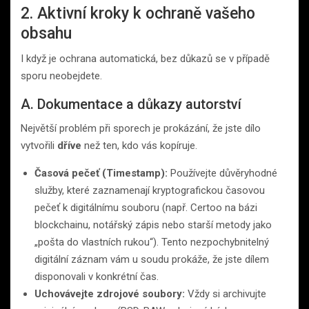
2. Aktivní kroky k ochraně vašeho
obsahu
I když je ochrana automatická, bez důkazů se v případě
sporu neobejdete.
A. Dokumentace a důkazy autorství
Největší problém při sporech je prokázání, že jste dílo
vytvořili
dříve
než ten, kdo vás kopíruje.
Časová pečeť (Timestamp):
Používejte důvěryhodné
služby, které zaznamenají kryptografickou časovou
pečeť k digitálnímu souboru (např. Certoo na bázi
blockchainu, notářský zápis nebo starší metody jako
„pošta do vlastních rukou“). Tento nezpochybnitelný
digitální záznam vám u soudu prokáže, že jste dílem
disponovali v konkrétní čas.
Uchovávejte zdrojové soubory:
Vždy si archivujte