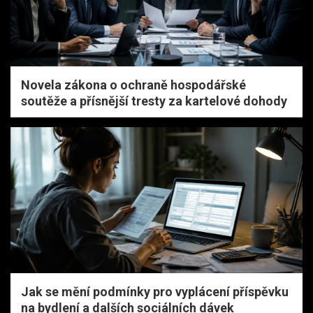
Novela zákona o ochraně hospodářské
soutěže a přísnější tresty za kartelové dohody
Jak se mění podmínky pro vyplácení příspěvku
na bydlení a dalších sociálních dávek