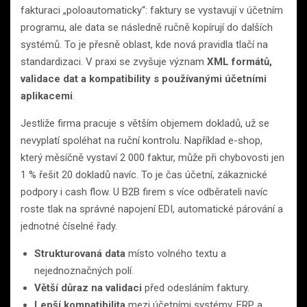
fakturaci „poloautomaticky“: faktury se vystavují v účetním
programu, ale data se následně ručně kopírují do dalších
systémů. To je přesně oblast, kde nová pravidla tlačí na
standardizaci. V praxi se zvyšuje význam
XML formátů,
validace dat a kompatibility s používanými účetními
aplikacemi
.
Jestliže firma pracuje s větším objemem dokladů, už se
nevyplatí spoléhat na ruční kontrolu. Například e-shop,
který měsíčně vystaví 2 000 faktur, může při chybovosti jen
1 % řešit 20 dokladů navíc. To je čas účetní, zákaznické
podpory i cash flow. U B2B firem s více odběrateli navíc
roste tlak na správné napojení EDI, automatické párování a
jednotné číselné řady.
Strukturovaná data
místo volného textu a
nejednoznačných polí.
Větší důraz na validaci
před odesláním faktury.
Lepší kompatibilita
mezi účetními systémy, ERP a