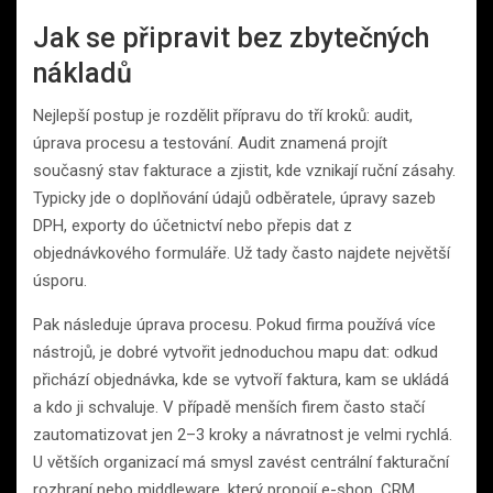
Jak se připravit bez zbytečných
nákladů
Nejlepší postup je rozdělit přípravu do tří kroků: audit,
úprava procesu a testování. Audit znamená projít
současný stav fakturace a zjistit, kde vznikají ruční zásahy.
Typicky jde o doplňování údajů odběratele, úpravy sazeb
DPH, exporty do účetnictví nebo přepis dat z
objednávkového formuláře. Už tady často najdete největší
úsporu.
Pak následuje úprava procesu. Pokud firma používá více
nástrojů, je dobré vytvořit jednoduchou mapu dat: odkud
přichází objednávka, kde se vytvoří faktura, kam se ukládá
a kdo ji schvaluje. V případě menších firem často stačí
zautomatizovat jen 2–3 kroky a návratnost je velmi rychlá.
U větších organizací má smysl zavést centrální fakturační
rozhraní nebo middleware, který propojí e-shop, CRM,