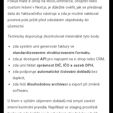
Pokud máte e-shop na WooCommerce, Shoptet nebo
custom řešení v Next.js, je důležité ověřit, jak se předávají
data do fakturačního nástroje a zda je možné validovat
povinná pole ještě před odesláním objednávky do
účetnictví.
Technicky doporučuji zkontrolovat minimálně tyto body:
zda systém umí generovat faktury ve
standardizovaném strukturovaném formátu
,
zda je dostupné
API
pro napojení na e-shop nebo CRM,
zda umí hlídat
správnost DIČ, IČO a sazeb DPH
,
zda podporuje
automatické číslování dokladů
bez
duplicit,
zda řeší
dlouhodobou archivaci
a export při změně
softwaru.
U firem s vyšším objemem dokladů má smysl zavést
interní kontrolní pravidla. Například ve staging prostředí