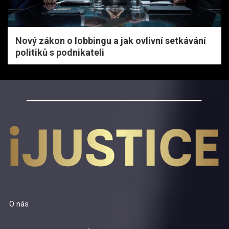
Nový zákon o lobbingu a jak ovlivní setkávání
politiků s podnikateli
O nás