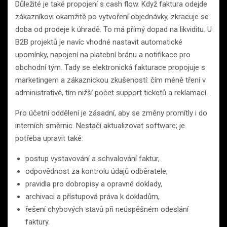
Důležité je také propojení s cash flow. Když faktura odejde
zákazníkovi okamžitě po vytvoření objednávky, zkracuje se
doba od prodeje k úhradě. To má přímý dopad na likviditu. U
B2B projektů je navíc vhodné nastavit automatické
upomínky, napojení na platební bránu a notifikace pro
obchodní tým. Tady se elektronická fakturace propojuje s
marketingem a zákaznickou zkušeností: čím méně tření v
administrativě, tím nižší počet support ticketů a reklamací.
Pro účetní oddělení je zásadní, aby se změny promítly i do
interních směrnic. Nestačí aktualizovat software; je
potřeba upravit také:
postup vystavování a schvalování faktur,
odpovědnost za kontrolu údajů odběratele,
pravidla pro dobropisy a opravné doklady,
archivaci a přístupová práva k dokladům,
řešení chybových stavů při neúspěšném odeslání
faktury.