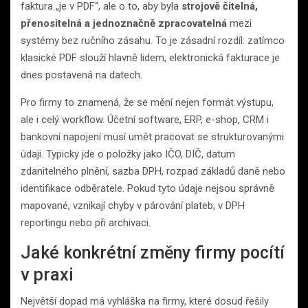
faktura „je v PDF“, ale o to, aby byla
strojově čitelná,
přenositelná a jednoznačně zpracovatelná
mezi
systémy bez ručního zásahu. To je zásadní rozdíl: zatímco
klasické PDF slouží hlavně lidem, elektronická fakturace je
dnes postavená na datech.
Pro firmy to znamená, že se mění nejen formát výstupu,
ale i celý workflow. Účetní software, ERP, e-shop, CRM i
bankovní napojení musí umět pracovat se strukturovanými
údaji. Typicky jde o položky jako IČO, DIČ, datum
zdanitelného plnění, sazba DPH, rozpad základů daně nebo
identifikace odběratele. Pokud tyto údaje nejsou správně
mapované, vznikají chyby v párování plateb, v DPH
reportingu nebo při archivaci.
Jaké konkrétní změny firmy pocítí
v praxi
Největší dopad má vyhláška na firmy, které dosud řešily