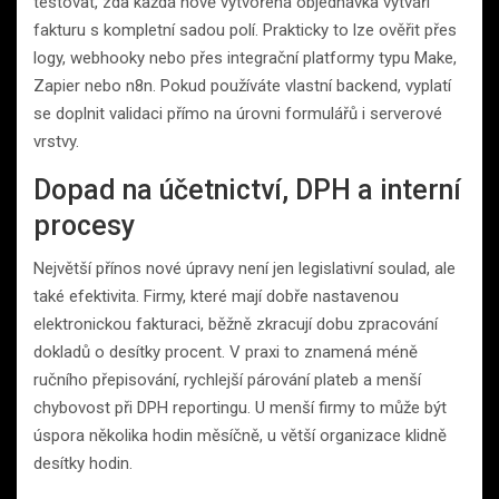
testovat, zda každá nově vytvořená objednávka vytváří
fakturu s kompletní sadou polí. Prakticky to lze ověřit přes
logy, webhooky nebo přes integrační platformy typu Make,
Zapier nebo n8n. Pokud používáte vlastní backend, vyplatí
se doplnit validaci přímo na úrovni formulářů i serverové
vrstvy.
Dopad na účetnictví, DPH a interní
procesy
Největší přínos nové úpravy není jen legislativní soulad, ale
také efektivita. Firmy, které mají dobře nastavenou
elektronickou fakturaci, běžně zkracují dobu zpracování
dokladů o desítky procent. V praxi to znamená méně
ručního přepisování, rychlejší párování plateb a menší
chybovost při DPH reportingu. U menší firmy to může být
úspora několika hodin měsíčně, u větší organizace klidně
desítky hodin.