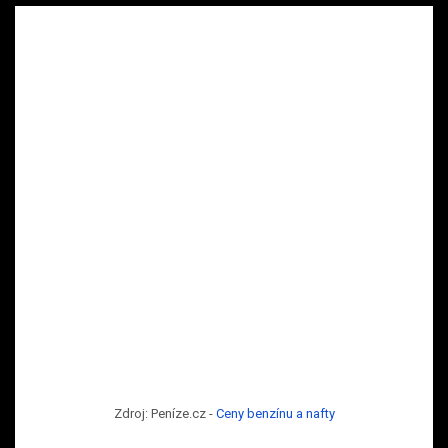
Zdroj: Peníze.cz -
Ceny benzínu a nafty