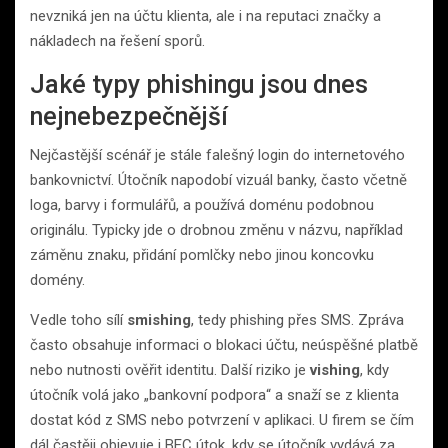
nevzniká jen na účtu klienta, ale i na reputaci značky a
nákladech na řešení sporů.
Jaké typy phishingu jsou dnes
nejnebezpečnější
Nejčastější scénář je stále falešný login do internetového
bankovnictví. Útočník napodobí vizuál banky, často včetně
loga, barvy i formulářů, a používá doménu podobnou
originálu. Typicky jde o drobnou změnu v názvu, například
záměnu znaku, přidání pomlčky nebo jinou koncovku
domény.
Vedle toho sílí
smishing
, tedy phishing přes SMS. Zpráva
často obsahuje informaci o blokaci účtu, neúspěšné platbě
nebo nutnosti ověřit identitu. Další riziko je
vishing
, kdy
útočník volá jako „bankovní podpora“ a snaží se z klienta
dostat kód z SMS nebo potvrzení v aplikaci. U firem se čím
dál častěji objevuje i BEC útok, kdy se útočník vydává za