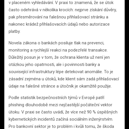
v placeném vyhledávání. V praxi to znamená, že se útok
často odehrává v několika krocích: nejprve získání důvěry,
pak přesměrování na falešnou přihlašovací stránku a
nakonec krádež přihlašovacích údajů nebo autorizace
platby.
Novela zákona o bankách posiluje tlak na prevenci,
monitoring a rychlejší reakci na podezřelé transakce.
Důležitý posun je v tom, že ochrana klienta už není jen
otázkou jeho opatrnosti, ale i povinnosti banky a
související infrastruktury lépe detekovat anomálie. To je
zásadní zejména u útoků, kde klient sám zadá přihlašovací
údaje na falešné stránce a útočník je okamžitě použije.
Podle statistik bezpečnostních týmů v Evropě patří
phishing dlouhodobě mezi nejčastější počáteční vektor
útoku. V praxi se často uvádí, že více než 90 % úspěšných
kybernetických incidentů začíná sociálním inženýrstvím.
Pro bankovní sektor je to problém i kvůli tomu, že škoda