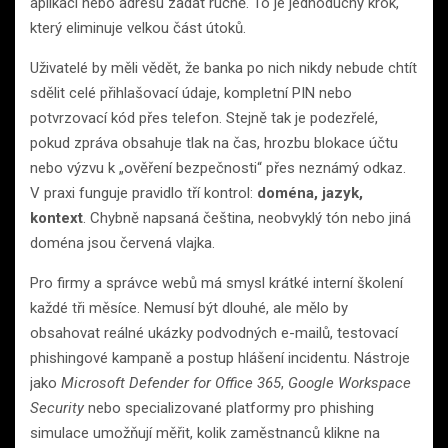
aplikaci nebo adresu zadat ručně. To je jednoduchý krok,
který eliminuje velkou část útoků.
Uživatelé by měli vědět, že banka po nich nikdy nebude chtít
sdělit celé přihlašovací údaje, kompletní PIN nebo
potvrzovací kód přes telefon. Stejně tak je podezřelé,
pokud zpráva obsahuje tlak na čas, hrozbu blokace účtu
nebo výzvu k „ověření bezpečnosti“ přes neznámý odkaz.
V praxi funguje pravidlo tří kontrol:
doména, jazyk,
kontext
. Chybně napsaná čeština, neobvyklý tón nebo jiná
doména jsou červená vlajka.
Pro firmy a správce webů má smysl krátké interní školení
každé tři měsíce. Nemusí být dlouhé, ale mělo by
obsahovat reálné ukázky podvodných e-mailů, testovací
phishingové kampaně a postup hlášení incidentu. Nástroje
jako
Microsoft Defender for Office 365
,
Google Workspace
Security
nebo specializované platformy pro phishing
simulace umožňují měřit, kolik zaměstnanců klikne na