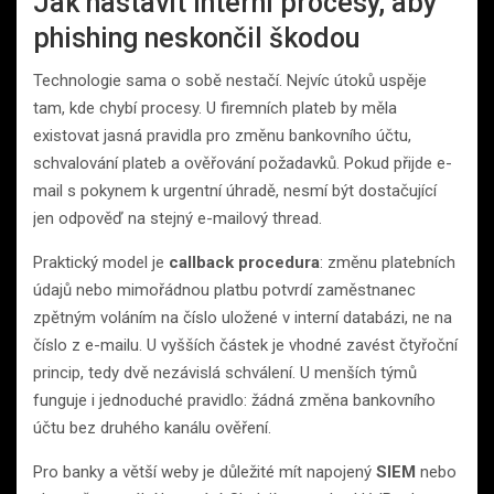
Jak nastavit interní procesy, aby
phishing neskončil škodou
Technologie sama o sobě nestačí. Nejvíc útoků uspěje
tam, kde chybí procesy. U firemních plateb by měla
existovat jasná pravidla pro změnu bankovního účtu,
schvalování plateb a ověřování požadavků. Pokud přijde e-
mail s pokynem k urgentní úhradě, nesmí být dostačující
jen odpověď na stejný e-mailový thread.
Praktický model je
callback procedura
: změnu platebních
údajů nebo mimořádnou platbu potvrdí zaměstnanec
zpětným voláním na číslo uložené v interní databázi, ne na
číslo z e-mailu. U vyšších částek je vhodné zavést čtyřoční
princip, tedy dvě nezávislá schválení. U menších týmů
funguje i jednoduché pravidlo: žádná změna bankovního
účtu bez druhého kanálu ověření.
Pro banky a větší weby je důležité mít napojený
SIEM
nebo