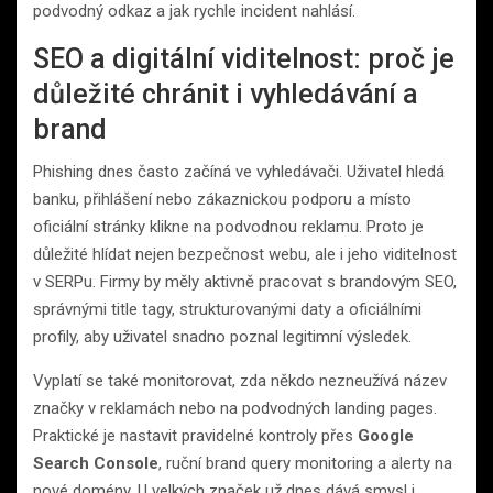
podvodný odkaz a jak rychle incident nahlásí.
SEO a digitální viditelnost: proč je
důležité chránit i vyhledávání a
brand
Phishing dnes často začíná ve vyhledávači. Uživatel hledá
banku, přihlášení nebo zákaznickou podporu a místo
oficiální stránky klikne na podvodnou reklamu. Proto je
důležité hlídat nejen bezpečnost webu, ale i jeho viditelnost
v SERPu. Firmy by měly aktivně pracovat s brandovým SEO,
správnými title tagy, strukturovanými daty a oficiálními
profily, aby uživatel snadno poznal legitimní výsledek.
Vyplatí se také monitorovat, zda někdo nezneužívá název
značky v reklamách nebo na podvodných landing pages.
Praktické je nastavit pravidelné kontroly přes
Google
Search Console
, ruční brand query monitoring a alerty na
nové domény. U velkých značek už dnes dává smysl i