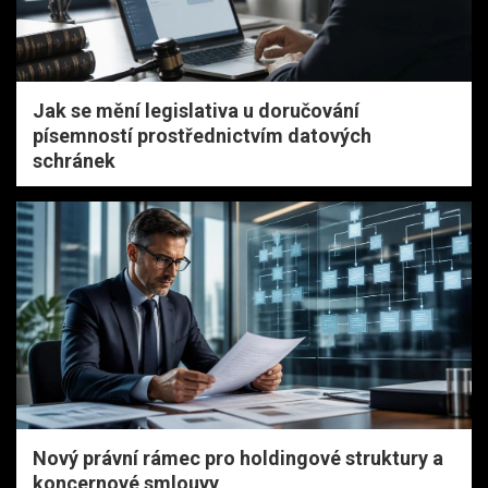
Jak se mění legislativa u doručování
písemností prostřednictvím datových
schránek
Nový právní rámec pro holdingové struktury a
koncernové smlouvy