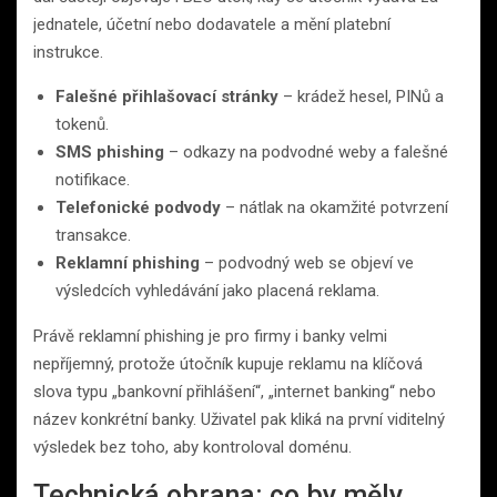
jednatele, účetní nebo dodavatele a mění platební
instrukce.
Falešné přihlašovací stránky
– krádež hesel, PINů a
tokenů.
SMS phishing
– odkazy na podvodné weby a falešné
notifikace.
Telefonické podvody
– nátlak na okamžité potvrzení
transakce.
Reklamní phishing
– podvodný web se objeví ve
výsledcích vyhledávání jako placená reklama.
Právě reklamní phishing je pro firmy i banky velmi
nepříjemný, protože útočník kupuje reklamu na klíčová
slova typu „bankovní přihlášení“, „internet banking“ nebo
název konkrétní banky. Uživatel pak kliká na první viditelný
výsledek bez toho, aby kontroloval doménu.
Technická obrana: co by měly