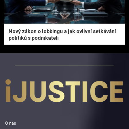
Nový zákon o lobbingu a jak ovlivní setkávání
politiků s podnikateli
O nás