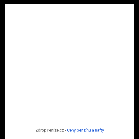
Zdroj: Peníze.cz -
Ceny benzínu a nafty