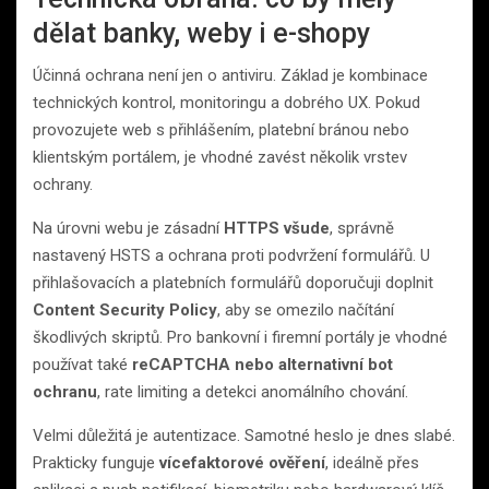
dělat banky, weby i e-shopy
Účinná ochrana není jen o antiviru. Základ je kombinace
technických kontrol, monitoringu a dobrého UX. Pokud
provozujete web s přihlášením, platební bránou nebo
klientským portálem, je vhodné zavést několik vrstev
ochrany.
Na úrovni webu je zásadní
HTTPS všude
, správně
nastavený HSTS a ochrana proti podvržení formulářů. U
přihlašovacích a platebních formulářů doporučuji doplnit
Content Security Policy
, aby se omezilo načítání
škodlivých skriptů. Pro bankovní i firemní portály je vhodné
používat také
reCAPTCHA nebo alternativní bot
ochranu
, rate limiting a detekci anomálního chování.
Velmi důležitá je autentizace. Samotné heslo je dnes slabé.
Prakticky funguje
vícefaktorové ověření
, ideálně přes