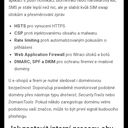
aplikaci s push notifikací, biometriku nebo hardwarový klíč.
SMS je stále lepší než nic, ale je slabší kvůli SIM swap
útokům a přesměrování zpráv.
HSTS
pro vynucení HTTPS.
CSP
proti injektovanému obsahu a malwaru.
Rate limiting
proti automatizovaným pokusům o
přihlášení.
Web Application Firewall
pro filtraci útoků a botů.
DMARC, SPF a DKIM
pro ochranu firemní e-mailové
domény.
U e-shopů a firem je nutné sledovat i doménovou
bezpečnost. Doporučuji pravidelně monitorovat podobné
domény přes nástroje typu
dnstwist
,
SecurityTrails
nebo
DomainTools
. Pokud někdo zaregistruje doménu velmi
podobnou vaší značce, může to být první signál budoucího
phishingu.