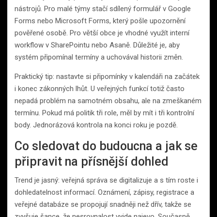
nástrojů. Pro malé týmy stačí sdílený formulář v Google
Forms nebo Microsoft Forms, který pošle upozornění
pověřené osobě. Pro větší obce je vhodné využít interní
workflow v SharePointu nebo Asaně. Důležité je, aby
systém připomínal termíny a uchovával historii změn.
Praktický tip: nastavte si připomínky v kalendáři na začátek
i konec zákonných lhůt. U veřejných funkcí totiž často
nepadá problém na samotném obsahu, ale na zmeškaném
termínu. Pokud má politik tři role, měl by mít i tři kontrolní
body. Jednorázová kontrola na konci roku je pozdě.
Co sledovat do budoucna a jak se
připravit na přísnější dohled
Trend je jasný: veřejná správa se digitalizuje a s tím roste i
dohledatelnost informací. Oznámení, zápisy, registrace a
veřejné databáze se propojují snadněji než dřív, takže se
zvyšuje šance, že nesrovnalost vyjde najevo. Současně