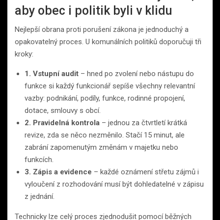
aby obec i politik byli v klidu
Nejlepší obrana proti porušení zákona je jednoduchý a
opakovatelný proces. U komunálních politiků doporučuji tři
kroky:
1. Vstupní audit
– hned po zvolení nebo nástupu do
funkce si každý funkcionář sepíše všechny relevantní
vazby: podnikání, podíly, funkce, rodinné propojení,
dotace, smlouvy s obcí.
2. Pravidelná kontrola
– jednou za čtvrtletí krátká
revize, zda se něco nezměnilo. Stačí 15 minut, ale
zabrání zapomenutým změnám v majetku nebo
funkcích.
3. Zápis a evidence
– každé oznámení střetu zájmů i
vyloučení z rozhodování musí být dohledatelné v zápisu
z jednání.
Technicky lze celý proces zjednodušit pomocí běžných