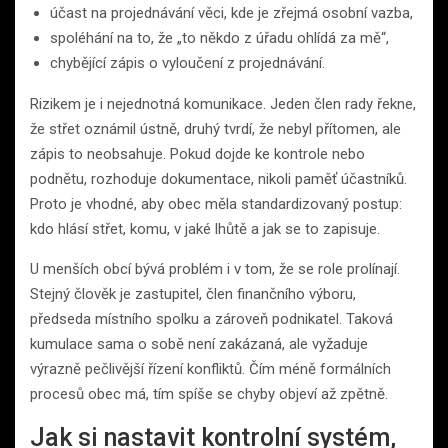
účast na projednávání věci, kde je zřejmá osobní vazba,
spoléhání na to, že „to někdo z úřadu ohlídá za mě“,
chybějící zápis o vyloučení z projednávání.
Rizikem je i nejednotná komunikace. Jeden člen rady řekne,
že střet oznámil ústně, druhý tvrdí, že nebyl přítomen, ale
zápis to neobsahuje. Pokud dojde ke kontrole nebo
podnětu, rozhoduje dokumentace, nikoli paměť účastníků.
Proto je vhodné, aby obec měla standardizovaný postup:
kdo hlásí střet, komu, v jaké lhůtě a jak se to zapisuje.
U menších obcí bývá problém i v tom, že se role prolínají.
Stejný člověk je zastupitel, člen finančního výboru,
předseda místního spolku a zároveň podnikatel. Taková
kumulace sama o sobě není zakázaná, ale vyžaduje
výrazně pečlivější řízení konfliktů. Čím méně formálních
procesů obec má, tím spíše se chyby objeví až zpětně.
Jak si nastavit kontrolní systém,