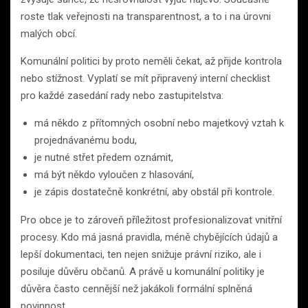
roste tlak veřejnosti na transparentnost, a to i na úrovni
malých obcí.
Komunální politici by proto neměli čekat, až přijde kontrola
nebo stížnost. Vyplatí se mít připravený interní checklist
pro každé zasedání rady nebo zastupitelstva:
má někdo z přítomných osobní nebo majetkový vztah k
projednávanému bodu,
je nutné střet předem oznámit,
má být někdo vyloučen z hlasování,
je zápis dostatečně konkrétní, aby obstál při kontrole.
Pro obce je to zároveň příležitost profesionalizovat vnitřní
procesy. Kdo má jasná pravidla, méně chybějících údajů a
lepší dokumentaci, ten nejen snižuje právní riziko, ale i
posiluje důvěru občanů. A právě u komunální politiky je
důvěra často cennější než jakákoli formální splněná
povinnost.