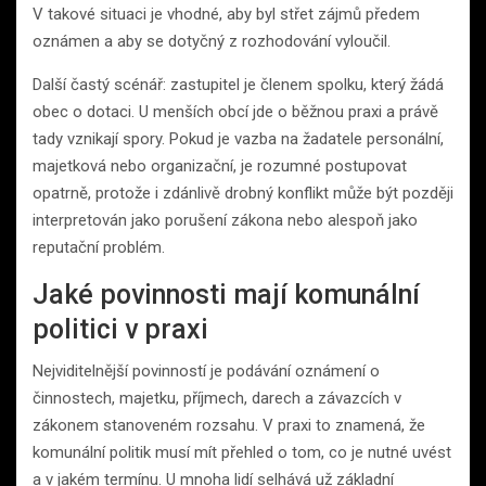
V takové situaci je vhodné, aby byl střet zájmů předem
oznámen a aby se dotyčný z rozhodování vyloučil.
Další častý scénář: zastupitel je členem spolku, který žádá
obec o dotaci. U menších obcí jde o běžnou praxi a právě
tady vznikají spory. Pokud je vazba na žadatele personální,
majetková nebo organizační, je rozumné postupovat
opatrně, protože i zdánlivě drobný konflikt může být později
interpretován jako porušení zákona nebo alespoň jako
reputační problém.
Jaké povinnosti mají komunální
politici v praxi
Nejviditelnější povinností je podávání oznámení o
činnostech, majetku, příjmech, darech a závazcích v
zákonem stanoveném rozsahu. V praxi to znamená, že
komunální politik musí mít přehled o tom, co je nutné uvést
a v jakém termínu. U mnoha lidí selhává už základní