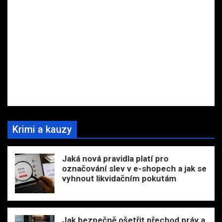
Krimi a kauzy
Jaká nová pravidla platí pro
označování slev v e-shopech a jak se
vyhnout likvidačním pokutám
Jak bezpečně ošetřit přechod práv a