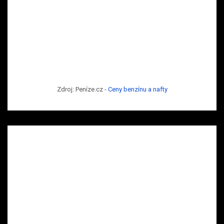
Zdroj: Peníze.cz -
Ceny benzínu a nafty