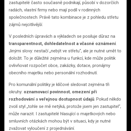
zastupitelé často současně podnikají, působí v dozorčích
radách, vlastní firmy nebo mají podíl v rodinných
společnostech. Právě tato kombinace je z pohledu střetu
zájmů nejcitlivější.
V posledních úpravách a výkladech se posiluje důraz na
transparentnost, dohledatelnost a včasné oznámení
.
Jinými slovy: nestačí „nebýt ve střetu“, ale je nutné umět to
doložit. To je důležité zejména u funkcí, kde může politik
ovlivňovat rozpočet obce, zakázky, dotace, pronájmy
obecního majetku nebo personální rozhodnutí.
Pro komunální politiky je klíčové sledovat zejména tři
okruhy:
oznamovací povinnost
,
omezení při
rozhodování
a
veřejnou dostupnost údajů
. Pokud někdo
zvolí styl „tohle se mě netýká, protože jsem jen zastupitel“,
může narazit. I zastupitelé hlasující o majetkových nebo
smluvních otázkách mohou být v situaci, kdy je nutné
zvažovat vyloučení z projednávání.