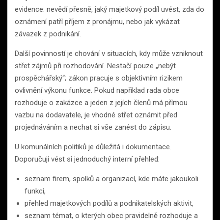
evidence: nevědí přesně, jaký majetkový podíl uvést, zda do
oznámení patří příjem z pronájmu, nebo jak vykázat
závazek z podnikání.
Další povinností je chování v situacích, kdy může vzniknout
střet zájmů při rozhodování. Nestačí pouze „nebýt
prospěchářský“; zákon pracuje s objektivním rizikem
ovlivnění výkonu funkce. Pokud například rada obce
rozhoduje o zakázce a jeden z jejích členů má přímou
vazbu na dodavatele, je vhodné střet oznámit před
projednáváním a nechat si vše zanést do zápisu.
U komunálních politiků je důležitá i dokumentace.
Doporučuji vést si jednoduchý interní přehled:
seznam firem, spolků a organizací, kde máte jakoukoli
funkci,
přehled majetkových podílů a podnikatelských aktivit,
seznam témat, o kterých obec pravidelně rozhoduje a