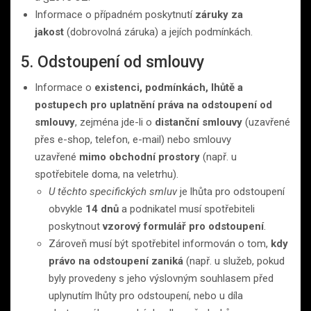
Informace o případném poskytnutí
záruky za
jakost
(dobrovolná záruka) a jejích podmínkách.
5. Odstoupení od smlouvy
Informace o
existenci, podmínkách, lhůtě a
postupech pro uplatnění práva na odstoupení od
smlouvy
, zejména jde-li o
distanční smlouvy
(uzavřené
přes e-shop, telefon, e-mail) nebo smlouvy
uzavřené
mimo obchodní prostory
(např. u
spotřebitele doma, na veletrhu).
U těchto specifických smluv
je lhůta pro odstoupení
obvykle
14 dnů
a podnikatel musí spotřebiteli
poskytnout
vzorový formulář pro odstoupení
.
Zároveň musí být spotřebitel informován o tom,
kdy
právo na odstoupení zaniká
(např. u služeb, pokud
byly provedeny s jeho výslovným souhlasem před
uplynutím lhůty pro odstoupení, nebo u díla