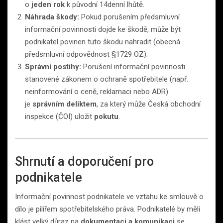
o
jeden rok
k původní 14denní lhůtě.
Náhrada škody:
Pokud porušením předsmluvní
informační povinnosti dojde ke škodě, může být
podnikatel povinen tuto škodu nahradit (obecná
předsmluvní odpovědnost §1729 OZ).
Správní postihy:
Porušení informační povinnosti
stanovené zákonem o ochraně spotřebitele (např.
neinformování o ceně, reklamaci nebo ADR)
je
správním deliktem
, za který může Česká obchodní
inspekce (ČOI) uložit
pokutu
.
Shrnutí a doporučení pro
podnikatele
Informační povinnost podnikatele ve vztahu ke smlouvě o
dílo je pilířem spotřebitelského práva. Podnikatelé by měli
klást velký důraz na
dokumentaci a komunikaci
se