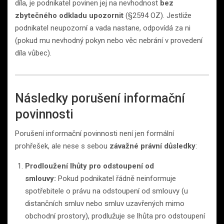
díla, je podnikatel povinen jej na nevhodnost
bez
zbytečného odkladu upozornit
(§2594 OZ). Jestliže
podnikatel neupozorní a vada nastane, odpovídá za ni
(pokud mu nevhodný pokyn nebo věc nebrání v provedení
díla vůbec).
Následky porušení informační
povinnosti
Porušení informační povinnosti není jen formální
prohřešek, ale nese s sebou
závažné právní důsledky
:
Prodloužení lhůty pro odstoupení od
smlouvy:
Pokud podnikatel řádně neinformuje
spotřebitele o právu na odstoupení od smlouvy (u
distančních smluv nebo smluv uzavřených mimo
obchodní prostory), prodlužuje se lhůta pro odstoupení