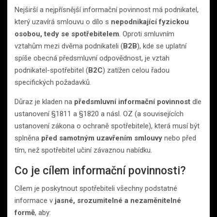
Nejširší a nejpřísnější informační povinnost má podnikatel,
který uzavírá smlouvu o dílo s
nepodnikající fyzickou
osobou, tedy se spotřebitelem
. Oproti smluvním
vztahům mezi dvěma podnikateli (
B2B
), kde se uplatní
spíše obecná předsmluvní odpovědnost, je vztah
podnikatel-spotřebitel (
B2C
) zatížen celou řadou
specifických požadavků.
Důraz je kladen na
předsmluvní informační povinnost
dle
ustanovení §1811 a §1820 a násl. OZ (a souvisejících
ustanovení zákona o ochraně spotřebitele), která musí být
splněna
před samotným uzavřením smlouvy
nebo před
tím, než spotřebitel učiní závaznou nabídku.
Co je cílem informační povinnosti?
Cílem je poskytnout spotřebiteli všechny podstatné
informace v
jasné, srozumitelné a nezaměnitelné
formě
, aby: