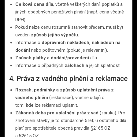
Celková cena díla
, včetně veškerých daní, poplatků a
jiných obdobných peněžitých plnění (např. cena včetně
DPH).
Pokud nelze cenu rozumně stanovit předem, musí být
uveden
způsob jejího výpočtu
.
Informace o
dopravních nákladech, nákladech na
dodání
nebo poštovném (pokud je relevantní).
Způsob platby a dodání/provedení
díla.
Informace o případných
zálohách
a jejich splatnosti.
4. Práva z vadného plnění a reklamace
Rozsah, podmínky a způsob uplatnění práva z
vadného plnění
(reklamace), včetně údajů o
tom,
kde
lze reklamaci uplatnit.
Zákonná doba pro uplatnění práv z vad
(záruka). Pro
zhotovení stavby je to standardně 5 let; u ostatního díla
platí pro spotřebitele obecná pravidla §2165 OZ
a §2615 OZ.