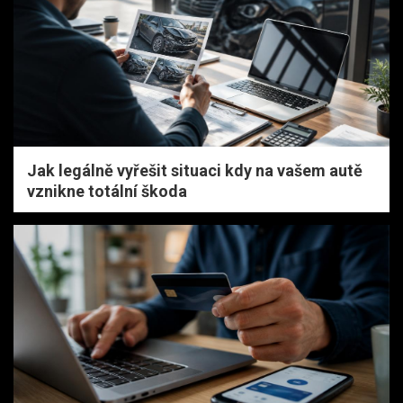
Jak legálně vyřešit situaci kdy na vašem autě
vznikne totální škoda