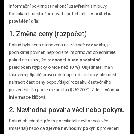
Informační povinnost nekončí uzavřením smlouvy.
Podnikatel musí informovat spotřebitele i
v průběhu
provádění díla
:
1. Změna ceny (rozpočet)
Pokud byla cena stanovena na základě
rozpočtu
, je
podnikatel povinen neprodleně informovat objednatele,
pokud se ukáže, že
rozpočet bude podstatně
překročen
(typicky o více než 10 %). Objednatel má v
takovém případě právo odstoupit od smlouvy, ale musí
nahradit část ceny odpovídající rozsahu částečného
provedení díla podle rozpočtu (§2622OZ). Zde je
včasná
informace
klíčová.
2. Nevhodná povaha věci nebo pokynu
Pokud objednatel předá podnikateli nevhodnou věc
(materiál) nebo dá
zjevně nevhodný pokyn
k provedení