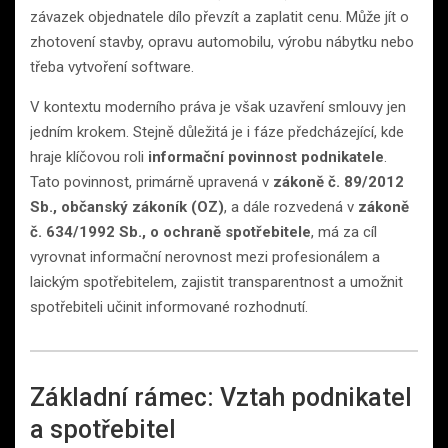
závazek objednatele dílo převzít a zaplatit cenu. Může jít o
zhotovení stavby, opravu automobilu, výrobu nábytku nebo
třeba vytvoření software.
V kontextu moderního práva je však uzavření smlouvy jen
jedním krokem. Stejně důležitá je i fáze předcházející, kde
hraje klíčovou roli
informační povinnost podnikatele
.
Tato povinnost, primárně upravená v
zákoně č. 89/2012
Sb., občanský zákoník (OZ)
, a dále rozvedená v
zákoně
č. 634/1992 Sb., o ochraně spotřebitele
, má za cíl
vyrovnat informační nerovnost mezi profesionálem a
laickým spotřebitelem, zajistit transparentnost a umožnit
spotřebiteli učinit informované rozhodnutí.
Základní rámec: Vztah podnikatel
a spotřebitel