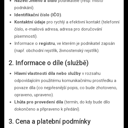
Název/Jméno a sídlo
podnikatele (resp. místo
podnikání).
Identifikační číslo (IČO)
.
Kontaktní údaje
pro rychlý a efektivní kontakt (telefonní
číslo, e-mailová adresa, adresa pro doručování
písemností).
Informace o
registru
, ve kterém je podnikatel zapsán
(např. obchodní rejstřík, živnostenský rejstřík).
2. Informace o díle (službě)
Hlavní vlastnosti díla nebo služby
v rozsahu
odpovídajícím použitému komunikačnímu prostředku a
povaze díla (co nejpřesnější popis, co bude zhotoveno,
opraveno, upraveno).
Lhůta pro provedení díla
(termín, do kdy bude dílo
dokončeno a připraveno k předání).
3. Cena a platební podmínky