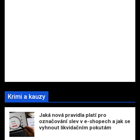
Krimi a kauzy
Jaká nová pravidla platí pro
označování slev v e-shopech a jak se
vyhnout likvidačním pokutám