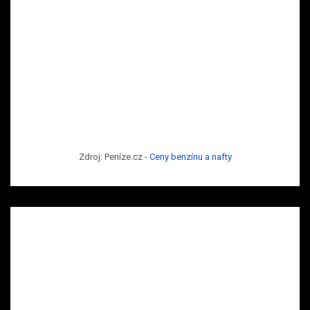
Zdroj: Peníze.cz -
Ceny benzínu a nafty