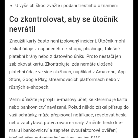
U vyšších škod zvažte i podání trestního oznámení
Co zkontrolovat, aby se útočník
nevrátil
Zneužití karty často není izolovaný incident. Útočník mohl
získat údaje z napadeného e-shopu, phishingu, falešné
platební brány nebo z datového úniku. Proto nestačí jen
zablokovat kartu. Zkontrolujte, zda nemáte uložené
platební údaje ve více službách, například v Amazonu, App
Store, Google Play, streamovacích platformách nebo v
různých e-shopech.
Velmi důležité je projít i e-mailový účet, ke kterému je karta
nebo bankovnictví navázané. Pokud někdo získal přístup do
vaší schránky, může přepisovat notifikace, resetovat hesla
nebo zachytávat potvrzovací e-maily. Změňte heslo k e-
mailu i bankovnictví a zapněte dvoufaktorové ověření,
ideálně přes autentizační aplikaci, ne jen SMS.