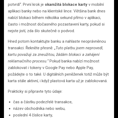
potvrdí“. První krok je
okamžitá blokace karty
v mobilní
aplikaci banky nebo na klientské lince. Většina bank dnes
nabízí blokaci během několika sekund přímo v aplikaci,
často i možnost dočasného pozastavení karty, pokud si
nejste jistí, zda šlo skutečně o podvod.
Hned potom kontaktujte banku a nahlaste neoprávněnou
transakci. Řekněte přesně:
„Tuto platbu jsem neprovedl,
kartu považuji za zneužitou, žádám blokaci a zahájení
reklamačního procesu.“
Pokud banka nabízí možnost
zablokovat i tokeny v Google Pay nebo Apple Pay,
požádejte o to také. U digitálních peněženek totiž může být
karta stále aktivní, i když plastová karta už je zablokovaná.
Prakticky si připravte tyto údaje:
čas a částku podezřelé transakce,
název obchodníka nebo webu,
poslední 4 číslice karty,