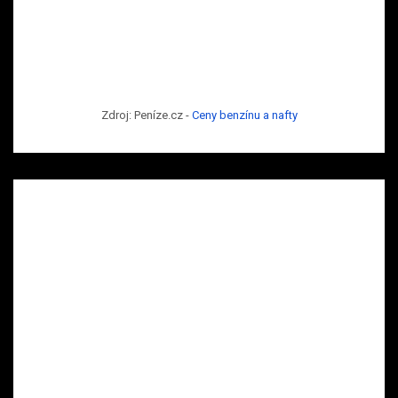
Zdroj: Peníze.cz -
Ceny benzínu a nafty