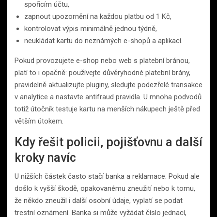
spořicím účtu,
zapnout upozornění na každou platbu od 1 Kč,
kontrolovat výpis minimálně jednou týdně,
neukládat kartu do neznámých e-shopů a aplikací.
Pokud provozujete e-shop nebo web s platební bránou,
platí to i opačně: používejte důvěryhodné platební brány,
pravidelně aktualizujte pluginy, sledujte podezřelé transakce
v analytice a nastavte antifraud pravidla. U mnoha podvodů
totiž útočník testuje kartu na menších nákupech ještě před
větším útokem.
Kdy řešit policii, pojišťovnu a další
kroky navíc
U nižších částek často stačí banka a reklamace. Pokud ale
došlo k vyšší škodě, opakovanému zneužití nebo k tomu,
že někdo zneužil i další osobní údaje, vyplatí se podat
trestní oznámení. Banka si může vyžádat číslo jednací,