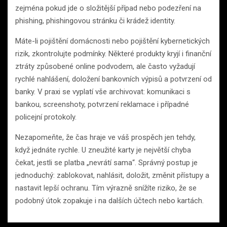
zejména pokud jde o složitější případ nebo podezření na
phishing, phishingovou stránku či krádež identity.
Máte-li pojištění domácnosti nebo pojištění kybernetických
rizik, zkontrolujte podmínky. Některé produkty kryjí i finanční
ztráty způsobené online podvodem, ale často vyžadují
rychlé nahlášení, doložení bankovních výpisů a potvrzení od
banky. V praxi se vyplatí vše archivovat: komunikaci s
bankou, screenshoty, potvrzení reklamace i případné
policejní protokoly.
Nezapomeňte, že čas hraje ve váš prospěch jen tehdy,
když jednáte rychle. U zneužité karty je největší chyba
čekat, jestli se platba „nevrátí sama“. Správný postup je
jednoduchý: zablokovat, nahlásit, doložit, změnit přístupy a
nastavit lepší ochranu. Tím výrazně snížíte riziko, že se
podobný útok zopakuje i na dalších účtech nebo kartách.