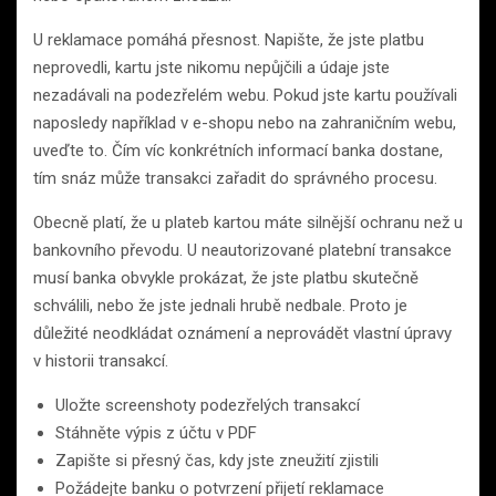
U reklamace pomáhá přesnost. Napište, že jste platbu
neprovedli, kartu jste nikomu nepůjčili a údaje jste
nezadávali na podezřelém webu. Pokud jste kartu používali
naposledy například v e-shopu nebo na zahraničním webu,
uveďte to. Čím víc konkrétních informací banka dostane,
tím snáz může transakci zařadit do správného procesu.
Obecně platí, že u plateb kartou máte silnější ochranu než u
bankovního převodu. U neautorizované platební transakce
musí banka obvykle prokázat, že jste platbu skutečně
schválili, nebo že jste jednali hrubě nedbale. Proto je
důležité neodkládat oznámení a neprovádět vlastní úpravy
v historii transakcí.
Uložte screenshoty podezřelých transakcí
Stáhněte výpis z účtu v PDF
Zapište si přesný čas, kdy jste zneužití zjistili
Požádejte banku o potvrzení přijetí reklamace