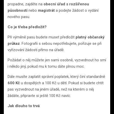
propadne, zajděte na
obecní úřad s rozšířenou
působností
nebo
magistrát
a podejte žádost o vydání
nového pasu.
Co je třeba předložit?
Při výměně pasu budete muset předložit
platný občanský
průkaz
. Fotografii s sebou nepotřebujete, pořizuje se při
vyřizování žádosti přímo na úřadě.
Požádat o něj můžete jen sami osobně, vyzvednout ho smí
i někdo jiný, pokud mu k tomu dáte plnou moc.
Dále musíte zaplatit správní poplatek, který činí standardně
600 Kč
u dospělých a 100 Kč u dětí. Pokud si budete chtít
pas vyzvednout na jiném úřadě, než na kterém o něj
žádáte, připravte si ještě 100 Kč navíc.
Jak dlouho to trvá