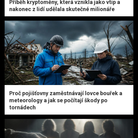
Příběh kryptoměny, která vznikla jako vtip a
nakonec z lidí udělala skutečné milionáře
Proč pojišťovny zaměstnávají lovce bouřek a
meteorology a jak se počítají škody po
tornádech