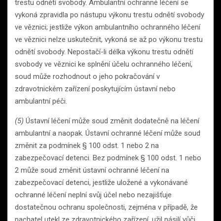
trestu odnětí svobody. Ambulantní ochranné léčení se
vykoná zpravidla po nástupu výkonu trestu odnětí svobody
ve věznici; jestliže výkon ambulantního ochranného léčení
ve věznici nelze uskutečnit, vykoná se až po výkonu trestu
odnětí svobody. Nepostačí-li délka výkonu trestu odnětí
svobody ve věznici ke splnění účelu ochranného léčení,
soud může rozhodnout o jeho pokračování v
zdravotnickém zařízení poskytujícím ústavní nebo
ambulantní péči.
(5)
Ústavní léčení může soud změnit dodatečně na léčení
ambulantní a naopak. Ústavní ochranné léčení může soud
změnit za podmínek § 100 odst. 1 nebo 2 na
zabezpečovací detenci. Bez podmínek § 100 odst. 1 nebo
2 může soud změnit ústavní ochranné léčení na
zabezpečovací detenci, jestliže uložené a vykonávané
ochranné léčení neplní svůj účel nebo nezajišťuje
dostatečnou ochranu společnosti, zejména v případě, že
pachatel utekl ze zdravotnického zařízení, užil násilí vůči