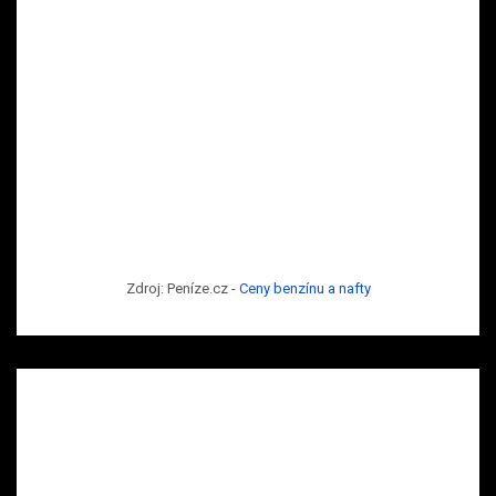
Zdroj: Peníze.cz -
Ceny benzínu a nafty