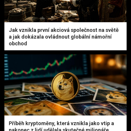
Jak vznikla první akciová společnost na světě
a jak dokázala ovládnout globální námořní
obchod
Příběh kryptoměny, která vznikla jako vtip a
nakonec z lidí udělala skutečné milionáře