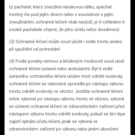
b)
pachatel, který zneužívá návykovou látku, spáchal
trestný čin pod jejím vlivem nebo v souvislosti s jejím
zneužíváním; ochranné léčení však neuloží, je-li vzhledem k
osobě pachatele zřejmé, že jeho účelu nelze dosáhnout.
(3)
Ochranné léčení může soud uložit i vedle trestu anebo
při upuštění od potrestání.
(4)
Podle povahy nemoci a léčebných možností soud uloží
ochranné léčení ústavní nebo ambulantní. Byl-li vedle
ústavního ochranného léčení uložen trest odnětí svobody,
ochranné léčení se vykonává zpravidla po nástupu výkonu
trestu odnětí svobody ve věznici. Jestliže ochranné léčení
nelze vykonat po nástupu výkonu trestu ve věznici, vykoná
se ústavní ochranné léčení ve zdravotnickém zařízení před
nástupem výkonu trestu odnětí svobody, pokud se tím lépe
zajistí splnění účelu léčení, jinak se vykoná ve
zdravotnickém zařízení po výkonu nebo jiném ukončení