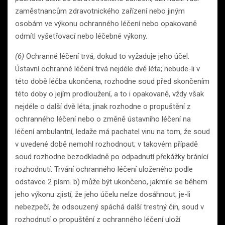
zaměstnancům zdravotnického zařízení nebo jiným
osobám ve výkonu ochranného léčení nebo opakovaně
odmítl vyšetřovací nebo léčebné výkony.
(6)
Ochranné léčení trvá, dokud to vyžaduje jeho účel.
Ústavní ochranné léčení trvá nejdéle dvě léta; nebude-li v
této době léčba ukončena, rozhodne soud před skončením
této doby o jejím prodloužení, a to i opakovaně, vždy však
nejdéle o další dvě léta; jinak rozhodne o propuštění z
ochranného léčení nebo o změně ústavního léčení na
léčení ambulantní, ledaže má pachatel vinu na tom, že soud
v uvedené době nemohl rozhodnout; v takovém případě
soud rozhodne bezodkladně po odpadnutí překážky bránící
rozhodnutí. Trvání ochranného léčení uloženého podle
odstavce 2 písm. b) může být ukončeno, jakmile se během
jeho výkonu zjistí, že jeho účelu nelze dosáhnout; je-li
nebezpečí, že odsouzený spáchá další trestný čin, soud v
rozhodnutí o propuštění z ochranného léčení uloží