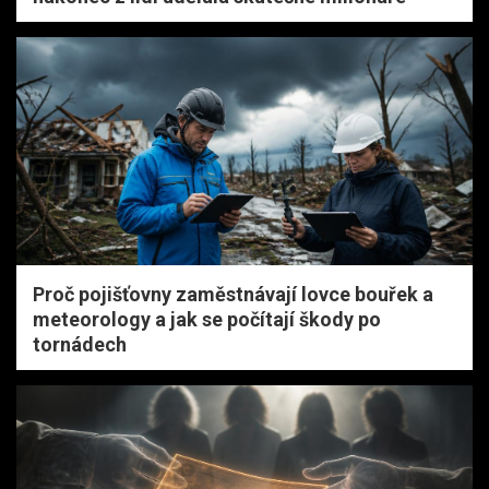
Proč pojišťovny zaměstnávají lovce bouřek a
meteorology a jak se počítají škody po
tornádech