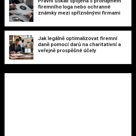
Právní úskalí spojená s pronájmem
firemního loga nebo ochranné
známky mezi spřízněnými firmami
Jak legálně optimalizovat firemní
daně pomocí darů na charitativní a
veřejně prospěšné účely