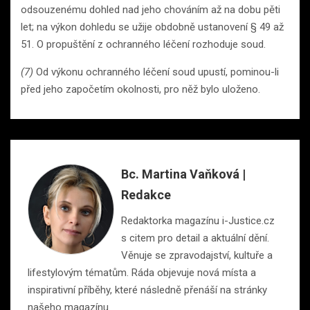
odsouzenému dohled nad jeho chováním až na dobu pěti
let; na výkon dohledu se užije obdobně ustanovení § 49 až
51. O propuštění z ochranného léčení rozhoduje soud.
(7)
Od výkonu ochranného léčení soud upustí, pominou-li
před jeho započetím okolnosti, pro něž bylo uloženo.
Bc. Martina Vaňková |
Redakce
Redaktorka magazínu i-Justice.cz
s citem pro detail a aktuální dění.
Věnuje se zpravodajství, kultuře a
lifestylovým tématům. Ráda objevuje nová místa a
inspirativní příběhy, které následně přenáší na stránky
našeho magazínu.