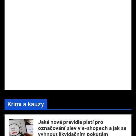
Krimi a kauzy
Jaká nová pravidla platí pro
označování slev v e-shopech a jak se
vyhnout likvidačním pokutám