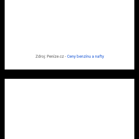
Zdroj: Peníze.cz -
Ceny benzínu a nafty