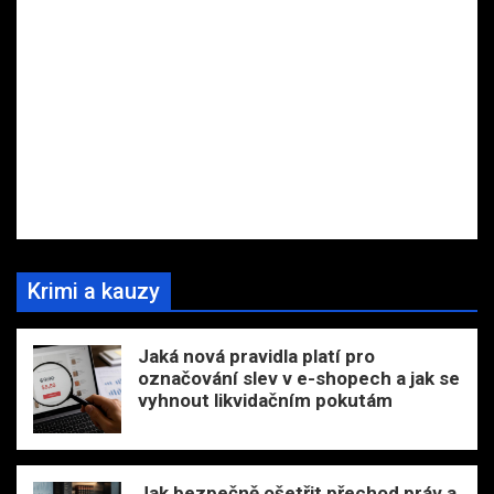
Krimi a kauzy
Jaká nová pravidla platí pro
označování slev v e-shopech a jak se
vyhnout likvidačním pokutám
Jak bezpečně ošetřit přechod práv a