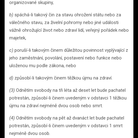
organizované skupiny,
b)
spáchá-li takový čin za stavu ohrožení státu nebo za
válečného stavu, za živelní pohromy nebo jiné události
vážně ohrožující život nebo zdraví lidí, veřejný pořádek nebo
majetek,
c)
poruší-li takovým činem důležitou povinnost vyplývající z
jeho zaměstnání, povolání, postavení nebo funkce nebo
uloženou mu podle zákona, nebo
d)
způsobí-li takovým činem těžkou újmu na zdraví.
(3)
Odnětím svobody na tři léta až deset let bude pachatel
potrestán, způsobí-li činem uvedeným v odstavci 1 těžkou
újmu na zdraví nejméně dvou osob nebo smrt.
(4)
Odnětím svobody na pět až dvanáct let bude pachatel
potrestán, způsobí-li činem uvedeným v odstavci 1 smrt
nejméně dvou osob.