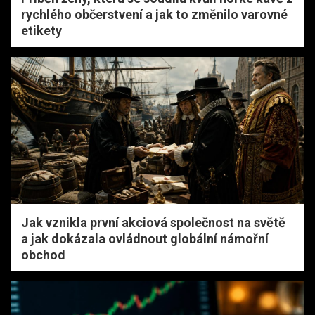
rychlého občerstvení a jak to změnilo varovné
etikety
Jak vznikla první akciová společnost na světě
a jak dokázala ovládnout globální námořní
obchod