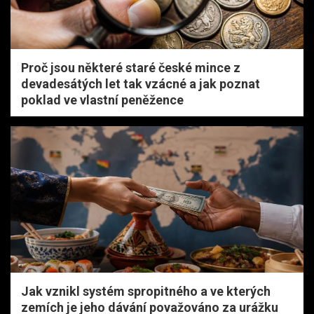
Proč jsou některé staré české mince z
devadesátých let tak vzácné a jak poznat
poklad ve vlastní peněžence
Jak vznikl systém spropitného a ve kterých
zemích je jeho dávání považováno za urážku