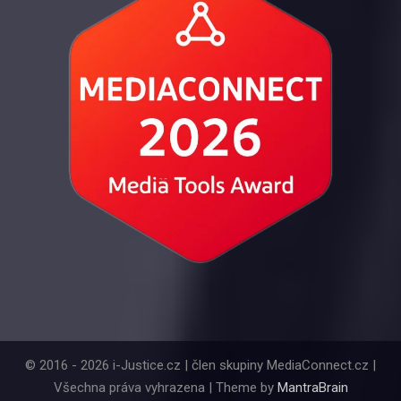
© 2016 - 2026 i-Justice.cz | člen skupiny MediaConnect.cz |
Všechna práva vyhrazena | Theme by
MantraBrain