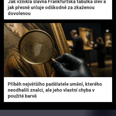
Jak vznikla slavná Frankfurtská tabulka slev a
jak přesně určuje odškodné za zkaženou
dovolenou
Příběh největšího padělatele umění, kterého
neodhalili znalci, ale jeho vlastní chyba v
použité barvě