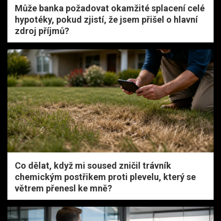
Může banka požadovat okamžité splacení celé
hypotéky, pokud zjistí, že jsem přišel o hlavní
zdroj příjmů?
Co dělat, když mi soused zničil trávník
chemickým postřikem proti plevelu, který se
větrem přenesl ke mně?