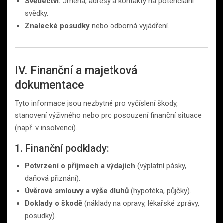
Svědectví:
Jména, adresy a kontakty na potenciální
svědky.
Znalecké posudky
nebo odborná vyjádření.
IV. Finanční a majetková
dokumentace
Tyto informace jsou nezbytné pro vyčíslení škody,
stanovení výživného nebo pro posouzení finanční situace
(např. v insolvenci).
1. Finanční podklady:
Potvrzení o příjmech a výdajích
(výplatní pásky,
daňová přiznání).
Úvěrové smlouvy a výše dluhů
(hypotéka, půjčky).
Doklady o škodě
(náklady na opravy, lékařské zprávy,
posudky).