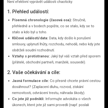
Není efektivní vyprávět události chaoticky.
1. Přehled událostí:
Písemná chronologie (časová osa):
Stručně,
přehledně a v bodech popište, co se stalo, kdy se to
stalo a kdo byl u toho.
Klíčové události/data:
Data, kdy došlo k porušení
smlouvy, uplynutí lhůty, rozchodu, nehodě, nebo kdy jste
obdrželi soudní rozhodnutí.
Vztahy s protistranou:
Jaký byl váš vztah před sporem
(přátelé, obchodní partneři, manželé, sousedé).
2. Vaše očekávání a cíle:
Jasná formulace cíle:
Co přesně chcete právní cestou
dosáhnout? (Zaplacení dluhu, rozvod, získání
nemovitosti, odvrácení trestu, náhrada škody).
Co jste již podnikli:
Informujte advokáta o všech
úkonech, které jste již sami provedli (např. poslali