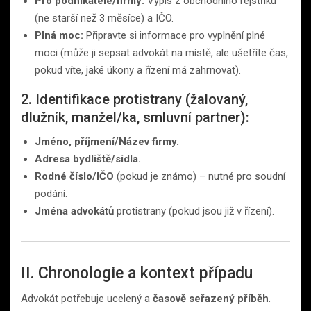
Pro podnikatele/firmy:
Výpis z obchodního rejstříku
(ne starší než 3 měsíce) a IČO.
Plná moc:
Připravte si informace pro vyplnění plné
moci (může ji sepsat advokát na místě, ale ušetříte čas,
pokud víte, jaké úkony a řízení má zahrnovat).
2. Identifikace protistrany (žalovaný,
dlužník, manžel/ka, smluvní partner):
Jméno, příjmení/Název firmy.
Adresa bydliště/sídla.
Rodné číslo/IČO
(pokud je známo) – nutné pro soudní
podání.
Jména advokátů
protistrany (pokud jsou již v řízení).
II. Chronologie a kontext případu
Advokát potřebuje ucelený a
časově seřazený příběh
.