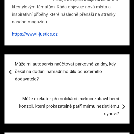
lifestylovým tématům. Ráda objevuje nová místa a
inspirativní příběhy, které následně přenáší na stránky
našeho magazínu.
https://www.i-justice.cz
Navigace
Může mi autoservis naúčtovat parkovné za dny, kdy
pro
čekal na dodání náhradního dílu od externího
příspěvek
dodavatele?
Může exekutor při mobiliární exekuci zabavit herní
konzoli, která prokazatelně patří mému nezletilému
synovi?