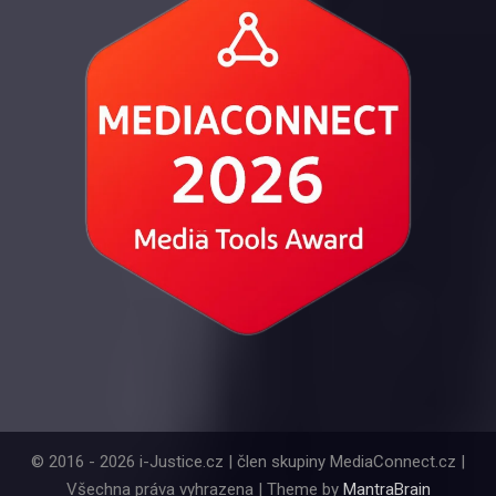
© 2016 - 2026 i-Justice.cz | člen skupiny MediaConnect.cz |
Všechna práva vyhrazena | Theme by
MantraBrain