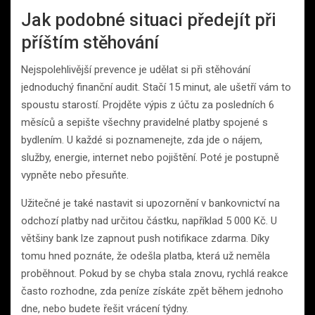
Jak podobné situaci předejít při
příštím stěhování
Nejspolehlivější prevence je udělat si při stěhování
jednoduchý finanční audit. Stačí 15 minut, ale ušetří vám to
spoustu starostí. Projděte výpis z účtu za posledních 6
měsíců a sepište všechny pravidelné platby spojené s
bydlením. U každé si poznamenejte, zda jde o nájem,
služby, energie, internet nebo pojištění. Poté je postupně
vypněte nebo přesuňte.
Užitečné je také nastavit si upozornění v bankovnictví na
odchozí platby nad určitou částku, například 5 000 Kč. U
většiny bank lze zapnout push notifikace zdarma. Díky
tomu hned poznáte, že odešla platba, která už neměla
proběhnout. Pokud by se chyba stala znovu, rychlá reakce
často rozhodne, zda peníze získáte zpět během jednoho
dne, nebo budete řešit vrácení týdny.