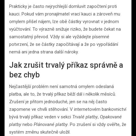
Prakticky je často nejrychlejší domluvit započtení proti
kauci. Pokud vám pronajímatel vrací kauci a zároveň mu
omylem přišel nájem, lze obě částky vyrovnat v jednom
vyúčtování. To výrazně snižuje riziko, že budete čekat na
samostatný převod. Vždy si ale vyžádejte písemné
potvrzení, že se částky započítávají a že po vypořádání
nemá ani jedna strana další nároky.
Jak zrušit trvalý příkaz správně a
bez chyb
Nejčastější problém není samotná omylem odeslaná
platba, ale to, že trvalý příkaz běží dál i několik měsíců.
Zrušení je přitom jednoduché, jen se na něj často
zapomene ve chvíli stěhování. V internetovém bankovnictví
bývá trvalý příkaz veden v sekci
Trvalé platby
,
Opakované
platby
nebo
Plánované platby
. Po zrušení si vždy ověřte, že
systém změnu skutečně uložil.