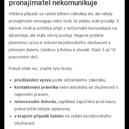
pronajímatel nekomunikuje
Většina případů se vyřeší během několika dní, ale někdy
pronajímatel nereaguje nebo tvrdí, že platbu vrátí později. V
takové chvíli je potřeba přejít z neformální komunikace na
důraznější, ale stále věcný postup. Nejprve pošlete
písemnou výzvu k vrácení bezdůvodného obohacení s
přesným datem, částkou a lhůtou k úhradě. Stačí 5 až 10
pracovních dnů.
Pokud stále nic, zvažte tyto kroky:
předžalobní výzvu
podle občanského zákoníku,
kontaktování právníka
nebo advokáta se zkušeností s
nájemním právem,
mimosoudní dohodu
, například započtení proti kauci,
pokud ještě nebyla vyplacena,
v krajním případě žalobu
na vydání bezdůvodného
obohacení.