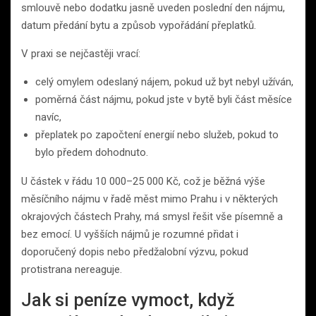
smlouvě nebo dodatku jasně uveden poslední den nájmu,
datum předání bytu a způsob vypořádání přeplatků.
V praxi se nejčastěji vrací:
celý omylem odeslaný nájem, pokud už byt nebyl užíván,
poměrná část nájmu, pokud jste v bytě byli část měsíce
navíc,
přeplatek po započtení energií nebo služeb, pokud to
bylo předem dohodnuto.
U částek v řádu 10 000–25 000 Kč, což je běžná výše
měsíčního nájmu v řadě měst mimo Prahu i v některých
okrajových částech Prahy, má smysl řešit vše písemně a
bez emocí. U vyšších nájmů je rozumné přidat i
doporučený dopis nebo předžalobní výzvu, pokud
protistrana nereaguje.
Jak si peníze vymoct, když