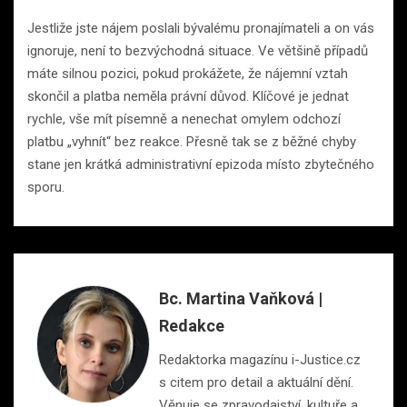
Jestliže jste nájem poslali bývalému pronajímateli a on vás
ignoruje, není to bezvýchodná situace. Ve většině případů
máte silnou pozici, pokud prokážete, že nájemní vztah
skončil a platba neměla právní důvod. Klíčové je jednat
rychle, vše mít písemně a nenechat omylem odchozí
platbu „vyhnít“ bez reakce. Přesně tak se z běžné chyby
stane jen krátká administrativní epizoda místo zbytečného
sporu.
Bc. Martina Vaňková |
Redakce
Redaktorka magazínu i-Justice.cz
s citem pro detail a aktuální dění.
Věnuje se zpravodajství, kultuře a