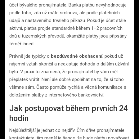
účet bývalého pronajímatele. Banka platbu nevyhodnocuje
podle toho, zda už máte smlouvu, ale podle platebních
údajů a nastaveného trvalého příkazu. Pokud je účet stále
aktivní, platba projde standardně během 1–2 pracovních
dnů u tuzemských převodů, okamžité platby jsou připsány
téměř ihned.
Právně jde typicky o
bezdůvodné obohacení
, pokud už
nájemní vztah skončil a neexistuje dohoda o dalším užívání
bytu. V praxi to znamená, že pronajímatel by vám měl
přeplatek vrátit. Není ale dobré spoléhat na to, že si toho
všimne sám. Často pomůže rychlá a věcná komunikace s
doložením platby z internetového bankovnictví.
Jak postupovat během prvních 24
hodin
Nejdůležitější je jednat co nejdřív. Čím dříve pronajímatele
kontaktujete, tím menší je šance, že bude platbu považovat