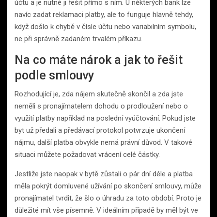
účtu a je nutné ji řešit přímo s ním. U některých bank lze
navíc zadat reklamaci platby, ale to funguje hlavně tehdy,
když došlo k chybě v čísle účtu nebo variabilním symbolu,
ne při správně zadaném trvalém příkazu.
Na co máte nárok a jak to řešit
podle smlouvy
Rozhodující je, zda nájem skutečně skončil a zda jste
neměli s pronajímatelem dohodu o prodloužení nebo o
využití platby například na poslední vyúčtování. Pokud jste
byt už předali a předávací protokol potvrzuje ukončení
nájmu, další platba obvykle nemá právní důvod. V takové
situaci můžete požadovat vrácení celé částky.
Jestliže jste naopak v bytě zůstali o pár dní déle a platba
měla pokrýt domluvené užívání po skončení smlouvy, může
pronajímatel tvrdit, že šlo o úhradu za toto období. Proto je
důležité mít vše písemně. V ideálním případě by měl být ve