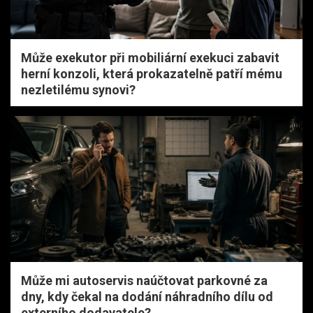
Může exekutor při mobiliární exekuci zabavit
herní konzoli, která prokazatelně patří mému
nezletilému synovi?
Může mi autoservis naúčtovat parkovné za
dny, kdy čekal na dodání náhradního dílu od
externího dodavatele?