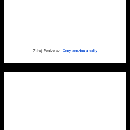
Zdroj: Peníze.cz -
Ceny benzínu a nafty