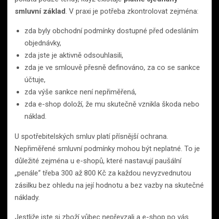
smluvní základ
. V praxi je potřeba zkontrolovat zejména:
zda byly obchodní podmínky dostupné před odesláním
objednávky,
zda jste je aktivně odsouhlasili,
zda je ve smlouvě přesně definováno, za co se sankce
účtuje,
zda výše sankce není nepřiměřená,
zda e-shop doloží, že mu skutečně vznikla škoda nebo
náklad.
U spotřebitelských smluv platí přísnější ochrana.
Nepřiměřené smluvní podmínky mohou být neplatné. To je
důležité zejména u e-shopů, které nastavují paušální
„penále“ třeba 300 až 800 Kč za každou nevyzvednutou
zásilku bez ohledu na její hodnotu a bez vazby na skutečné
náklady.
Jestliže jste si zboží vůbec nepřevzali a e-shop po vás