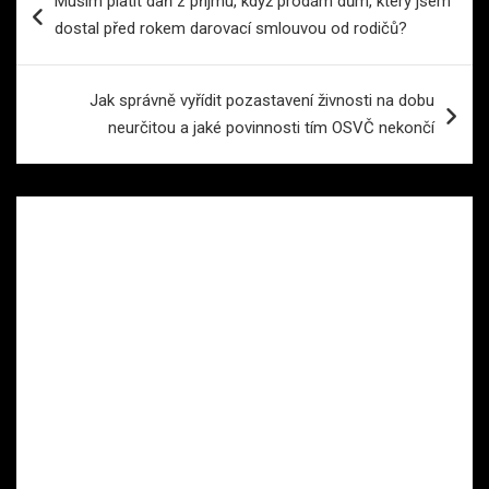
Musím platit daň z příjmu, když prodám dům, který jsem
pro
dostal před rokem darovací smlouvou od rodičů?
příspěvek
Jak správně vyřídit pozastavení živnosti na dobu
neurčitou a jaké povinnosti tím OSVČ nekončí