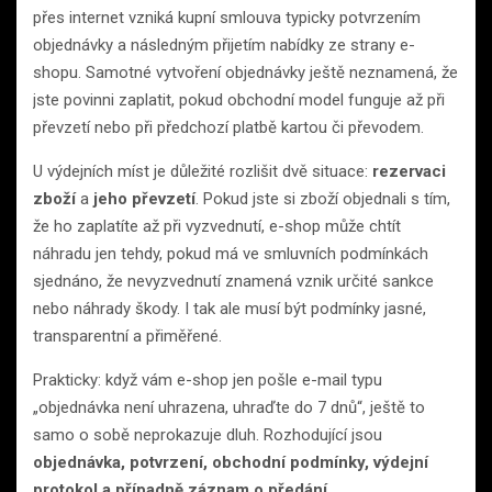
přes internet vzniká kupní smlouva typicky potvrzením
objednávky a následným přijetím nabídky ze strany e-
shopu. Samotné vytvoření objednávky ještě neznamená, že
jste povinni zaplatit, pokud obchodní model funguje až při
převzetí nebo při předchozí platbě kartou či převodem.
U výdejních míst je důležité rozlišit dvě situace:
rezervaci
zboží
a
jeho převzetí
. Pokud jste si zboží objednali s tím,
že ho zaplatíte až při vyzvednutí, e-shop může chtít
náhradu jen tehdy, pokud má ve smluvních podmínkách
sjednáno, že nevyzvednutí znamená vznik určité sankce
nebo náhrady škody. I tak ale musí být podmínky jasné,
transparentní a přiměřené.
Prakticky: když vám e-shop jen pošle e-mail typu
„objednávka není uhrazena, uhraďte do 7 dnů“, ještě to
samo o sobě neprokazuje dluh. Rozhodující jsou
objednávka, potvrzení, obchodní podmínky, výdejní
protokol a případně záznam o předání
.