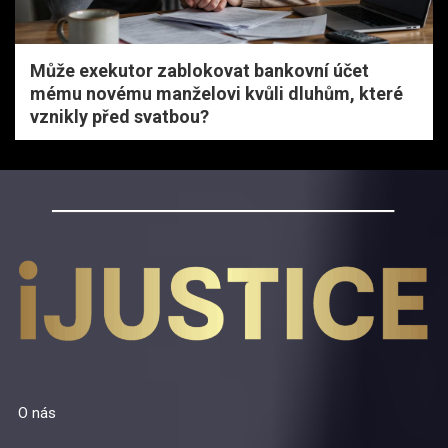
Může exekutor zablokovat bankovní účet
mému novému manželovi kvůli dluhům, které
vznikly před svatbou?
O nás