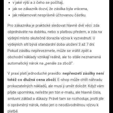
v jaké výši a z čeho se počítají,
jak se zákazník dozví, že zásilka byla vrácena,
jak reklamovat nesprávně účtovanou částku.
Pro zákazníka je praktické sledovat hlavně dvě věci: zda
objednáváte na dobírku, nebo s platbou předem, a zda na
výdejní místo skutečně dorazila výzva k vyzvednutí. U
výdejních sítí bývá standardní doba uložení 3 až 7 dní.
Pokud zásilku nepřevezmete, může se vrátit zpět a
obchodní náklady vznikají reálně, ale to stále neznamená
automatický nárok na „penále za zboží“.
V praxi platí jednoduché pravidlo:
nepřevzetí zásilky není
totéž co dlužná cena zboží
. E-shop může chtít náhradu
prokazatelných nákladů, ale musí ji umět doložit. Když vám
přijde upomínka, neřešte jen tón e-mailu, ale hlavně čísla,
smluvní základ a důkazy. Právě tam se rozhoduje, jestli jde
o oprávněný nárok, nebo jen o neodůvodněnou výzvu k
platbě.