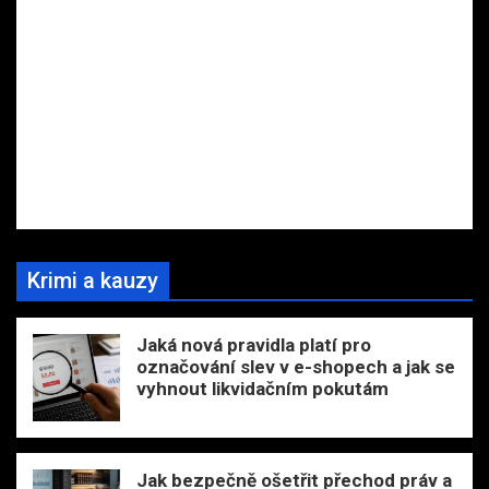
Krimi a kauzy
Jaká nová pravidla platí pro
označování slev v e-shopech a jak se
vyhnout likvidačním pokutám
Jak bezpečně ošetřit přechod práv a