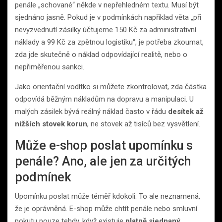
penále „schované“ někde v nepřehledném textu. Musí být
sjednáno jasně. Pokud je v podmínkách například věta „při
nevyzvednutí zásilky účtujeme 150 Kč za administrativní
náklady a 99 Kč za zpětnou logistiku“, je potřeba zkoumat,
zda jde skutečně o náklad odpovídající realitě, nebo o
nepřiměřenou sankci.
Jako orientační vodítko si můžete zkontrolovat, zda částka
odpovídá běžným nákladům na dopravu a manipulaci. U
malých zásilek bývá reálný náklad často v řádu
desítek až
nižších stovek korun
, ne stovek až tisíců bez vysvětlení.
Může e-shop poslat upomínku s
penále? Ano, ale jen za určitých
podmínek
Upomínku poslat může téměř kdokoli. To ale neznamená,
že je oprávněná. E-shop může chtít penále nebo smluvní
pokutu pouze tehdy, když existuje
platně sjednaný