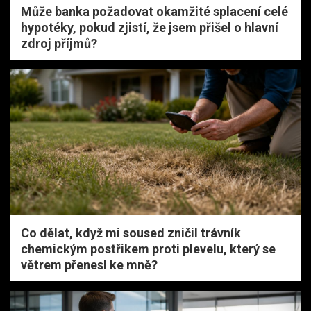
Může banka požadovat okamžité splacení celé
hypotéky, pokud zjistí, že jsem přišel o hlavní
zdroj příjmů?
Co dělat, když mi soused zničil trávník
chemickým postřikem proti plevelu, který se
větrem přenesl ke mně?