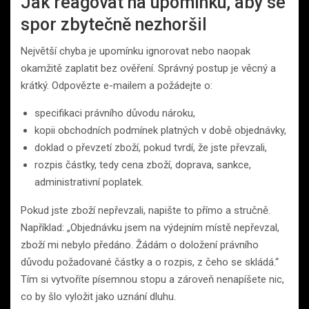
Jak reagovat na upomínku, aby se
spor zbytečně nezhoršil
Největší chyba je upomínku ignorovat nebo naopak
okamžitě zaplatit bez ověření. Správný postup je věcný a
krátký. Odpovězte e-mailem a požádejte o:
specifikaci právního důvodu nároku,
kopii obchodních podmínek platných v době objednávky,
doklad o převzetí zboží, pokud tvrdí, že jste převzali,
rozpis částky, tedy cena zboží, doprava, sankce,
administrativní poplatek.
Pokud jste zboží nepřevzali, napište to přímo a stručně.
Například: „Objednávku jsem na výdejním místě nepřevzal,
zboží mi nebylo předáno. Žádám o doložení právního
důvodu požadované částky a o rozpis, z čeho se skládá.“
Tím si vytvoříte písemnou stopu a zároveň nenapíšete nic,
co by šlo vyložit jako uznání dluhu.