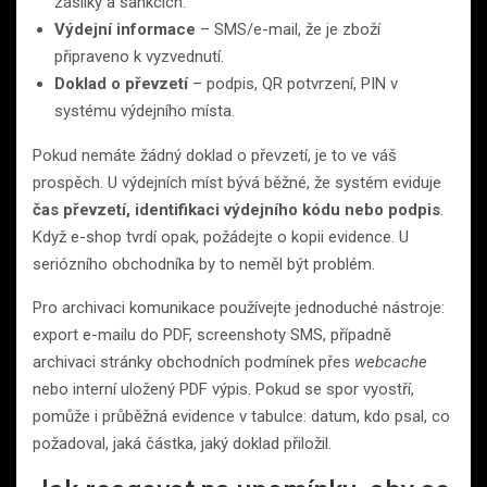
zásilky a sankcích.
Výdejní informace
– SMS/e-mail, že je zboží
připraveno k vyzvednutí.
Doklad o převzetí
– podpis, QR potvrzení, PIN v
systému výdejního místa.
Pokud nemáte žádný doklad o převzetí, je to ve váš
prospěch. U výdejních míst bývá běžné, že systém eviduje
čas převzetí, identifikaci výdejního kódu nebo podpis
.
Když e-shop tvrdí opak, požádejte o kopii evidence. U
seriózního obchodníka by to neměl být problém.
Pro archivaci komunikace používejte jednoduché nástroje:
export e-mailu do PDF, screenshoty SMS, případně
archivaci stránky obchodních podmínek přes
webcache
nebo interní uložený PDF výpis. Pokud se spor vyostří,
pomůže i průběžná evidence v tabulce: datum, kdo psal, co
požadoval, jaká částka, jaký doklad přiložil.