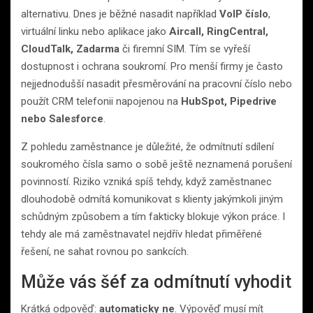
alternativu. Dnes je běžné nasadit například
VoIP číslo
,
virtuální linku nebo aplikace jako
Aircall, RingCentral,
CloudTalk, Zadarma
či firemní SIM. Tím se vyřeší
dostupnost i ochrana soukromí. Pro menší firmy je často
nejjednodušší nasadit přesměrování na pracovní číslo nebo
použít CRM telefonii napojenou na
HubSpot, Pipedrive
nebo Salesforce
.
Z pohledu zaměstnance je důležité, že odmítnutí sdílení
soukromého čísla samo o sobě ještě neznamená porušení
povinností. Riziko vzniká spíš tehdy, když zaměstnanec
dlouhodobě odmítá komunikovat s klienty jakýmkoli jiným
schůdným způsobem a tím fakticky blokuje výkon práce. I
tehdy ale má zaměstnavatel nejdřív hledat přiměřené
řešení, ne sahat rovnou po sankcích.
Může vás šéf za odmítnutí vyhodit
Krátká odpověď:
automaticky ne
. Výpověď musí mít