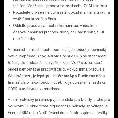
telefon, VoIP linku, pracovní e-mail nebo CRM telefonii.
Požádejte o písemné potvrzení, pokud má firma trvat na
využití soukromého čísla.
Oddělte pracovní a osobní komunikaci – ideálně i
časově, například pracovní doba, call-back okna, SLA
reakční doby.
V menších firmách často pomůže i jednoduchý technický
setup. Například
Google Voice
není v ČR plně standardní
řešení, ale obdobně lze využít lokální VoIP službu, která
přidělí samostatné pracovní číslo. Pokud firma pracuje s
WhatsAppem, je lepší použít
WhatsApp Business
nebo
firemní číslo, nikoli osobní účet. To je důležité i z hlediska
GDPR a archivace komunikace.
Velmi praktický je i princip „jedno číslo pro klienty, druhé pro
soukromí“. Pokud firma argumentuje náklady, spočítejte je.
Firemní SIM nebo VoIP řešení dnes často vyjde na desítky