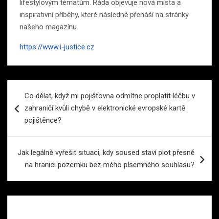
lifestylovým tématům. Ráda objevuje nová místa a
inspirativní příběhy, které následně přenáší na stránky
našeho magazínu.
https://www.i-justice.cz
Navigace
Co dělat, když mi pojišťovna odmítne proplatit léčbu v
pro
zahraničí kvůli chybě v elektronické evropské kartě
příspěvek
pojištěnce?
Jak legálně vyřešit situaci, kdy soused staví plot přesně
na hranici pozemku bez mého písemného souhlasu?