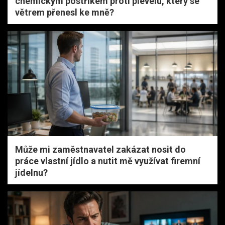
chemickým postřikem proti plevelu, který se
větrem přenesl ke mně?
Může mi zaměstnavatel zakázat nosit do
práce vlastní jídlo a nutit mě využívat firemní
jídelnu?