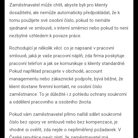
Zaměstnavatel může chtít, abyste byli pro klienty
dosažitelní, ale nemůže automaticky předpokládat, že k
tomu použijete své osobní číslo, pokud to nemáte
sjednané ve smlouvě, v interní směrnici nebo pokud to není
nezbytné vzhledem k povaze práce.
Rozhodující je několik věcí: co je napsané v pracovní
smlouvě, jaká je vaše pracovní náplň, zda firma poskytuje
pracovní telefon a jak se komunikuje s klienty standardně.
Pokud například pracujete v obchodě, account
managementu nebo zákaznické podpoře, bývá běžné, že
klient dostane firemní kontakt, ne osobní číslo
zaměstnance. To je důležité i z pohledu ochrany soukromí
a oddělení pracovního a osobního života.
Pokud vám zaměstnavatel přímo nařídí sdílet soukromé
číslo bez opory ve smlouvě nebo bez kompenzace, je
vhodné si ověřit, zda nejde o nepřiměřený požadavek. V
České republice navíc platí, že zaměstnavatel má