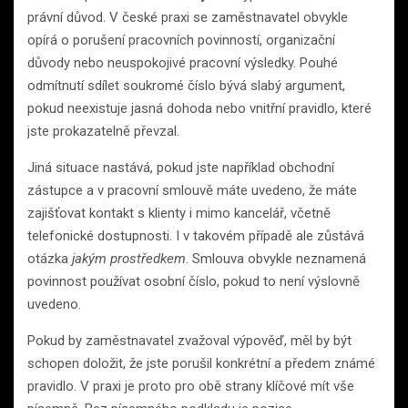
právní důvod. V české praxi se zaměstnavatel obvykle
opírá o porušení pracovních povinností, organizační
důvody nebo neuspokojivé pracovní výsledky. Pouhé
odmítnutí sdílet soukromé číslo bývá slabý argument,
pokud neexistuje jasná dohoda nebo vnitřní pravidlo, které
jste prokazatelně převzal.
Jiná situace nastává, pokud jste například obchodní
zástupce a v pracovní smlouvě máte uvedeno, že máte
zajišťovat kontakt s klienty i mimo kancelář, včetně
telefonické dostupnosti. I v takovém případě ale zůstává
otázka
jakým prostředkem
. Smlouva obvykle neznamená
povinnost používat osobní číslo, pokud to není výslovně
uvedeno.
Pokud by zaměstnavatel zvažoval výpověď, měl by být
schopen doložit, že jste porušil konkrétní a předem známé
pravidlo. V praxi je proto pro obě strany klíčové mít vše