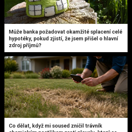
Může banka požadovat okamžité splacení celé
hypotéky, pokud zjistí, že jsem přišel o hlavní
zdroj příjmů?
Co dělat, když mi soused zničil trávník