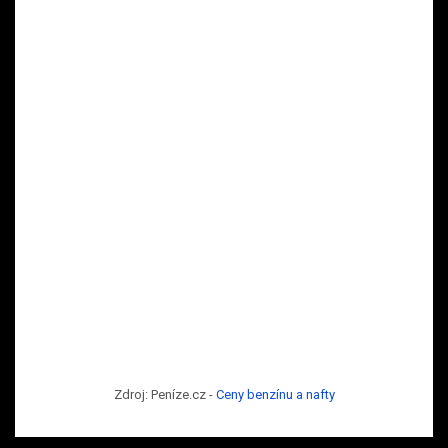
Zdroj: Peníze.cz -
Ceny benzínu a nafty