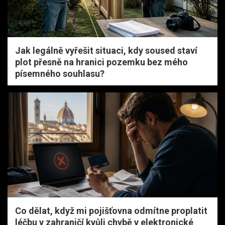
Jak legálně vyřešit situaci, kdy soused staví
plot přesně na hranici pozemku bez mého
písemného souhlasu?
Co dělat, když mi pojišťovna odmítne proplatit
léčbu v zahraničí kvůli chybě v elektronické