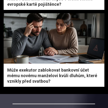
evropské kartě pojištěnce?
Může exekutor zablokovat bankovní účet
mému novému manželovi kvůli dluhům, které
vznikly před svatbou?