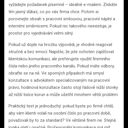
vyžádejte požadavek písemně – ideálně e-mailem. Získáte
tím jasný důkaz, co po vás firma chce. Potom si
porovnejte obsah s pracovní smlouvou, pracovní náplní a
interními směrnicemi. Pokud nic takového neexistuje, je
prostor pro vyjednávání velmi silný.
Pokud už dojde na hrozbu výpovědi, je vhodné reagovat
stručně a bez emocí. Napište, že jste ochoten zajišťovat
klientskou komunikaci, ale preferujete využití firemního
čísla nebo jiného pracovního kanálu. Pokud máte odbory,
obraťte se na ně. Ve sporných případech má smysl
konzultace s advokátem specializovaným na pracovní
právo; hodinová konzultace často stojí řádově nižší stovky
až nižší tisíce korun a může ušetřit mnohem větší problém.
Praktický test je jednoduchý: pokud byste po firmě chtěl,
aby vám klienti volali na osobní číslo po pracovní době,
považovali by to za standard? Ve většině firem ne. Stejná
logika platí i opačně. Profesionální komunikace má mít