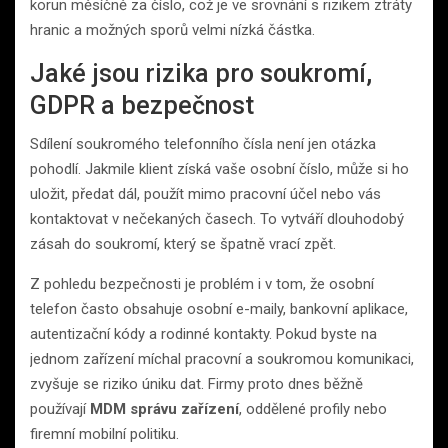
korun měsíčně za číslo, což je ve srovnání s rizikem ztráty
hranic a možných sporů velmi nízká částka.
Jaké jsou rizika pro soukromí,
GDPR a bezpečnost
Sdílení soukromého telefonního čísla není jen otázka
pohodlí. Jakmile klient získá vaše osobní číslo, může si ho
uložit, předat dál, použít mimo pracovní účel nebo vás
kontaktovat v nečekaných časech. To vytváří dlouhodobý
zásah do soukromí, který se špatně vrací zpět.
Z pohledu bezpečnosti je problém i v tom, že osobní
telefon často obsahuje osobní e-maily, bankovní aplikace,
autentizační kódy a rodinné kontakty. Pokud byste na
jednom zařízení míchal pracovní a soukromou komunikaci,
zvyšuje se riziko úniku dat. Firmy proto dnes běžně
používají
MDM správu zařízení
, oddělené profily nebo
firemní mobilní politiku.