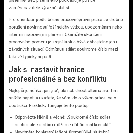
písemně. Bez písemného podkladu je pozice
zaměstnavatele výrazně slabší.
Pro orientaci: podle běžné pracovněprávní praxe se drobné
porušení povinností řeší nejdřív výtkou, upozorněním nebo
interním nápravným plánem. Okamžité ukončení
pracovního poměru je krajní krok a bývá obhajitelné jen u
závažných situací. Odmítnutí sdílet soukromé číslo mezi
takové typicky nepatří.
Jak si nastavit hranice
profesionálně a bez konfliktu
Nejlepší je neříkat jen „ne“, ale nabídnout alternativu. Tím
snížíte napětí a ukážete, že vám jde o výkon práce, ne o
obstrukci. Prakticky funguje tento postup:
Odpovězte klidně a věcně: „Soukromé číslo sdílet
nechci, ale klientům můžeme dát firemní kontakt.“
Navrhněte konkrétní řešení: firemní SIM, služební