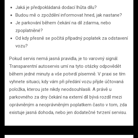
Jaká je předpokládaná dodací lhůta dílu?
Budou mě o zpoždění informovat hned, jak nastane?
Je parkování během čekání na díl zdarma, nebo
zpoplatněné?
Od kdy přesně se počítá případný poplatek za odstavení
vozu?
Pokud servis nemá jasná pravidla, je to varovný signál.
Transparentní autoservis umí na tyto otázky odpovědět
během jedné minuty a vše potvrdí písemně. V praxi se tím
vyhnete situaci, kdy vám při předání vozu přijde účtovaná
položka, kterou jste nikdy neodsouhlasili. A právě u
parkovného za dny čekání na externí díl bývá rozdíl mezi
oprávněným a neoprávněným poplatkem často v tom, zda
existuje jasná dohoda, nebo jen dodatečné tvrzení servisu.