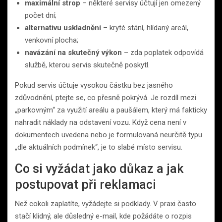
maximální strop
– některé servisy účtují jen omezený
počet dní;
alternativu uskladnění
– kryté stání, hlídaný areál,
venkovní plocha;
navázání na skutečný výkon
– zda poplatek odpovídá
službě, kterou servis skutečně poskytl.
Pokud servis účtuje vysokou částku bez jasného
zdůvodnění, ptejte se, co přesně pokrývá. Je rozdíl mezi
„parkovným“ za využití areálu a paušálem, který má fakticky
nahradit náklady na odstavení vozu. Když cena není v
dokumentech uvedena nebo je formulovaná neurčitě typu
„dle aktuálních podmínek“, je to slabé místo servisu.
Co si vyžádat jako důkaz a jak
postupovat při reklamaci
Než cokoli zaplatíte, vyžádejte si podklady. V praxi často
stačí klidný, ale důsledný e-mail, kde požádáte o rozpis