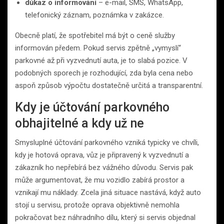
důkaz o informování
– e-mail, SMS, WhatsApp,
telefonický záznam, poznámka v zakázce.
Obecně platí, že spotřebitel má být o ceně služby
informován předem. Pokud servis zpětně „vymyslí“
parkovné až při vyzvednutí auta, je to slabá pozice. V
podobných sporech je rozhodující, zda byla cena nebo
aspoň způsob výpočtu dostatečně určitá a transparentní.
Kdy je účtování parkovného
obhajitelné a kdy už ne
Smysluplné účtování parkovného vzniká typicky ve chvíli,
kdy je hotová oprava, vůz je připravený k vyzvednutí a
zákazník ho nepřebírá bez vážného důvodu. Servis pak
může argumentovat, že mu vozidlo zabírá prostor a
vznikají mu náklady. Zcela jiná situace nastává, když auto
stojí u servisu, protože oprava objektivně nemohla
pokračovat bez náhradního dílu, který si servis objednal