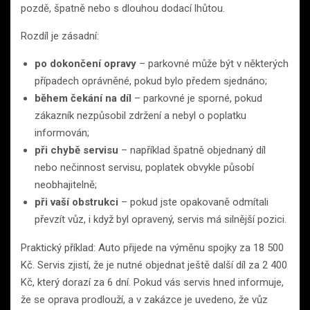
pozdě, špatně nebo s dlouhou dodací lhůtou.
Rozdíl je zásadní:
po dokončení opravy
– parkovné může být v některých
případech oprávněné, pokud bylo předem sjednáno;
během čekání na díl
– parkovné je sporné, pokud
zákazník nezpůsobil zdržení a nebyl o poplatku
informován;
při chybě servisu
– například špatně objednaný díl
nebo nečinnost servisu, poplatek obvykle působí
neobhajitelně;
při vaší obstrukci
– pokud jste opakovaně odmítali
převzít vůz, i když byl opravený, servis má silnější pozici.
Praktický příklad: Auto přijede na výměnu spojky za 18 500
Kč. Servis zjistí, že je nutné objednat ještě další díl za 2 400
Kč, který dorazí za 6 dní. Pokud vás servis hned informuje,
že se oprava prodlouží, a v zakázce je uvedeno, že vůz