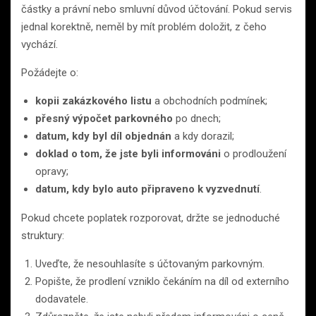
částky a právní nebo smluvní důvod účtování. Pokud servis
jednal korektně, neměl by mít problém doložit, z čeho
vychází.
Požádejte o:
kopii zakázkového listu
a obchodních podmínek;
přesný výpočet parkovného
po dnech;
datum, kdy byl díl objednán
a kdy dorazil;
doklad o tom, že jste byli informováni
o prodloužení
opravy;
datum, kdy bylo auto připraveno k vyzvednutí
.
Pokud chcete poplatek rozporovat, držte se jednoduché
struktury:
Uveďte, že nesouhlasíte s účtovaným parkovným.
Popište, že prodlení vzniklo čekáním na díl od externího
dodavatele.