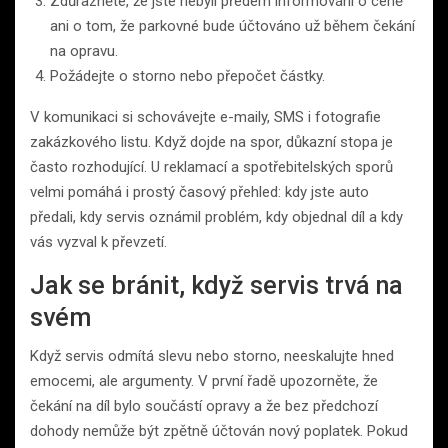
Zdůrazněte, že jste nebyli předem informováni o ceně
ani o tom, že parkovné bude účtováno už během čekání
na opravu.
Požádejte o storno nebo přepočet částky.
V komunikaci si schovávejte e-maily, SMS i fotografie
zakázkového listu. Když dojde na spor, důkazní stopa je
často rozhodující. U reklamací a spotřebitelských sporů
velmi pomáhá i prostý časový přehled: kdy jste auto
předali, kdy servis oznámil problém, kdy objednal díl a kdy
vás vyzval k převzetí.
Jak se bránit, když servis trvá na
svém
Když servis odmítá slevu nebo storno, neeskalujte hned
emocemi, ale argumenty. V první řadě upozorněte, že
čekání na díl bylo součástí opravy a že bez předchozí
dohody nemůže být zpětně účtován nový poplatek. Pokud