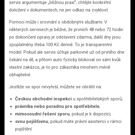
servis argumentuje „běžnou praxí“, chtějte konkrétní
doložení v dokumentech, ne jen odkaz na zvyklost.
Pomoci může i srovnání s obdobnými službami. V
některých servisech je běžné, že prvních 48 nebo 72 hodin
po dokončení opravy je odstavení zdarma, další dny jsou
zpoplatněny třeba 100 Kč denně. To je transparentní
model. Pokud ale servis účtuje parkovné už od prvního dne
čekání na díl, a přitom auto fyzicky blokoval on sám kvůli
vlastní zakázce, je to pro zákazníka mnohem méně
obhajitelné.
Jestliže se spor nevyřeší, můžete se obrátit na:
Českou obchodní inspekci
u spotřebitelských sporů;
právníka nebo poradnu pro spotřebitele
;
mimosoudní řešení sporu
, pokud je k dispozici;
svou pojišťovnu
, pokud máte právní asistenci v rámci
pojištění.