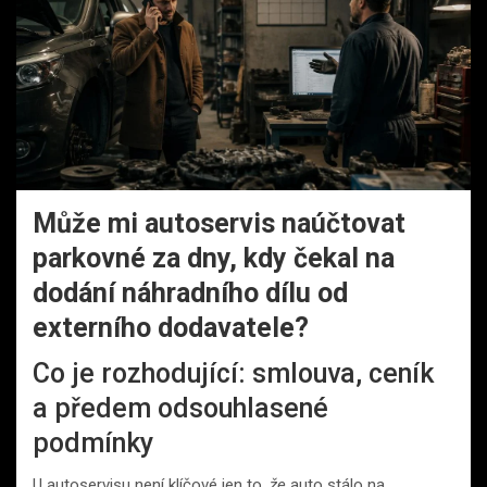
Může mi autoservis naúčtovat
parkovné za dny, kdy čekal na
dodání náhradního dílu od
externího dodavatele?
Co je rozhodující: smlouva, ceník
a předem odsouhlasené
podmínky
U autoservisu není klíčové jen to,
že
auto stálo na