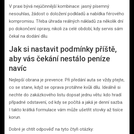
V praxi bývá nejúčinnější kombinace: jasný písemný
nesouhlas, žádost o doložení podkladů a nabídka férového
kompromisu. Třeba úhrada reálných nákladů za několik dní
po dokončení opravy, nikoli za celé období, kdy servis sám
čekal na dodání dílu.
Jak si nastavit podmínky příště,
aby vás čekání nestálo peníze
navíc
Nejlepší obrana je prevence. Při předání auta se vždy ptejte,
co se stane, když se oprava protáhne kvůli dílu. Ideálně si
nechte do zakázkového listu dopsat jednu větu: kdo hradí
případné odstavení, od kdy se počítá a jaká je denní sazba.
I takto krátká formulace vám může ušetřit stovky až tisíce
korun.
Dobré je chtít odpověď na tyto čtyři otázky: