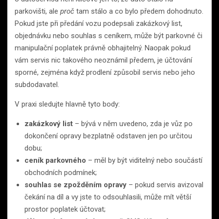
parkovišti, ale
proč
tam stálo a co bylo předem dohodnuto.
Pokud jste při předání vozu podepsali zakázkový list,
objednávku nebo souhlas s ceníkem, může být parkovné či
manipulační poplatek právně obhajitelný. Naopak pokud
vám servis nic takového neoznámil předem, je účtování
sporné, zejména když prodlení způsobil servis nebo jeho
subdodavatel.
V praxi sledujte hlavně tyto body:
zakázkový list
– bývá v něm uvedeno, zda je vůz po
dokončení opravy bezplatně odstaven jen po určitou
dobu;
ceník parkovného
– měl by být viditelný nebo součástí
obchodních podmínek;
souhlas se zpožděním opravy
– pokud servis avizoval
čekání na díl a vy jste to odsouhlasili, může mít větší
prostor poplatek účtovat;