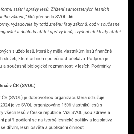
eformu státní správy lesů. Zřízení samostatných lesních
sního zákona,”
říká předseda SVOL Jiří
ormy, vyžadovala by totiž změnu řady zákonů, což v současné
ování a dohledu státní správy lesů, zvýšení efektivity státní
vých služeb lesů, která by měla vlastníkům lesů finančně
h služeb, které od nich společnost očekává. Podpora je
 a současně biologické rozmanitosti v lesích. Podmínky
 lesů v ČR (SVOL)
v ČR (SVOL) je dobrovolnou organizací, která sdružuje
0. 2024 je ve SVOL organizováno 1596 vlastníků lesů s
y všech lesů v České republice. Vizí SVOL jsou zdravé a
í patří: podílení se na tvorbě lesnické politiky a legislativy,
dřívím, lesní osvěta a publikační činnost.