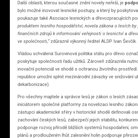
Další oblastí, kterou současné znění novely neřeší, je
podpo
bylo možné inovovat lesnické postupy, a který by poskytova
poukazuje také Asociace lesnických a dřevozpracujících po
produktem lesního hospodářství, novela zákona o lesích by
finančních zdrojů k informování veřejnosti o lesnictví a dřev
ve společnosti,“
zdůraznil výkonný ředitel ALDP Ivan Ševčík.
Vládou schválená Surovinová politika státu pro dřevo označ
poskytuje společnosti řadu užitků. Zároveň zdůraznila nutno
inovační potenciál ve shodě s ochranou životního prostředí.
republice umožní splnit mezinárodní závazky ve snižování uh
dekarbonizace).
Pro všechny majitele a správce lesů je zákon o lesích zása
iniciátorem společné platformy za novelizaci lesního zákona.
zástupci akademické sféry v historické shodě definovali os
zachování českých lesů, zabezpečí jejich stabilitu, konku
podporuje rozvoj přírodě bližších systémů hospodaření, om
plánů a prodloužením lhůt zalesnění holin podporuje přiroz