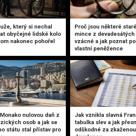
uže, který si nechal
Proč jsou některé star
at obyčejné lidské kolo
mince z devadesátých 
 tom nakonec pohořel
vzácné a jak poznat po
vlastní peněžence
 Monako nulovou daň z
Jak vznikla slavná Fra
yzických osob a jak se
tabulka slev a jak přes
o státu stal přístav pro
odškodné za zkaženou