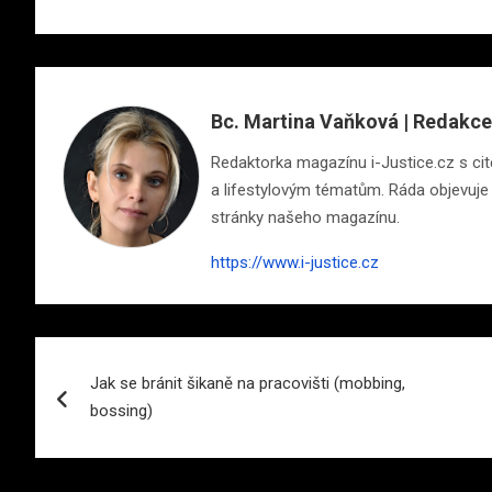
Bc. Martina Vaňková | Redakce
Redaktorka magazínu i-Justice.cz s cite
a lifestylovým tématům. Ráda objevuje n
stránky našeho magazínu.
https://www.i-justice.cz
Navigace
Jak se bránit šikaně na pracovišti (mobbing,
pro
bossing)
příspěvek