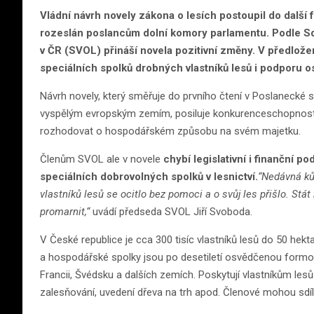
Vládní návrh novely zákona o lesích postoupil do další 
rozeslán poslancům dolní komory parlamentu. Podle Sd
v ČR (SVOL) přináší novela pozitivní změny. V předlo
speciálních spolků drobných vlastníků lesů i podporu o
Návrh novely, který směřuje do prvního čtení v Poslanecké 
vyspělým evropským zemím, posiluje konkurenceschopnost 
rozhodovat o hospodářském způsobu na svém majetku.
Členům SVOL ale v novele
chybí legislativní i finanční 
speciálních dobrovolných spolků v lesnictví.
“Nedávná ků
vlastníků lesů se ocitlo bez pomoci a o svůj les přišlo. Stát
promarnit,“
uvádí předseda SVOL Jiří Svoboda.
V České republice je cca 300 tisíc vlastníků lesů do 50 hekt
a hospodářské spolky jsou po desetiletí osvědčenou formo
Francii, Švédsku a dalších zemích. Poskytují vlastníkům les
zalesňování, uvedení dřeva na trh apod. Členové mohou sdíl