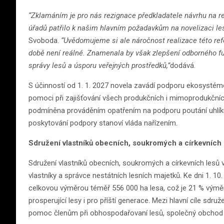
“Zklamáním je pro nás rezignace předkladatele návrhu na r
úřadů patřilo k našim hlavním požadavkům na novelizaci le
Svoboda.
“Uvědomujeme si ale náročnost realizace této ref
době není reálné. Znamenala by však zlepšení odborného fung
správy lesů a úsporu veřejných prostředků,”
dodává.
S účinností od 1. 1. 2027 novela zavádí podporu ekosystémo
pomoci při zajišťování všech produkčních i mimoprodukčníc
podmíněna prováděním opatřením na podporu poutání uhlíku
poskytování podpory stanoví vláda nařízením.
Sdružení vlastníků obecních, soukromých a církevních
Sdružení vlastníků obecních, soukromých a církevních lesů 
vlastníky a správce nestátních lesních majetků. Ke dni 1. 1
celkovou výměrou téměř 556 000 ha lesa, což je 21 % výměr
prosperující lesy i pro příští generace. Mezi hlavní cíle sdružen
pomoc členům při obhospodařovaní lesů, společný obchod se 