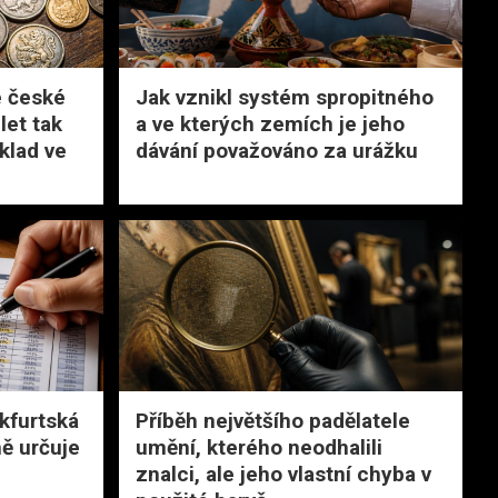
é české
Jak vznikl systém spropitného
let tak
a ve kterých zemích je jeho
klad ve
dávání považováno za urážku
nkfurtská
Příběh největšího padělatele
ně určuje
umění, kterého neodhalili
znalci, ale jeho vlastní chyba v