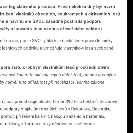
fáze legislativního procesu. Před několika dny byl návrh
ružení vlastníků obecních, soukromých a církevních lesů
ženém návrhu ale SVOL zásadně postrádá podporu
světy a inovací v lesnickém a dřevařském sektoru.
sněmovně, podle SVOL přibližuje české lesní právo lesnicky
lesnických podniků a umožňuje vlastníkovi lesa svobodně
podpora státu drobným vlastníkům lesů prostřednictvím
rovcová kalamita ukázala jejich důležitost, mnoho drobných
 by neměl tuto příležitost při novelizaci lesního zákona
arů, což představuje plochu téměř 390 tisíc hektarů. Službové
u podpory majitelům menších lesů v Rakousku, Bavorsku,
ů pomoc při řešení kalamit, nákupu sazenic a materiálu,
et náklady, informace a vyměňovat si zkušenosti.