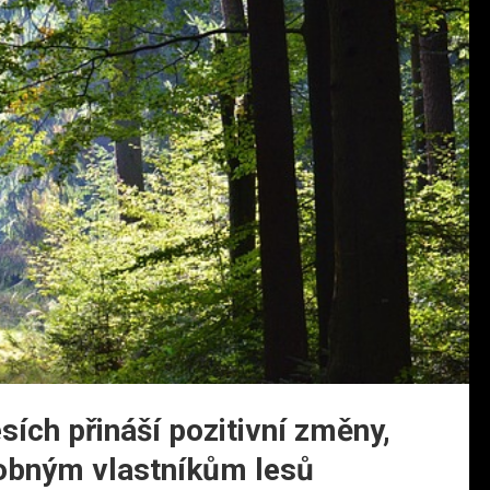
ích přináší pozitivní změny,
obným vlastníkům lesů