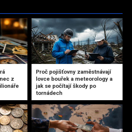
rá
Proč pojišťovny zaměstnávají
onec z
lovce bouřek a meteorology a
ilionáře
jak se počítají škody po
tornádech