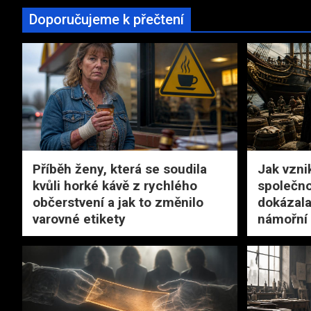
Doporučujeme k přečtení
Příběh ženy, která se soudila
Jak vzni
kvůli horké kávě z rychlého
společno
občerstvení a jak to změnilo
dokázala
varovné etikety
námořní