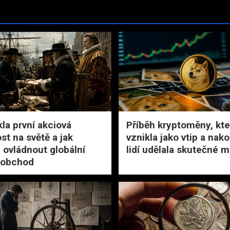
kla první akciová
Příběh kryptoměny, kte
st na světě a jak
vznikla jako vtip a nak
 ovládnout globální
lidí udělala skutečné m
 obchod