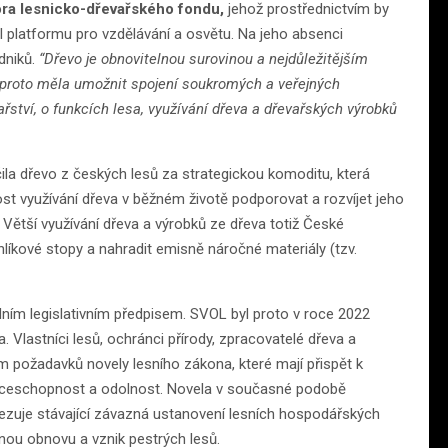
ra lesnicko-dřevařského fondu,
jehož prostřednictvím by
l platformu pro vzdělávání a osvětu. Na jeho absenci
dniků.
“Dřevo je obnovitelnou surovinou a nejdůležitějším
 proto měla umožnit spojení soukromých a veřejných
ařství, o funkcích lesa, využívání dřeva a dřevařských výrobků
ila dřevo z českých lesů za strategickou komoditu, která
st využívání dřeva v běžném životě podporovat a rozvíjet jeho
 Větší využívání dřeva a výrobků ze dřeva totiž České
líkové stopy a nahradit emisně náročné materiály (tzv.
dním legislativním předpisem. SVOL byl proto v roce 2022
 Vlastníci lesů, ochránci přírody, zpracovatelé dřeva a
m požadavků novely lesního zákona, které mají přispět k
renceschopnost a odolnost. Novela v současné podobě
ezuje stávající závazná ustanovení lesních hospodářských
enou obnovu a vznik pestrých lesů.