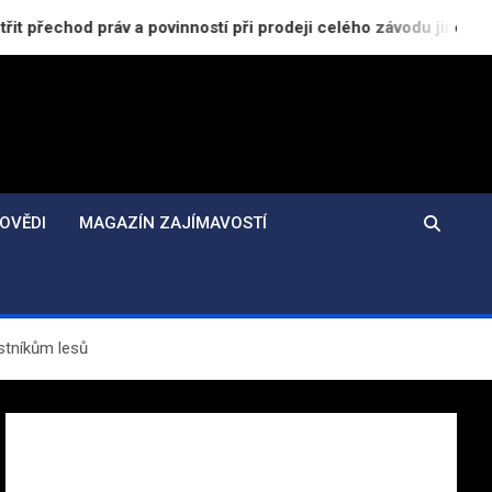
v a povinností při prodeji celého závodu jiné společnosti
OVĚDI
MAGAZÍN ZAJÍMAVOSTÍ
stníkům lesů