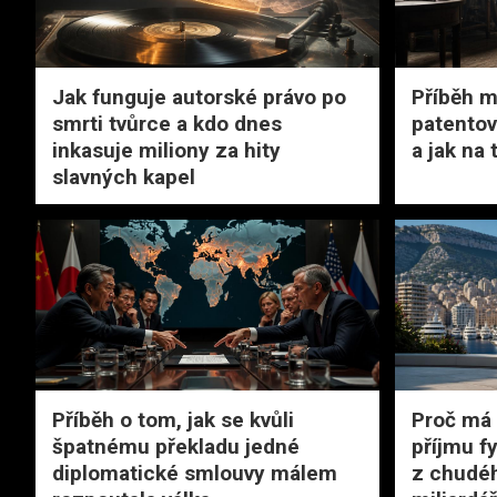
Jak funguje autorské právo po
Příběh m
smrti tvůrce a kdo dnes
patentov
inkasuje miliony za hity
a jak na
slavných kapel
Příběh o tom, jak se kvůli
Proč má
špatnému překladu jedné
příjmu f
diplomatické smlouvy málem
z chudéh