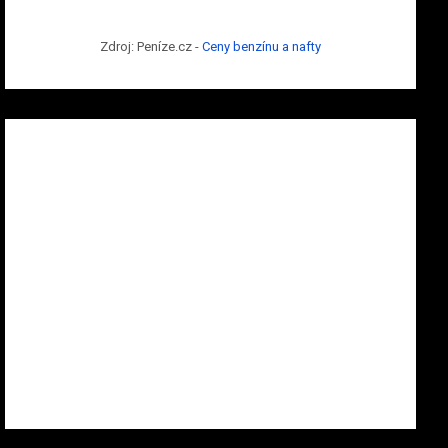
Zdroj: Peníze.cz -
Ceny benzínu a nafty