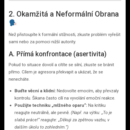
2. Okamžitá a Neformální Obrana
Než přistoupíte k formální stížnosti, zkuste problém vyřešit
sami nebo za pomoci nižší autority.
A. Přímá konfrontace (asertivita)
Pokud to situace dovolí a cítíte se silní, zkuste se bránit
přímo. Cílem je agresora překvapit a ukázat, že se
nenecháte.
Buďte věcní a klidní:
Nedovolte emocím, aby převzaly
kontrolu. Šikana často cílí na vyvolání emoční reakce.
Použijte techniku „mlžného oparu“:
Na kritiku
reagujte neutrálně, ale pevně.
(Např. na výtku: „To je
slabá práce!“ reagujte: „Děkuji za zpětnou vazbu, v
dalším úkolu to zohledním.“)