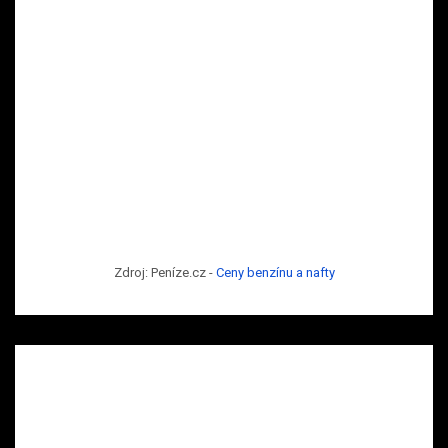
Zdroj: Peníze.cz -
Ceny benzínu a nafty