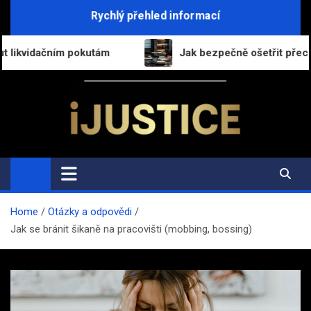
Skip
Rychlý přehled informací
to
content
tám
Jak bezpečně ošetřit přechod práv a povinností
i-Justice.cz
Právo, legislativa a finance v praxi
Home
Otázky a odpovědi
Jak se bránit šikaně na pracovišti (mobbing, bossing)