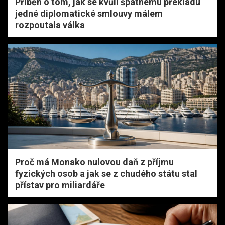
Příběh o tom, jak se kvůli špatnému překladu
jedné diplomatické smlouvy málem
rozpoutala válka
Proč má Monako nulovou daň z příjmu
fyzických osob a jak se z chudého státu stal
přístav pro miliardáře