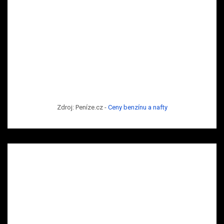
Zdroj: Peníze.cz -
Ceny benzínu a nafty