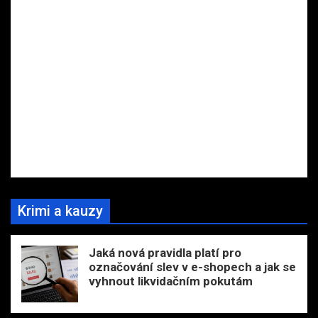
Krimi a kauzy
Jaká nová pravidla platí pro
označování slev v e-shopech a jak se
vyhnout likvidačním pokutám