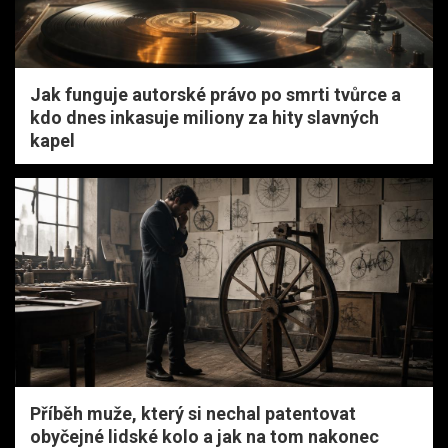
Jak funguje autorské právo po smrti tvůrce a
kdo dnes inkasuje miliony za hity slavných
kapel
Příběh muže, který si nechal patentovat
obyčejné lidské kolo a jak na tom nakonec