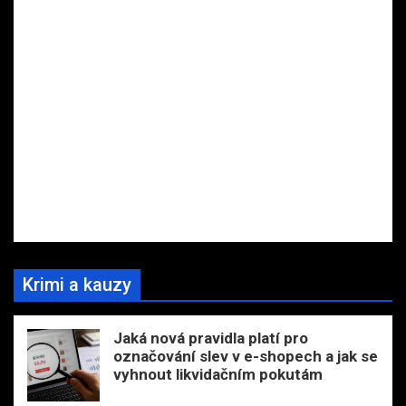
Krimi a kauzy
Jaká nová pravidla platí pro
označování slev v e-shopech a jak se
vyhnout likvidačním pokutám