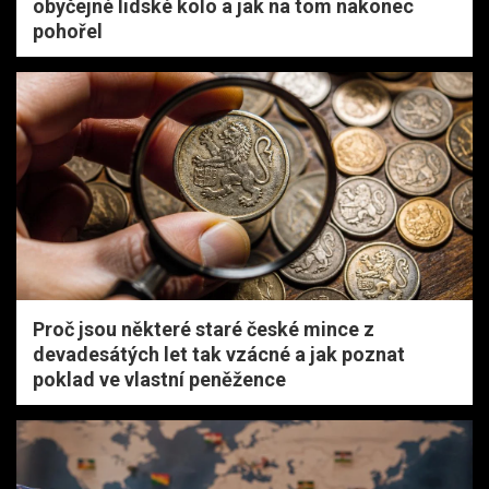
obyčejné lidské kolo a jak na tom nakonec
pohořel
Proč jsou některé staré české mince z
devadesátých let tak vzácné a jak poznat
poklad ve vlastní peněžence