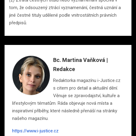
(2)
Ztráta čestných titulů nebo vyznamenání spočívá v
tom, že odsouzený ztrácí vyznamenání, čestná uznání a
jiné čestné tituly udělené podle vnitrostátních právních
předpisů.
Bc. Martina Vaňková |
Redakce
Redaktorka magazínu i-Justice.cz
s citem pro detail a aktuální dění.
Věnuje se zpravodajství, kultuře a
lifestylovým tématům. Ráda objevuje nová místa a
inspirativní příběhy, které následně přenáší na stránky
našeho magazínu.
https://www.i-justice.cz