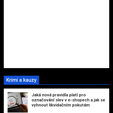
Krimi a kauzy
Jaká nová pravidla platí pro
označování slev v e-shopech a jak se
vyhnout likvidačním pokutám