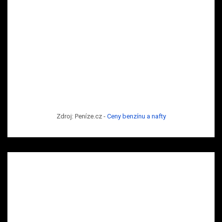
Zdroj: Peníze.cz -
Ceny benzínu a nafty