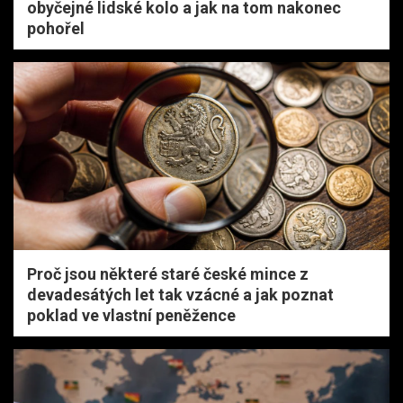
obyčejné lidské kolo a jak na tom nakonec
pohořel
Proč jsou některé staré české mince z
devadesátých let tak vzácné a jak poznat
poklad ve vlastní peněžence