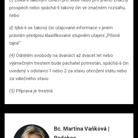
prospěch nebo spáchá-li takový čin ve značném rozsahu,
nebo
d)
týká-li se takový čin utajované informace v jiném
právním předpisu klasifikované stupněm utajení „Přísně
tajné“.
(4)
Odnětím svobody na dvanáct až dvacet let nebo
výjimečným trestem bude pachatel potrestán, spáchá-li čin
uvedený v odstavci 1 nebo 2 za stavu ohrožení státu nebo
za válečného stavu.
(5)
Příprava je trestná.
Bc. Martina Vaňková |
Redakce