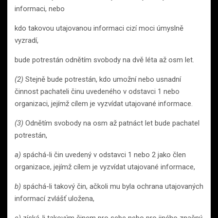
informaci, nebo
kdo takovou utajovanou informaci cizí moci úmyslně
vyzradí,
bude potrestán odnětím svobody na dvě léta až osm let.
(2)
Stejně bude potrestán, kdo umožní nebo usnadní
činnost pachateli činu uvedeného v odstavci 1 nebo
organizaci, jejímž cílem je vyzvídat utajované informace.
(3)
Odnětím svobody na osm až patnáct let bude pachatel
potrestán,
a)
spáchá-li čin uvedený v odstavci 1 nebo 2 jako člen
organizace, jejímž cílem je vyzvídat utajované informace,
b)
spáchá-li takový čin, ačkoli mu byla ochrana utajovaných
informací zvlášť uložena,
c)
získá-li takovým činem pro sebe nebo pro jiného značný