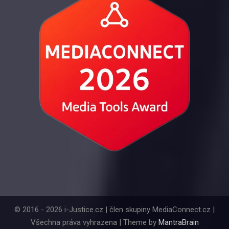
© 2016 - 2026 i-Justice.cz | člen skupiny MediaConnect.cz |
Všechna práva vyhrazena | Theme by
MantraBrain