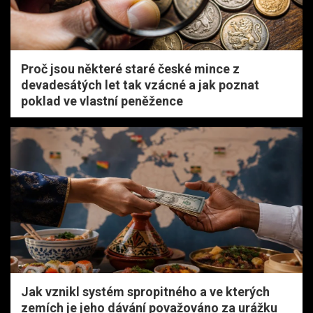
Proč jsou některé staré české mince z
devadesátých let tak vzácné a jak poznat
poklad ve vlastní peněžence
Jak vznikl systém spropitného a ve kterých
zemích je jeho dávání považováno za urážku