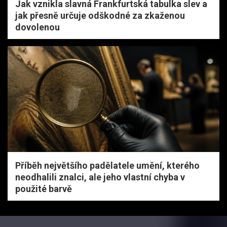
Jak vznikla slavná Frankfurtská tabulka slev a
jak přesně určuje odškodné za zkaženou
dovolenou
Příběh největšího padělatele umění, kterého
neodhalili znalci, ale jeho vlastní chyba v
použité barvě