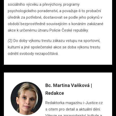
sociálního výcviku a převýchovy, programy
psychologického poradenství, a považuje-li to probační
úředník za potřebné, dostavovat se podle jeho pokynů v
období bezprostředně souvisejícím s konáním zakázané
akce k určenému útvaru Policie České republiky.
(2)
Do doby výkonu trestu zákazu vstupu na sportovní,
kulturní a jiné společenské akce se doba výkonu trestu
odnětí svobody nezapočítává.
Bc. Martina Vaňková |
Redakce
Redaktorka magazínu i-Justice.cz
s citem pro detail a aktuální dění.
Věnuje se zpravodajství, kultuře a