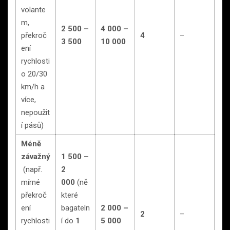
volante
m,
2 500 –
4 000 –
překroč
4
–
3 500
10 000
ení
rychlosti
o 20/30
km/h a
více,
nepoužit
í pásů)
Méně
závažný
1 500 –
(např.
2
mírné
000
(ně
překroč
které
ení
bagateln
2 000 –
2
–
rychlosti
í do
1
5 000