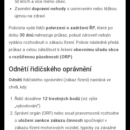
50 km/h a více mimo obec.
Zavinění
dopravní nehody
s usmrcením nebo těžkou
újmou na zdraví.
Policista vydá řidiči
potvrzení o zadržení ŘP
, které po
dobu
30 dnů
nahrazuje průkaz, pokud zároveň nebylo
vydáno rozhodnutí o zákazu řízení. Policie následně předá
průkaz a celou záležitost k řešení
obecnímu úřadu obce
s rozšířenou působností (ORP)
.
Odnětí řidičského oprávnění
Odnětí
řidičského oprávnění (zákaz řízení) nastává ve
chvíli, kdy:
Řidič dosáhne
12 trestných bodů
(viz výše
„vybodování“).
Správní orgán (ORP) nebo soud pravomocně rozhodne
o
uložení sankce zákazu činnosti
spočívající v
zákazu řízení motorových vozidel, typicky za závažné