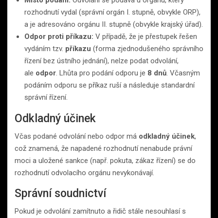
rozhodnutí vydal (správní orgán I. stupně, obvykle ORP),
a je adresováno orgánu II. stupně (obvykle krajský úřad).
Odpor proti příkazu:
V případě, že je přestupek řešen
vydáním tzv.
příkazu
(forma zjednodušeného správního
řízení bez ústního jednání), nelze podat odvolání,
ale
odpor
. Lhůta pro podání odporu je
8 dnů
. Včasným
podáním odporu se příkaz ruší a následuje standardní
správní řízení.
Odkladný účinek
Včas podané odvolání nebo odpor má
odkladný účinek
,
což znamená, že napadené rozhodnutí nenabude právní
moci a uložené sankce (např. pokuta, zákaz řízení) se do
rozhodnutí odvolacího orgánu nevykonávají.
Správní soudnictví
Pokud je odvolání zamítnuto a řidič stále nesouhlasí s