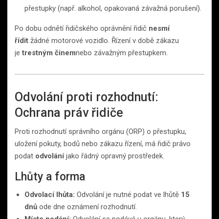
přestupky (např. alkohol, opakovaná závažná porušení).
Po dobu odnětí řidičského oprávnění řidič
nesmí
řídit
žádné motorové vozidlo. Řízení v době zákazu
je
trestným činem
nebo závažným přestupkem.
Odvolání proti rozhodnutí:
Ochrana práv řidiče
Proti rozhodnutí správního orgánu (ORP) o přestupku,
uložení pokuty, bodů nebo zákazu řízení, má řidič právo
podat
odvolání
jako řádný opravný prostředek.
Lhůty a forma
Odvolací lhůta:
Odvolání je nutné podat ve lhůtě
15
dnů
ode dne oznámení rozhodnutí.
Místo podání:
Odvolání se podává u orgánu, který