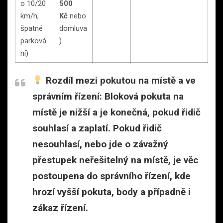
o 10/20
500
km/h,
Kč
nebo
špatné
domluva
parková
)
ní)
Rozdíl mezi pokutou na místě a ve
správním řízení:
Bloková pokuta na
místě je nižší a je konečná, pokud řidič
souhlasí a zaplatí. Pokud řidič
nesouhlasí, nebo jde o závažný
přestupek neřešitelný na místě, je věc
postoupena do
správního řízení
, kde
hrozí vyšší pokuta, body a případně i
zákaz řízení.