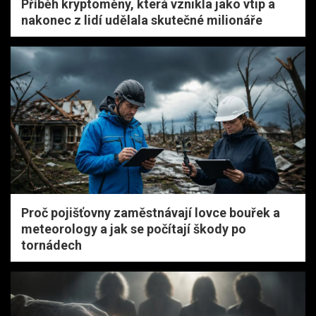
Příběh kryptoměny, která vznikla jako vtip a
nakonec z lidí udělala skutečné milionáře
Proč pojišťovny zaměstnávají lovce bouřek a
meteorology a jak se počítají škody po
tornádech