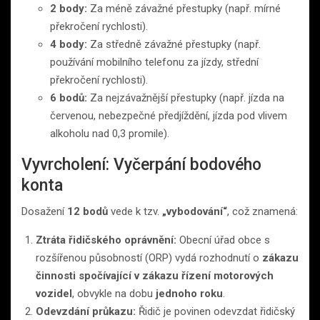
2 body:
Za méně závažné přestupky (např. mírné
překročení rychlosti).
4 body:
Za středně závažné přestupky (např.
používání mobilního telefonu za jízdy, střední
překročení rychlosti).
6 bodů:
Za nejzávažnější přestupky (např. jízda na
červenou, nebezpečné předjíždění, jízda pod vlivem
alkoholu nad 0,3 promile).
Vyvrcholení: Vyčerpání bodového
konta
Dosažení
12 bodů
vede k tzv.
„vybodování“
, což znamená:
Ztráta řidičského oprávnění:
Obecní úřad obce s
rozšířenou působností (ORP) vydá rozhodnutí o
zákazu
činnosti spočívající v zákazu řízení motorových
vozidel
, obvykle na dobu
jednoho roku
.
Odevzdání průkazu:
Řidič je povinen odevzdat řidičský