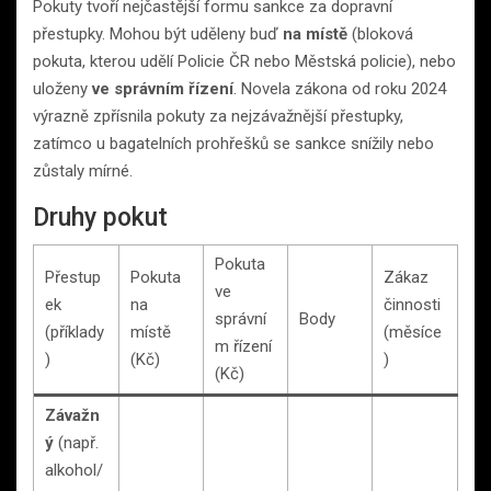
Pokuty tvoří nejčastější formu sankce za dopravní
přestupky. Mohou být uděleny buď
na místě
(bloková
pokuta, kterou udělí Policie ČR nebo Městská policie), nebo
uloženy
ve správním řízení
. Novela zákona od roku 2024
výrazně zpřísnila pokuty za nejzávažnější přestupky,
zatímco u bagatelních prohřešků se sankce snížily nebo
zůstaly mírné.
Druhy pokut
Pokuta
Přestup
Pokuta
Zákaz
ve
ek
na
činnosti
správní
Body
(příklady
místě
(měsíce
m řízení
)
(Kč)
)
(Kč)
Závažn
ý
(např.
alkohol/