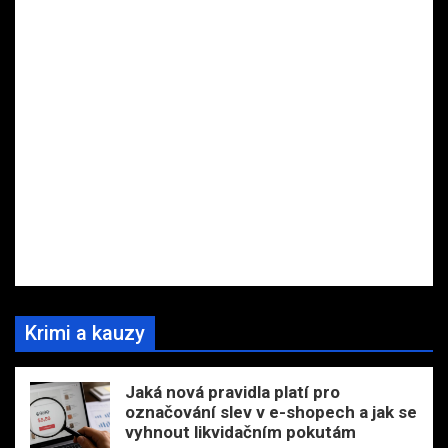
Krimi a kauzy
Jaká nová pravidla platí pro
označování slev v e-shopech a jak se
vyhnout likvidačním pokutám