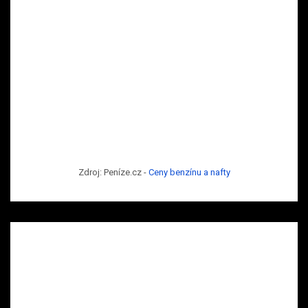
Zdroj: Peníze.cz -
Ceny benzínu a nafty