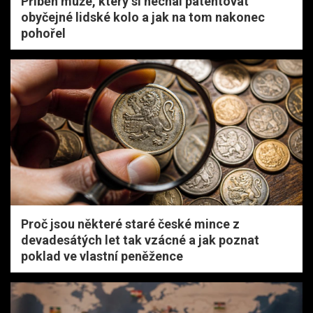
Příběh muže, který si nechal patentovat
obyčejné lidské kolo a jak na tom nakonec
pohořel
Proč jsou některé staré české mince z
devadesátých let tak vzácné a jak poznat
poklad ve vlastní peněžence