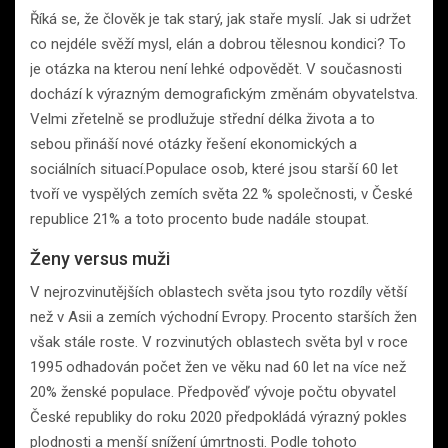
Říká se, že člověk je tak starý, jak staře myslí. Jak si udržet
co nejdéle svěží mysl, elán a dobrou tělesnou kondici? To
je otázka na kterou není lehké odpovědět. V současnosti
dochází k výrazným demografickým změnám obyvatelstva.
Velmi zřetelně se prodlužuje střední délka života a to
sebou přináší nové otázky řešení ekonomických a
sociálních situací.Populace osob, které jsou starší 60 let
tvoří ve vyspělých zemích světa 22 % společnosti, v České
republice 21% a toto procento bude nadále stoupat.
Ženy versus muži
V nejrozvinutějších oblastech světa jsou tyto rozdíly větší
než v Asii a zemích východní Evropy. Procento starších žen
však stále roste. V rozvinutých oblastech světa byl v roce
1995 odhadován počet žen ve věku nad 60 let na více než
20% ženské populace. Předpověď vývoje počtu obyvatel
České republiky do roku 2020 předpokládá výrazný pokles
plodnosti a menší snížení úmrtnosti. Podle tohoto