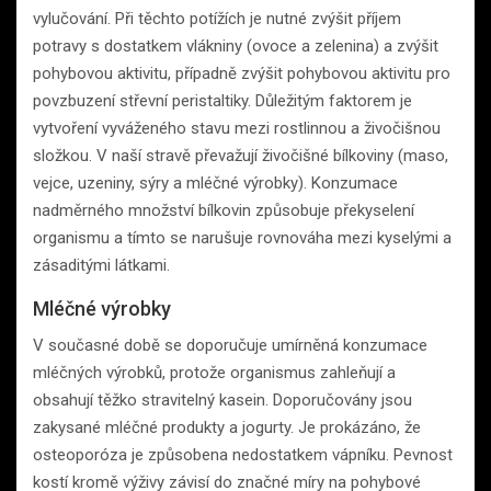
vylučování. Při těchto potížích je nutné zvýšit příjem
potravy s dostatkem vlákniny (ovoce a zelenina) a zvýšit
pohybovou aktivitu, případně zvýšit pohybovou aktivitu pro
povzbuzení střevní peristaltiky. Důležitým faktorem je
vytvoření vyváženého stavu mezi rostlinnou a živočišnou
složkou. V naší stravě převažují živočišné bílkoviny (maso,
vejce, uzeniny, sýry a mléčné výrobky). Konzumace
nadměrného množství bílkovin způsobuje překyselení
organismu a tímto se narušuje rovnováha mezi kyselými a
zásaditými látkami.
Mléčné výrobky
V současné době se doporučuje umírněná konzumace
mléčných výrobků, protože organismus zahleňují a
obsahují těžko stravitelný kasein. Doporučovány jsou
zakysané mléčné produkty a jogurty. Je prokázáno, že
osteoporóza je způsobena nedostatkem vápníku. Pevnost
kostí kromě výživy závisí do značné míry na pohybové