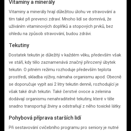
Vitaminy a minerály
Vitaminy a minerály hrají důležitou úlohu ve stravování a
tím také při prevenci zdraví. Mnoho lidí se domnívá, že
užíváním vitaminových doplňků a stopových prvků, bez
ohledu na způsob stravování, budou zdrávi.
Tekutiny
Dostatek tekutin je důležitý v každém věku, především však
ve stáří, kdy tělo zaznamenává značný přirozený úbytek
tekutin. O pitném režimu rozhoduje především teplota
prostředí, skladba výživy, námaha organismu apod. Obecně
se doporučuje vypít asi 2 litry tekutin denně, rozhodující je
však také druh tekutin. Také čerstvé ovoce a zelenina
dodávají organismu nenahraditelné tekutiny, které v těle
snadno transportují živiny a odstraňují z něho toxické látky.
Pohybová příprava starších lidí
Při sestavování cvičebního programu pro seniory je nutné