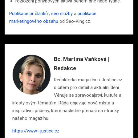
rozložení pohybových aktivit během dne nebo týdne.
Publikace pr článků
,
seo služby
a
publikace
marketingového obsahu
od Seo-King.cz.
Bc. Martina Vaňková |
Redakce
Redaktorka magazínu i-Justice.cz
s citem pro detail a aktuální dění.
Věnuje se zpravodajství, kultuře a
lifestylovým tématům. Ráda objevuje nová místa a
inspirativní příběhy, které následně přenáší na stránky
našeho magazínu.
https://www.i-justice.cz