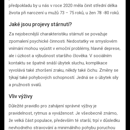
předpokladu by u nás v roce 2020 měla činit střední délka
života při narození u mužů 73 – 75 roků, u žen 78 -80 roků.
Jaké jsou projevy stárnutí?
Za nejobecnější charakteristiku stárnutí se považuje
zpomalení psychické činnosti. Nedostatky ve smyslovém
vnímání mohou vyústit v emoční problémy, hlavně deprese,
ale i úzkost a výbušnost staršího člověka. V sociálním
kontaktu se špatně snáší úbytek sluchu, komplikace
vyvolává také zhoršení zraku, někdy také čichu. Změny se
týkají také pohybových schopností. Jedná se o úbytek síly
a pružnosti svalů.
Vliv výživy
Důležité pravidlo pro zahájení správné výživy je
pravidelnost, rytmus a vyváženost. Je všeobecně známo,
že velká část populace, především té starší, trpí v důsledku
nevhodného stravování a minimálního pohybu poruchou