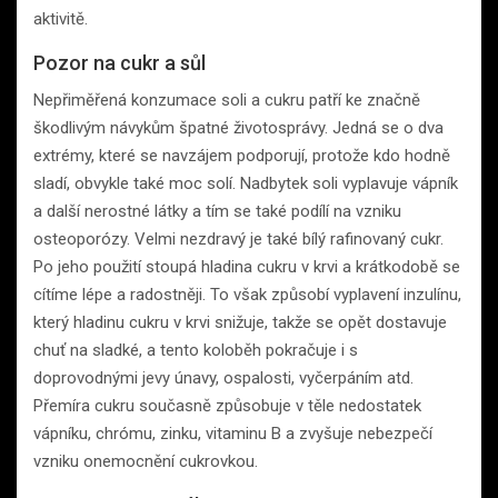
aktivitě.
Pozor na cukr a sůl
Nepřiměřená konzumace soli a cukru patří ke značně
škodlivým návykům špatné životosprávy. Jedná se o dva
extrémy, které se navzájem podporují, protože kdo hodně
sladí, obvykle také moc solí. Nadbytek soli vyplavuje vápník
a další nerostné látky a tím se také podílí na vzniku
osteoporózy. Velmi nezdravý je také bílý rafinovaný cukr.
Po jeho použití stoupá hladina cukru v krvi a krátkodobě se
cítíme lépe a radostněji. To však způsobí vyplavení inzulínu,
který hladinu cukru v krvi snižuje, takže se opět dostavuje
chuť na sladké, a tento koloběh pokračuje i s
doprovodnými jevy únavy, ospalosti, vyčerpáním atd.
Přemíra cukru současně způsobuje v těle nedostatek
vápníku, chrómu, zinku, vitaminu B a zvyšuje nebezpečí
vzniku onemocnění cukrovkou.