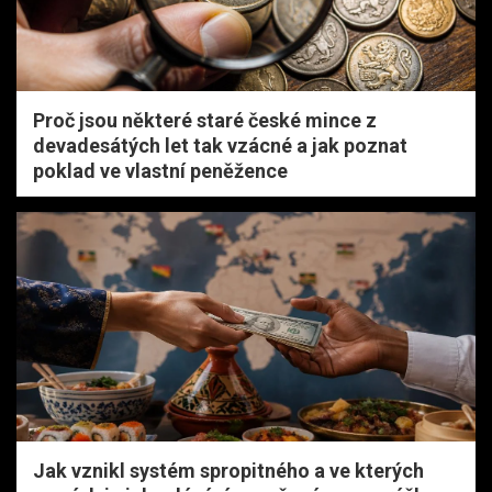
Proč jsou některé staré české mince z
devadesátých let tak vzácné a jak poznat
poklad ve vlastní peněžence
Jak vznikl systém spropitného a ve kterých