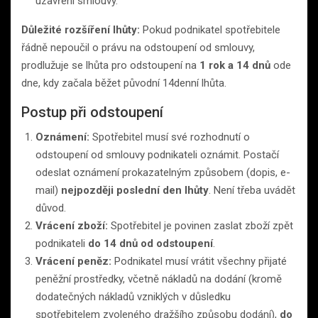
uzavření smlouvy.
Důležité rozšíření lhůty:
Pokud podnikatel spotřebitele
řádně nepoučil o právu na odstoupení od smlouvy,
prodlužuje se lhůta pro odstoupení na
1 rok a 14 dnů
ode
dne, kdy začala běžet původní 14denní lhůta.
Postup při odstoupení
Oznámení:
Spotřebitel musí své rozhodnutí o
odstoupení od smlouvy podnikateli oznámit. Postačí
odeslat oznámení prokazatelným způsobem (dopis, e-
mail)
nejpozději poslední den lhůty
. Není třeba uvádět
důvod.
Vrácení zboží:
Spotřebitel je povinen zaslat zboží zpět
podnikateli
do 14 dnů od odstoupení
.
Vrácení peněz:
Podnikatel musí vrátit všechny přijaté
peněžní prostředky, včetně nákladů na dodání (kromě
dodatečných nákladů vzniklých v důsledku
spotřebitelem zvoleného dražšího způsobu dodání),
do