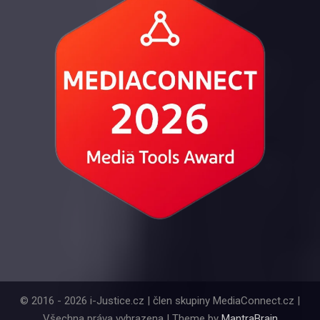
© 2016 - 2026 i-Justice.cz | člen skupiny MediaConnect.cz |
Všechna práva vyhrazena | Theme by
MantraBrain