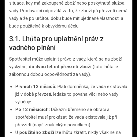
situace, kdy má zakoupené zboží nebo poskytnutá služba
vady. Prodávající odpovídá za to, že zboží při převzetí nemá
vady a že po určitou dobu bude mít ujednané vlastnosti a
bude použitelné k obvyklému účelu.
3.1. Lhůta pro uplatnění práv z
vadného plnění
Spotřebitel může uplatnit právo z vady, která se na zboží
vyskytne,
do dvou let od převzetí zboží
(tato lhůta je
zákonnou dobou odpovědnosti za vady).
Prvních 12 měsíců:
Platí domněnka, že vada existovala
již v době převzetí, ledaže to povaha věci nebo vady
vylučuje.
Po 12 měsících:
Důkazní břemeno se obrací a
spotřebitel musí prokázat, že vada existovala již při
převzetí (např. znaleckým posudkem).
U
použitého zboží
lze lhůtu zkrátit, nikdy však ne na