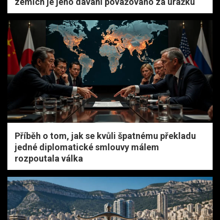
zemích je jeho dávání považováno za urážku
Příběh o tom, jak se kvůli špatnému překladu
jedné diplomatické smlouvy málem
rozpoutala válka