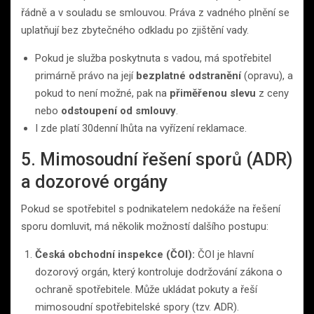
řádně a v souladu se smlouvou. Práva z vadného plnění se
uplatňují bez zbytečného odkladu po zjištění vady.
Pokud je služba poskytnuta s vadou, má spotřebitel
primárně právo na její
bezplatné odstranění
(opravu), a
pokud to není možné, pak na
přiměřenou slevu
z ceny
nebo
odstoupení od smlouvy
.
I zde platí 30denní lhůta na vyřízení reklamace.
5. Mimosoudní řešení sporů (ADR)
a dozorové orgány
Pokud se spotřebitel s podnikatelem nedokáže na řešení
sporu domluvit, má několik možností dalšího postupu:
Česká obchodní inspekce (ČOI):
ČOI je hlavní
dozorový orgán, který kontroluje dodržování zákona o
ochraně spotřebitele. Může ukládat pokuty a řeší
mimosoudní spotřebitelské spory (tzv. ADR).