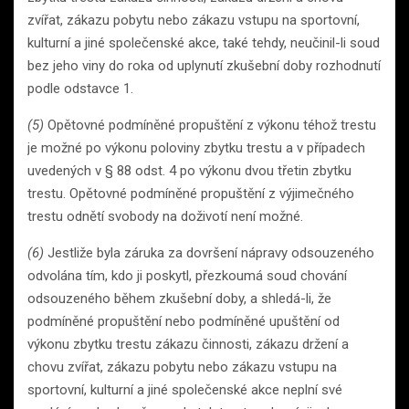
zvířat, zákazu pobytu nebo zákazu vstupu na sportovní,
kulturní a jiné společenské akce, také tehdy, neučinil-li soud
bez jeho viny do roka od uplynutí zkušební doby rozhodnutí
podle odstavce 1.
(5)
Opětovné podmíněné propuštění z výkonu téhož trestu
je možné po výkonu poloviny zbytku trestu a v případech
uvedených v § 88 odst. 4 po výkonu dvou třetin zbytku
trestu. Opětovné podmíněné propuštění z výjimečného
trestu odnětí svobody na doživotí není možné.
(6)
Jestliže byla záruka za dovršení nápravy odsouzeného
odvolána tím, kdo ji poskytl, přezkoumá soud chování
odsouzeného během zkušební doby, a shledá-li, že
podmíněné propuštění nebo podmíněné upuštění od
výkonu zbytku trestu zákazu činnosti, zákazu držení a
chovu zvířat, zákazu pobytu nebo zákazu vstupu na
sportovní, kulturní a jiné společenské akce neplní své