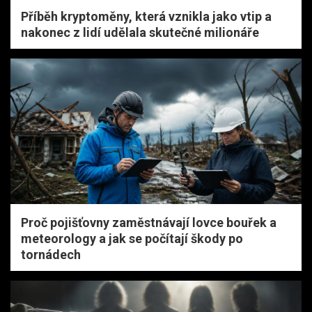
Příběh kryptoměny, která vznikla jako vtip a
nakonec z lidí udělala skutečné milionáře
Proč pojišťovny zaměstnávají lovce bouřek a
meteorology a jak se počítají škody po
tornádech