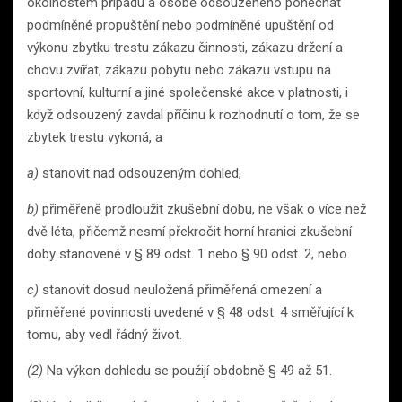
okolnostem případu a osobě odsouzeného ponechat
podmíněné propuštění nebo podmíněné upuštění od
výkonu zbytku trestu zákazu činnosti, zákazu držení a
chovu zvířat, zákazu pobytu nebo zákazu vstupu na
sportovní, kulturní a jiné společenské akce v platnosti, i
když odsouzený zavdal příčinu k rozhodnutí o tom, že se
zbytek trestu vykoná, a
a)
stanovit nad odsouzeným dohled,
b)
přiměřeně prodloužit zkušební dobu, ne však o více než
dvě léta, přičemž nesmí překročit horní hranici zkušební
doby stanovené v § 89 odst. 1 nebo § 90 odst. 2, nebo
c)
stanovit dosud neuložená přiměřená omezení a
přiměřené povinnosti uvedené v § 48 odst. 4 směřující k
tomu, aby vedl řádný život.
(2)
Na výkon dohledu se použijí obdobně § 49 až 51.