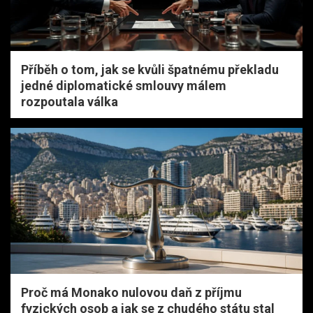
Příběh o tom, jak se kvůli špatnému překladu
jedné diplomatické smlouvy málem
rozpoutala válka
Proč má Monako nulovou daň z příjmu
fyzických osob a jak se z chudého státu stal