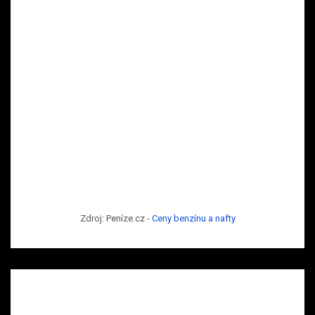
Zdroj: Peníze.cz -
Ceny benzínu a nafty