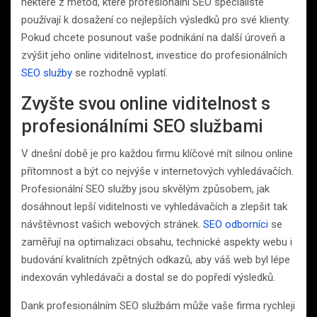
některé z metod, které profesionální SEO specialisté
používají k dosažení co nejlepších výsledků pro své klienty.
Pokud chcete posunout vaše podnikání na další úroveň a
zvýšit jeho online viditelnost, investice do profesionálních
SEO služby
se rozhodně vyplatí.
Zvyšte svou online viditelnost s
profesionálními SEO službami
V dnešní době je pro každou firmu klíčové mít silnou online
přítomnost a být co nejvýše v internetových vyhledávačích.
Profesionální SEO služby jsou skvělým způsobem, jak
dosáhnout lepší viditelnosti ve vyhledávačích a zlepšit tak
návštěvnost vašich webových stránek.
SEO odborníci
se
zaměřují na optimalizaci obsahu, technické aspekty webu i
budování kvalitních zpětných odkazů, aby váš web byl lépe
indexován vyhledávači a dostal se do popředí výsledků.
Dank profesionálním SEO službám může vaše firma rychleji