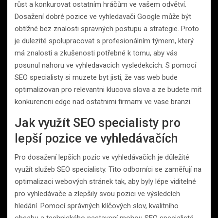
růst a konkurovat ostatním hráčům ve vašem odvětví.
Dosažení dobré pozice ve vyhledavači Google může být
obtížné bez znalosti spravných postupu a strategie. Proto
je dulezité spolupracovat s profesionálním týmem, který
má znalosti a zkušenosti potřebné k tomu, aby vás
posunul nahoru ve vyhledavacich vysledekcich. S pomocí
SEO specialisty si muzete byt jisti, že vas web bude
optimalizovan pro relevantni klucova slova a ze budete mit
konkurencni edge nad ostatnimi firmami ve vase branzi.
Jak využít SEO specialisty pro
lepší pozice ve vyhledávačích
Pro dosažení lepších pozic ve vyhledávačích je důležité
využít služeb SEO specialisty. Tito odborníci se zaměřují na
optimalizaci webových stránek tak, aby byly lépe viditelné
pro vyhledávače a zlepšily svou pozici ve výsledcích
hledání. Pomocí správných klíčových slov, kvalitního
obsahu a technického nastavení mohou SEO specialisté