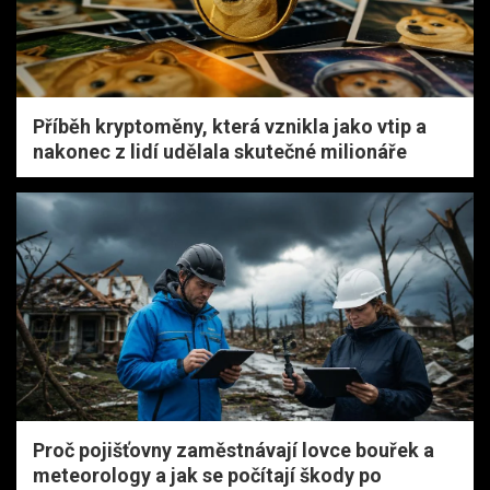
Příběh kryptoměny, která vznikla jako vtip a
nakonec z lidí udělala skutečné milionáře
Proč pojišťovny zaměstnávají lovce bouřek a
meteorology a jak se počítají škody po