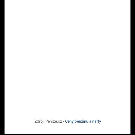
Zdroj: Peníze.cz -
Ceny benzínu a nafty